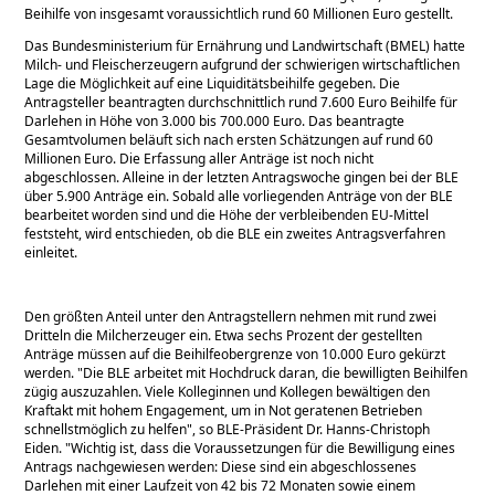
Beihilfe von insgesamt voraussichtlich rund 60 Millionen Euro gestellt.
Das Bundesministerium für Ernährung und Landwirtschaft (BMEL) hatte
Milch- und Fleischerzeugern aufgrund der schwierigen wirtschaftlichen
Lage die Möglichkeit auf eine Liquiditätsbeihilfe gegeben. Die
Antragsteller beantragten durchschnittlich rund 7.600 Euro Beihilfe für
Darlehen in Höhe von 3.000 bis 700.000 Euro. Das beantragte
Gesamtvolumen beläuft sich nach ersten Schätzungen auf rund 60
Millionen Euro. Die Erfassung aller Anträge ist noch nicht
abgeschlossen. Alleine in der letzten Antragswoche gingen bei der BLE
über 5.900 Anträge ein. Sobald alle vorliegenden Anträge von der BLE
bearbeitet worden sind und die Höhe der verbleibenden EU-Mittel
feststeht, wird entschieden, ob die BLE ein zweites Antragsverfahren
einleitet.
Den größten Anteil unter den Antragstellern nehmen mit rund zwei
Dritteln die Milcherzeuger ein. Etwa sechs Prozent der gestellten
Anträge müssen auf die Beihilfeobergrenze von 10.000 Euro gekürzt
werden.
Die BLE arbeitet mit Hochdruck daran, die bewilligten Beihilfen
zügig auszuzahlen. Viele Kolleginnen und Kollegen bewältigen den
Kraftakt mit hohem Engagement, um in Not geratenen Betrieben
schnellstmöglich zu helfen
, so BLE-Präsident Dr. Hanns-Christoph
Eiden.
Wichtig ist, dass die Voraussetzungen für die Bewilligung eines
Antrags nachgewiesen werden: Diese sind ein abgeschlossenes
Darlehen mit einer Laufzeit von 42 bis 72 Monaten sowie einem