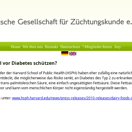
Home
Wir über uns
Kontakt
Datenschutz
! Mitglieder Intern
Jury
ll vor Diabetes schützen?
ler der Harvard School of Public Health (HSPH) haben eher zufällig eine natürli
 entdeckt, die möglicherweise das Risiko senkt, an Diabetes des Typ 2 zu erkranke
 trans-palmitoleischen Säure, eine einfach ungesättigten Fettsäure. Diese Fetts
 vor und kann vom menschlichen Körper nicht eigenständig hergestellt werden.
 unter:
www.hsph.harvard.edu/news/press-releases/2010-releases/dairy-foods-