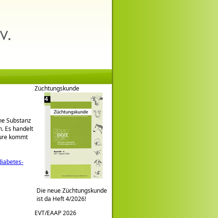
Züchtungskunde
che Substanz
n. Es handelt
äure kommt
diabetes-
Die neue Züchtungskunde
ist da Heft 4/2026!
EVT/EAAP 2026