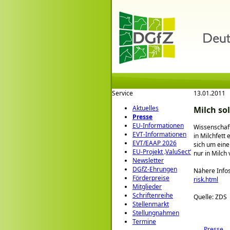
Service
13.01.2011
Aktuelles
Milch so
Presse
EU-Informationen
Wissenschaft
EVT-Informationen
in Milchfett
EVT/EAAP 2026
sich um eine
EU-Projekt ‚ValuSect‘
nur in Milch
Newsletter
DGfZ-Ehrungen
Nähere Infos
Förderpreise
risk.html
Mitglieder
Schriftenreihe
Quelle: ZDS
Stellenmarkt
Stellungnahmen
Termine
Presse