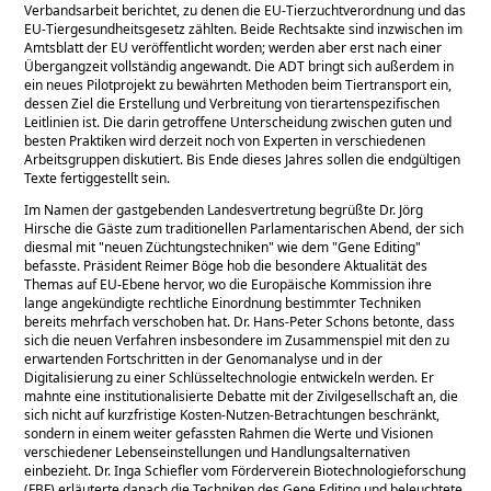
Verbandsarbeit berichtet, zu denen die EU-Tierzuchtverordnung und das
EU-Tiergesundheitsgesetz zählten. Beide Rechtsakte sind inzwischen im
Amtsblatt der EU veröffentlicht worden; werden aber erst nach einer
Übergangzeit vollständig angewandt. Die ADT bringt sich außerdem in
ein neues Pilotprojekt zu bewährten Methoden beim Tiertransport ein,
dessen Ziel die Erstellung und Verbreitung von tierartenspezifischen
Leitlinien ist. Die darin getroffene Unterscheidung zwischen guten und
besten Praktiken wird derzeit noch von Experten in verschiedenen
Arbeitsgruppen diskutiert. Bis Ende dieses Jahres sollen die endgültigen
Texte fertiggestellt sein.
Im Namen der gastgebenden Landesvertretung begrüßte Dr. Jörg
Hirsche die Gäste zum traditionellen Parlamentarischen Abend, der sich
diesmal mit
neuen Züchtungstechniken
wie dem
Gene Editing
befasste. Präsident Reimer Böge hob die besondere Aktualität des
Themas auf EU-Ebene hervor, wo die Europäische Kommission ihre
lange angekündigte rechtliche Einordnung bestimmter Techniken
bereits mehrfach verschoben hat. Dr. Hans-Peter Schons betonte, dass
sich die neuen Verfahren insbesondere im Zusammenspiel mit den zu
erwartenden Fortschritten in der Genomanalyse und in der
Digitalisierung zu einer Schlüsseltechnologie entwickeln werden. Er
mahnte eine institutionalisierte Debatte mit der Zivilgesellschaft an, die
sich nicht auf kurzfristige Kosten-Nutzen-Betrachtungen beschränkt,
sondern in einem weiter gefassten Rahmen die Werte und Visionen
verschiedener Lebenseinstellungen und Handlungsalternativen
einbezieht. Dr. Inga Schiefler vom Förderverein Biotechnologieforschung
(FBF) erläuterte danach die Techniken des Gene Editing und beleuchtete