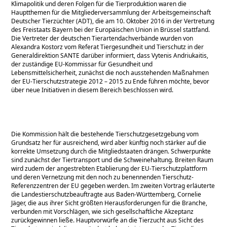
Klimapolitik und deren Folgen für die Tierproduktion waren die
Hauptthemen für die Mitgliederversammlung der Arbeitsgemeinschaft
Deutscher Tierzüchter (ADT), die am 10. Oktober 2016 in der Vertretung
des Freistaats Bayern bei der Europäischen Union in Brüssel stattfand.
Die Vertreter der deutschen Tierartendachverbände wurden von
Alexandra Kostorz vom Referat Tiergesundheit und Tierschutz in der
Generaldirektion SANTE darüber informiert, dass Vytenis Andriukaitis,
der zuständige EU-Kommissar für Gesundheit und
Lebensmittelsicherheit, zunächst die noch ausstehenden Maßnahmen
der EU-Tierschutzstrategie 2012 – 2015 zu Ende führen möchte, bevor
über neue Initiativen in diesem Bereich beschlossen wird.
Die Kommission hält die bestehende Tierschutzgesetzgebung vom
Grundsatz her für ausreichend, wird aber künftig noch stärker auf die
korrekte Umsetzung durch die Mitgliedstaaten drängen. Schwerpunkte
sind zunächst der Tiertransport und die Schweinehaltung. Breiten Raum
wird zudem der angestrebten Etablierung der EU-Tierschutzplattform
und deren Vernetzung mit den noch zu benennenden Tierschutz-
Referenzzentren der EU gegeben werden. Im zweiten Vortrag erläuterte
die Landestierschutzbeauftragte aus Baden-Württemberg, Cornelie
Jäger, die aus ihrer Sicht größten Herausforderungen für die Branche,
verbunden mit Vorschlägen, wie sich gesellschaftliche Akzeptanz
zurückgewinnen ließe. Hauptvorwürfe an die Tierzucht aus Sicht des