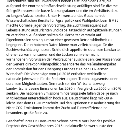
Tierschutzes sind die unverändert hohen Leistungen der Tiere, die
aufgrund der enormen Stoffwechselleistung anfälliger sind für diverse
Störgrößen sowie die kurze Nutzungsdauer und die im Verhältnis dazu
zu langen Aufzuchtzeiten. Unter Hinweis auf das Gutachten der
Wissenschaftlichen Beiräte für Agrarpolitik und Waldpolitik beim BMEL
machte Cornelie Jäger den Vorschlag, die Zucht konsequent auf
Lebensleistung auszurichten und dabei tatsächlich auf Spitzenleistungen
zu verzichten. Außerdem sollten die Tierhalter verstärkt auf
Eigenkontrollen setzen, um so einer gewissen Betriebsblindheit zu
begegnen. Die erhobenen Daten könne man vielleicht sogar für die
Zuchtwertschätzung nutzen. Schließlich appellierte sie an die Landwirte,
offener zu kommunizieren und die Lücken zum (eher nicht
vorhandenen) Vorwissen der Verbraucher zu schließen. Ger Klassen von
der Generaldirektion Klimapolitik präsentierte das Maßnahmenpaket
der Kommission für den Übergang Europas zu einer CO2-armen
Wirtschaft. Die Vorschläge vom Juli 2016 enthalten verbindliche
nationale Jahresziele für die Reduzierung der Treibhausgasemissionen
durch die Mitgliedstaaten. Demnach soll der Wirtschaftszweig
Landwirtschaft seine Emissionen bis 2030 im Vergleich zu 2005 um 30 %
senken. Die nationalen Emissionsminderungsziele fallen dabei je nach
Mitgliedstaat unterschiedlich hoch aus; Deutschland liegt mit -38 %
leicht über dem EU-Durchschnitt. Bei den Optionen zur Reduzierung der
Nicht-CO2-Emissionen kommt der Zucht auf Futtereffizienz eine
besonders große Rolle zu.
Geschäftsführer Dr. Hans-Peter Schons hatte zuvor über das positive
Ergebnis des Geschäftsjahres 2015 und aktuelle Schwerpunkte der