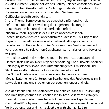
e.V. als Deutsche Gruppe der World’s Poultry Science Association sowie
der Deutschen Gesellschaft für Züchtungskunde, dem Kuratorium für
Bauwesen in der Landwirtschaft und dem Sächsischen
Geflügelwirtschaftsverband, statt.
In drei Themenkomplexen wurde zunächst einführend von den
Referenten über die Entwicklung der Legehennenhaltung in
Deutschland, Polen und den Niederlanden referiert.
Zudem wurden Ergebnisse des kürzlich abgeschlossenen
Forschungsprojektes der Landesanstalten Sachsens, Thüringens und
Bayerns vorgestellt, indem die alternativen Haltungsformen von
Legehennen in Deutschland unter ökonomischen, ökologischen und
verbraucherseitig relevanten Gesichtspunkten analysiert und bewertet
wurden.
Im 2. Block wurden die mehr als 100 Teilnehmer u.a. zum Stand der
Tierschutzdiskussion in der Legehennenhaltung, über Entwicklungen bei
Haltungssystemen sowie über Untersuchungen zu Emissionen und
Stallklima in alternativen Haltungssystemen informiert.
Der 3. Block befasste sich mit speziellen Themen u.a. zu den
Möglichkeiten einer züchterischen Bearbeitung des Fischgeruchs im Ei
sowie dem Stand und Problemen der Legehennengesundheit.
Aus den intensiven Diskussionen wurde deutlich, dass die Beurteilung
von Haltungssystemen für Legehennen in ihrer Gesamtheit erfolgen
muss, d.h., dass neben dem Tierschutz auch weitere Aspekte wie
Gesundheit/Prophylaxe, Umweltverträglichkeit/Emissionen, Arbeits- und
Verbraucherschutz und nicht zuletzt die Wirtschaftlichkeit zu