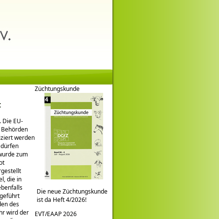
Züchtungskunde
t
. Die EU-
n Behörden
iziert werden
 dürfen
 wurde zum
ot
gestellt
, die in
benfalls
Die neue Züchtungskunde
geführt
ist da Heft 4/2026!
den des
hr wird der
EVT/EAAP 2026