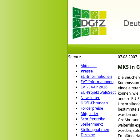
Service
07.08.2007
Aktuelles
MKS in G
Presse
EU-Informationen
Die Seuche w
EVT-Informationen
Kommission 
EVT/EAAP 2026
eingeleitete
EU-Projekt ‚ValuSect‘
können, wie 
Newsletter
andere EU-S
DGfZ-Ehrungen
Hochrisikoge
Förderpreise
bestimmte si
Mitglieder
wurden oder 
Schriftenreihe
Großbritanni
Stellenmarkt
weiterhin ex
Stellungnahmen
werden, sofe
Termine
Empfängerlan