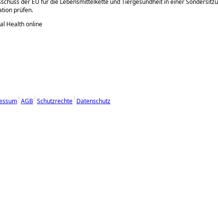
schuss der EU für die Lebensmittelkette und Tiergesundheit in einer Sondersitzu
tion prüfen.
al Health online
essum
AGB
Schutzrechte
Datenschutz