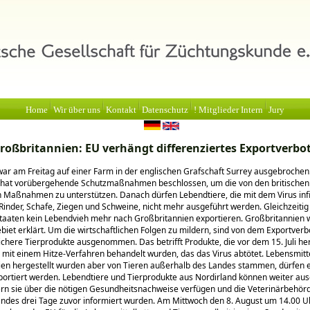
Home
Wir über uns
Kontakt
Datenschutz
! Mitglieder Intern
Jury
roßbritannien: EU verhängt differenziertes Exportverbo
ar am Freitag auf einer Farm in der englischen Grafschaft Surrey ausgebrochen
hat vorübergehende Schutzmaßnahmen beschlossen, um die von den britische
n Maßnahmen zu unterstützen. Danach dürfen Lebendtiere, die mit dem Virus inf
Rinder, Schafe, Ziegen und Schweine, nicht mehr ausgeführt werden. Gleichzeitig
taaten kein Lebendvieh mehr nach Großbritannien exportieren. Großbritannien
biet erklärt. Um die wirtschaftlichen Folgen zu mildern, sind von dem Exportverb
chere Tierprodukte ausgenommen. Das betrifft Produkte, die vor dem 15. Juli her
mit einem Hitze-Verfahren behandelt wurden, das das Virus abtötet. Lebensmittel
en hergestellt wurden aber von Tieren außerhalb des Landes stammen, dürfen e
portiert werden. Lebendtiere und Tierprodukte aus Nordirland können weiter aus
rn sie über die nötigen Gesundheitsnachweise verfügen und die Veterinärbehör
des drei Tage zuvor informiert wurden. Am Mittwoch den 8. August um 14.00 U