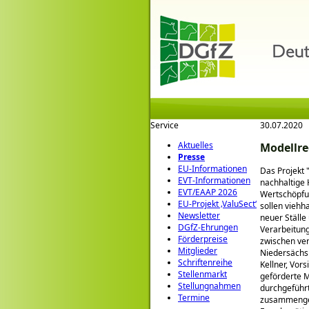
Service
30.07.2020
Aktuelles
Modellre
Presse
EU-Informationen
Das Projekt
EVT-Informationen
nachhaltige 
EVT/EAAP 2026
Wertschöpfun
EU-Projekt ‚ValuSect‘
sollen viehh
Newsletter
neuer Ställe
DGfZ-Ehrungen
Verarbeitung
Förderpreise
zwischen ve
Mitglieder
Niedersächsi
Schriftenreihe
Kellner, Vor
Stellenmarkt
geförderte M
Stellungnahmen
durchgeführ
Termine
zusammenget