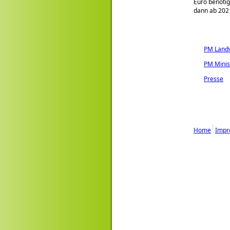
Euro benötig
dann ab 2021
PM Landv
PM Minis
Presse
Home
Impr