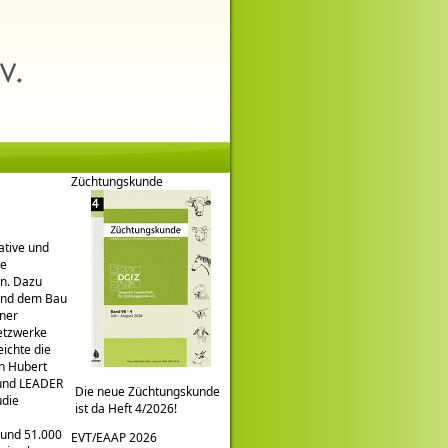
Züchtungskunde
native und
le
en. Dazu
 und dem Bau
ener
Netzwerke
ichte die
an Hubert
d und LEADER
Die neue Züchtungskunde
udie
ist da Heft 4/2026!
rund 51.000
EVT/EAAP 2026