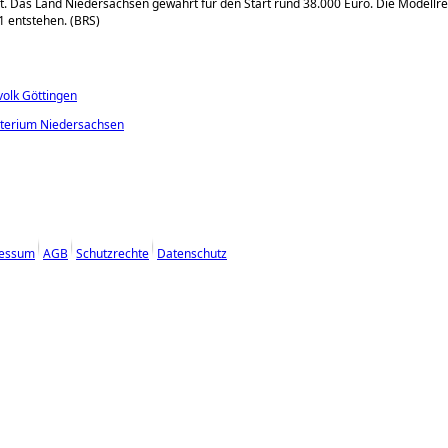
t. Das Land Niedersachsen gewährt für den Start rund 38.000 Euro. Die Modellr
 entstehen. (BRS)
olk Göttingen
terium Niedersachsen
essum
AGB
Schutzrechte
Datenschutz