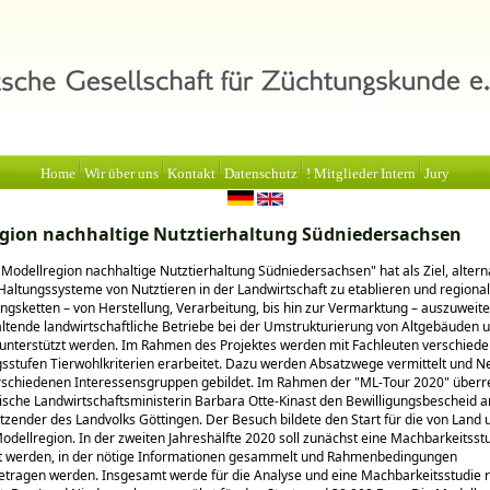
Home
Wir über uns
Kontakt
Datenschutz
! Mitglieder Intern
Jury
gion nachhaltige Nutztierhaltung Südniedersachsen
Modellregion nachhaltige Nutztierhaltung Südniedersachsen
hat als Ziel, alter
Haltungssysteme von Nutztieren in der Landwirtschaft zu etablieren und regiona
gsketten – von Herstellung, Verarbeitung, bis hin zur Vermarktung – auszuweit
altende landwirtschaftliche Betriebe bei der Umstrukturierung von Altgebäuden
 unterstützt werden. Im Rahmen des Projektes werden mit Fachleuten verschied
sstufen Tierwohlkriterien erarbeitet. Dazu werden Absatzwege vermittelt und 
rschiedenen Interessensgruppen gebildet. Im Rahmen der
ML-Tour 2020
überre
sche Landwirtschaftsministerin Barbara Otte-Kinast den Bewilligungsbescheid 
sitzender des Landvolks Göttingen. Der Besuch bildete den Start für die von Lan
odellregion. In der zweiten Jahreshälfte 2020 soll zunächst eine Machbarkeitsst
t werden, in der nötige Informationen gesammelt und Rahmenbedingungen
ragen werden. Insgesamt werde für die Analyse und eine Machbarkeitsstudie 