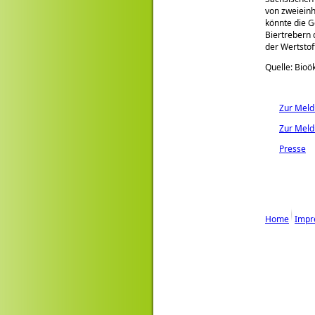
von zweieinh
könnte die G
Biertrebern 
der Wertstof
Quelle: Bio
Zur Mel
Zur Meld
Presse
Home
Impr