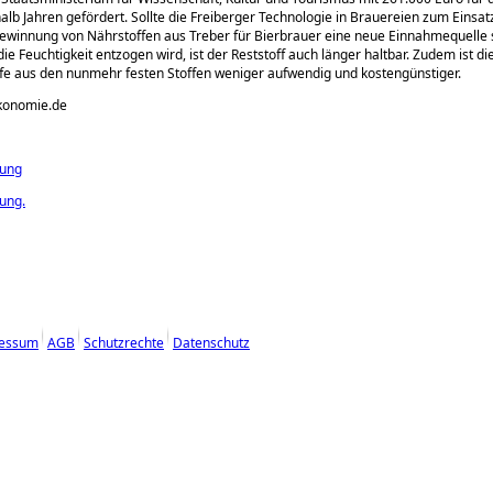
alb Jahren gefördert. Sollte die Freiberger Technologie in Brauereien zum Eins
ewinnung von Nährstoffen aus Treber für Bierbrauer eine neue Einnahmequelle 
die Feuchtigkeit entzogen wird, ist der Reststoff auch länger haltbar. Zudem ist 
fe aus den nunmehr festen Stoffen weniger aufwendig und kostengünstiger.
ökonomie.de
dung
ung.
essum
AGB
Schutzrechte
Datenschutz