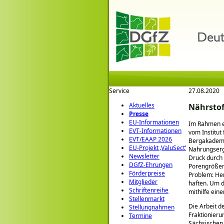
Service
27.08.2020
Aktuelles
Nährstof
Presse
EU-Informationen
Im Rahmen e
EVT-Informationen
vom Institut
EVT/EAAP 2026
Bergakademie
EU-Projekt ‚ValuSect‘
Nahrungserg
Newsletter
Druck durch
DGfZ-Ehrungen
Porengrößen 
Förderpreise
Problem: Her
Mitglieder
haften. Um d
Schriftenreihe
mithilfe ein
Stellenmarkt
Die Arbeit 
Stellungnahmen
Fraktionieru
Termine
Sächsischen 