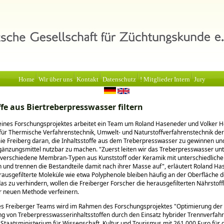
Home
Wir über uns
Kontakt
Datenschutz
! Mitglieder Intern
Jury
fe aus Biertreberpresswasser filtern
ines Forschungsprojektes arbeitet ein Team um Roland Haseneder und Volker 
 für Thermische Verfahrenstechnik, Umwelt- und Naturstoffverfahrenstechnik de
 Freiberg daran, die Inhaltsstoffe aus dem Treberpresswasser zu gewinnen und
änzungsmittel nutzbar zu machen.
Zuerst leiten wir das Treberpresswasser un
 verschiedene Membran-Typen aus Kunststoff oder Keramik mit unterschiedlich
und trennen die Bestandteile damit nach ihrer Masse auf
, erläutert Roland Ha
ausgefilterte Moleküle wie etwa Polyphenole bleiben häufig an der Oberfläche d
as zu verhindern, wollen die Freiberger Forscher die herausgefilterten Nährsto
er neuen Methode verfeinern.
des Freiberger Teams wird im Rahmen des Forschungsprojektes
Optimierung der
ng von Treberpresswasserinhaltsstoffen durch den Einsatz hybrider Trennverfah
Staatsministerium für Wissenschaft, Kultur und Tourismus mit 261.000 Euro für 