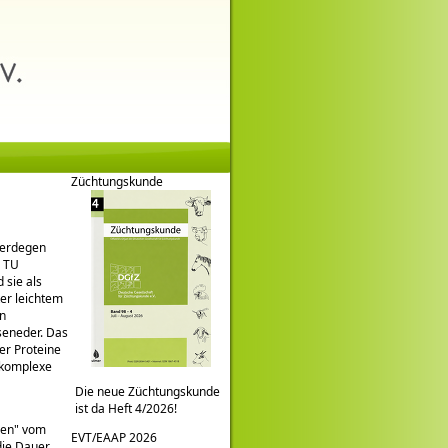
Züchtungskunde
Herdegen
r TU
 sie als
ter leichtem
en
seneder. Das
er Proteine
ffkomplexe
Die neue Züchtungskunde
ist da Heft 4/2026!
ren
vom
EVT/EAAP 2026
die Dauer