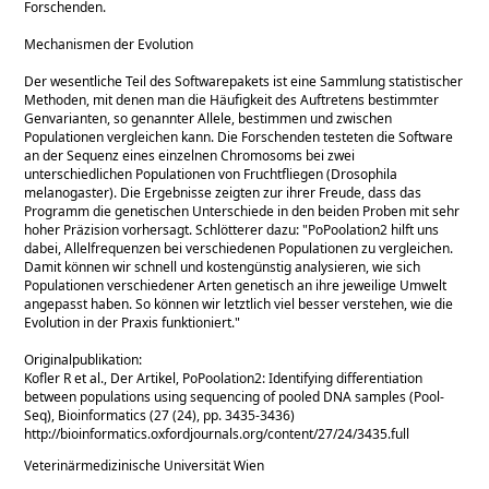
Forschenden.
Mechanismen der Evolution
Der wesentliche Teil des Softwarepakets ist eine Sammlung statistischer
Methoden, mit denen man die Häufigkeit des Auftretens bestimmter
Genvarianten, so genannter Allele, bestimmen und zwischen
Populationen vergleichen kann. Die Forschenden testeten die Software
an der Sequenz eines einzelnen Chromosoms bei zwei
unterschiedlichen Populationen von Fruchtfliegen (Drosophila
melanogaster). Die Ergebnisse zeigten zur ihrer Freude, dass das
Programm die genetischen Unterschiede in den beiden Proben mit sehr
hoher Präzision vorhersagt. Schlötterer dazu:
PoPoolation2 hilft uns
dabei, Allelfrequenzen bei verschiedenen Populationen zu vergleichen.
Damit können wir schnell und kostengünstig analysieren, wie sich
Populationen verschiedener Arten genetisch an ihre jeweilige Umwelt
angepasst haben. So können wir letztlich viel besser verstehen, wie die
Evolution in der Praxis funktioniert.
Originalpublikation:
Kofler R et al., Der Artikel, PoPoolation2: Identifying differentiation
between populations using sequencing of pooled DNA samples (Pool-
Seq), Bioinformatics (27 (24), pp. 3435-3436)
http://bioinformatics.oxfordjournals.org/content/27/24/3435.full
Veterinärmedizinische Universität Wien