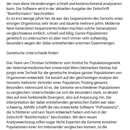
der man diese Veränderungen schnell und kostenschonend analysieren
kann. Die Software wird in der aktuellen Ausgabe der Zeitschrift
Bioinformatics
beschrieben.
Es ist erst wenige Jahre her, da war das Sequenzieren des Genoms eines
einzigen Organismus sehr teuer und dauerte mehrere Jahre. Moderne
Next-Generation-Sequenziertechniken machten solche Genanalysen
vergleichsweise einfach, schnell und billig. Ganze Populationen
genetisch zu untersuchen ist aber noch immer sehr aufwändig,
besonders wegen der dabei entstehenden enormen Datenmengen.
Genetische Unterschiede finden
Das Team um Christian Schlötterer vom Institut für Populationsgenetik
der Veterinärmedizinischen Universität Wien (Vetmeduni Vienna) hat
jüngst eine Technik für die genetische Analyse ganzer Populationen von
Organismen entwickelt. Sie basiert auf der gleichzeitigen Analyse des
Genoms mehrerer Vertreter einer Population, Pooling genannt.
Besonders interessant ist es, die Genome verschiedener Populationen
zu vergleichen: Unterscheiden sie sich die besonders stark, so deutet
dies auf eine funktionelle Divergenz, also auf Anpassung, hin. Die
Interpretation der dabei entstehenden genetischen Daten war aber
schwierig. Abhilfe schafft die neu entwickelte Software
PoPoolation2
,
die Schlötterer und sein Team entwickelt haben und nun in der
Zeitschrift
Bioinformatics
beschreiben. Mit dem neuen
Analysewerkzeug sollen sogar Nicht-Experten die Genome einzelner
Populationen einer Art miteinander vergleichen können, so die