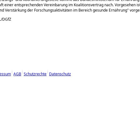
ft einer entsprechenden Vereinbarung im Koalitionsvertrag nach. Vorgesehen is
nd Verstärkung der Forschungsaktivitäten im Bereich gesunde Ernährung
vorges
L/DGfZ
essum
AGB
Schutzrechte
Datenschutz