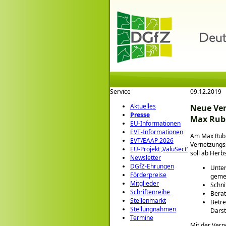
Service
09.12.2019
Aktuelles
Neue Ver
Presse
Max Rubn
EU-Informationen
EVT-Informationen
Am Max Rubne
EVT/EAAP 2026
Vernetzungss
EU-Projekt ‚ValuSect‘
soll ab Her
Newsletter
DGfZ-Ehrungen
Unter
Förderpreise
gemei
Mitglieder
Schni
Schriftenreihe
Berat
Stellenmarkt
Betre
Stellungnahmen
Darst
Termine
Mit der Ver