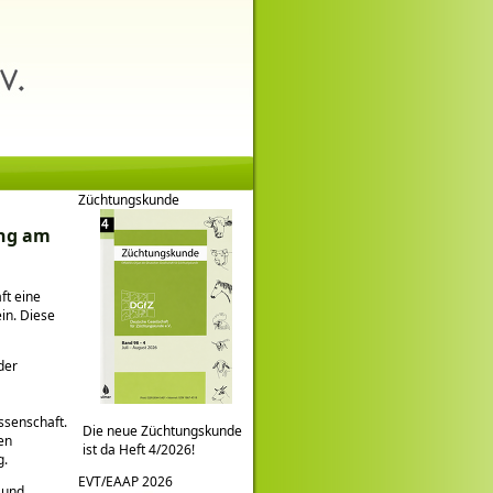
Züchtungskunde
ung am
ft eine
in. Diese
der
ssenschaft.
Die neue Züchtungskunde
en
ist da Heft 4/2026!
g.
EVT/EAAP 2026
 und