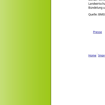
Landwirtscha
Bündelung u
Quelle: BME
Presse
Home
Impr