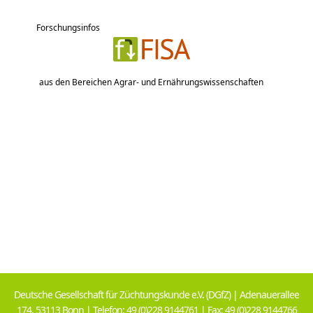
Forschungsinfos
aus den Bereichen Agrar- und Ernährungswissenschaften
Deutsche Gesellschaft für Züchtungskunde e.V. (DGfZ) | Adenauerallee
174, 53113 Bonn | Telefon: 49 (0)228 9144761 | Fax: 49 (0)228 9144766