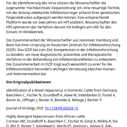
Für die Identifizierung des Virus setzten die Wissenschaftler die
sogenannte 'Hochdurchsatz-Sequenzierung' ein, eine neuartige Technik,
mit der bislang unbekannte Infektionserreger anhand ihres genetischen
Fingerabdruckes aufgespürt werden können. Eine entsprechende
Plattform wurde vor zwei Jahren am HPI etabliert. Wissenschaftler des
HPI optimieren das Verfahren derzeit mit Kollegen am UKE für den
Einsatz im Klinikbetrieb.
Die Zusammenarbeit der Wissenschaftler aus Hannover, Hamburg und
Bonn hat ihren Ursprung im Deutschen Zentrum für Infektionsforschung
(DZIF). Das DZIF hat zum Ziel, Kompetenzen in der Infektionsforschung
zu bündeln, um neue diagnostische, präventive und therapeutische
Verfahren in der Behandlung von Infektionskrankheiten zu entwickeln.
Die Zusammenarbeit im DZIF trägt auch wesentlich zu einer für die
Infektionsmedizin besonders wichtigen Vernetzung zwischen Human-
und Veterinärmedizin bei.
Die Originalpublikationen
Identification of a Novel Hepacivirus in Domestic Cattle from Germany
Baechlein C, Fischer N, Grundhoff A, Alawi M, Indenbirken D, Postel A,
Baron AL, Offinger J, Becker K, Beineke A, Rehage J, Becher P.
Journal of Virology, DOI:
10.1128/JVI.00534-15
Highly divergent hepaciviruses from African cattle
Corman VM, Grundhoff A, Baechlein C, Fischer N, Gmyl A, Wollny R, Dei
D, Ritz D, Binger T, Adankwah E, Marfo KS, Annison L, Annan A, Adu-