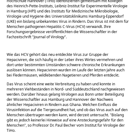
Hochschule Hannover (TiHo) identifizierten gemeinsam mit Kollegen
des Heinrich-Pette-Instituts, Leibniz-Institut für Experimentelle Virologie
in Hamburg (HPI) und des Instituts für Medizinische Mikrobiologie,
Virologie und Hygiene des Universitätsklinikums Hamburg-Eppendorf
(UKE) ein bislang unbekanntes Virus in Rindern. Das Virus ist mit dem für
Menschen pathogenen Hepatitis C-Virus (HCV) verwandt. Ihre
Forschungsergebnisse veröffentlichten die Wissenschaftler in der
Fachzeitschrift
Journal of Virology
.
Wie das HCV gehört das neu entdeckte Virus zur Gruppe der
Hepaciviren, die sich häufig in der Leber ihres Wirtes vermehren und
dort unter bestimmten Umständen schwere chronische Erkrankungen
auslösen können. Hepaciviren wurden im Laufe der letzten Jahre auch
bei Fledermäusen, wildlebenden Nagetieren und Pferden entdeckt.
Das Virus scheint eine weite Verbreitung zu haben und konnte in
mehreren Viehbeständen in Nord- und Süddeutschland nachgewiesen
werden. Darüber hinaus gelang Virologen aus Bonn unter Beteiligung
der Wissenschaftler aus Hamburg und Hannover der Nachweis
ähnlicher Hepaciviren in Rindern aus Ghana. Welchen Einfluss die
Virusinfektion auf die Tiergesundheit hat, und ob das Virus auch auf den
Menschen übertragen werden kann, wird derzeit untersucht.
Bislang
gibt es jedoch keinerlei Hinweise auf eine Ansteckungsgefahr für den
Menschen
, so Professor Dr. Paul Becher vom Institut für Virologie der
TiHo.