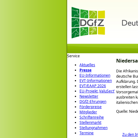
Service
Niedersa
Aktuelles
Presse
Die Afrikani
EU-Informationen
deutsche Bun
EVT-Informationen
Aufklärung.
EVT/EAAP 2026
erstellen la
EU-Projekt ‚ValuSect‘
Vorsorgemaßn
Newsletter
ausbreiten k
DGfZ-Ehrungen
italienische
Förderpreise
Quelle: Nied
Mitglieder
Schriftenreihe
Stellenmarkt
Stellungnahmen
Termine
Zu den I