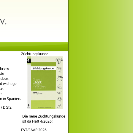
Züchtungskunde
ehrere
kte
ideos
nd wichtige
rus
er
n in Spanien.
 / DGfZ
Die neue Züchtungskunde
ist da Heft 4/2026!
EVT/EAAP 2026