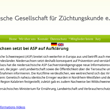
Home
Wir über uns
Kontakt
Datenschutz
! Mitglieder Intern
Jury
chsen setzt bei ASP auf Aufklärung
sche Schweinepest (ASP) breitet sich weiterhin in Europa aus und betrifft auch m
desländer. Niedersachsen setzt deshalb konsequent auf Prävention und verstär
 Dazu hat die niedersächsische ASP‑Sachverständigengruppe neue Informationsv
ssen, die Jäger- und Landwirtschaft sowie die Öffentlichkeit über die Tierseuche u
ahmen informieren. Die Kurzfilme verdeutlichen, wie weitreichend sich das Vi
ann: Genetisch nahezu identische Erreger wurden in Nordrhein‑Westfalen und d
n Region Kalabrien festgestellt; zuletzt gab es zudem Nachweise bei Wildschweine
ersächsisches Ministerium für Ernährung, Landwirtschaft und Verbraucherschutz
nformations-Videos