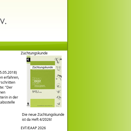
Züchtungskunde
15.05.2018)
n erfahren,
rschritten
gte:
Der
chen
terin in der
absstelle
Die neue Züchtungskunde
ist da Heft 4/2026!
EVT/EAAP 2026