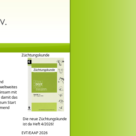
Züchtungskunde
nd
 weltweites
einsam mit
d damit das
 zum Start
ehmend
Die neue Züchtungskunde
ist da Heft 4/2026!
EVT/EAAP 2026