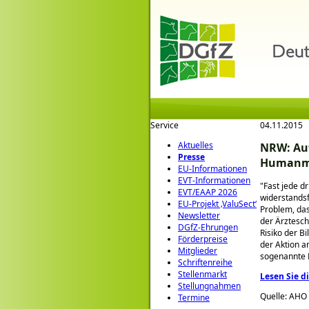
Service
04.11.2015
Aktuelles
NRW: Auf
Presse
Humanm
EU-Informationen
EVT-Informationen
Fast jede d
EVT/EAAP 2026
widerstandsf
EU-Projekt ‚ValuSect‘
Problem, da
Newsletter
der Ärztesch
DGfZ-Ehrungen
Risiko der B
Förderpreise
der Aktion a
Mitglieder
sogenannte R
Schriftenreihe
Stellenmarkt
Lesen Sie d
Stellungnahmen
Quelle: AHO
Termine