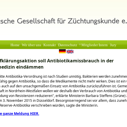
Home
Wir über uns
Kontakt
Datenschutz
! Mitglieder Intern
Jury
klärungsaktion soll Antibiotikamissbrauch in der
edizin eindämmen
ritte Antibiotika-Verordnung ist nach Studien unnötig. Bakterien werden zunehme
ähig gegen Antibiotika, so dass die Medikamente nicht mehr wirken. Dies ist ein
s auch auf den unsachgemäßen Einsatz von Antibiotika zurückzuführen ist. Gem
aft in Nordrhein-Westfalen wollen wir deshalb den Verbrauch von Antibiotika un
ildung von Resistenzen reduzieren
, erklärte Ministerin Barbara Steffens (Grüne)
m 3. November 2015 in Düsseldorf. Besorgniserregend sei vor allem, dass zun
eserve-Antibiotika verschrieben würden, sagte die Ministerin.
ie ganze Meldung HIER.