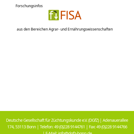
Forschungsinfos
aus den Bereichen Agrar- und Ernährungswissenschaften
Deutsche Gesellschaft für Züchtungskunde e.V. (DGfZ) | Adenauerallee
174, 53113 Bonn | Telefon: 49 (0)228 9144761 | Fax: 49 (0)228 9144766
| E-Mail: info@dgfz-bonn.de