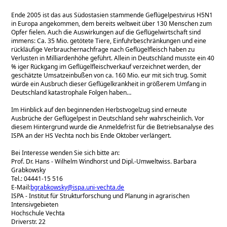
Ende 2005 ist das aus Südostasien stammende Geflügelpestvirus H5N1
in Europa angekommen, dem bereits weltweit über 130 Menschen zum
Opfer fielen. Auch die Auswirkungen auf die Geflügelwirtschaft sind
immens: Ca. 35 Mio. getötete Tiere, Einfuhrbeschränkungen und eine
rückläufige Verbrauchernachfrage nach Geflügelfleisch haben zu
Verlusten in Milliardenhöhe geführt. Allein in Deutschland musste ein 40
% iger Rückgang im Geflügelfleischverkauf verzeichnet werden, der
geschätzte Umsatzeinbußen von ca. 160 Mio. eur mit sich trug. Somit
würde ein Ausbruch dieser Geflügelkrankheit in größerem Umfang in
Deutschland katastrophale Folgen haben…
Im Hinblick auf den beginnenden Herbstvogelzug sind erneute
Ausbrüche der Geflügelpest in Deutschland sehr wahrscheinlich. Vor
diesem Hintergrund wurde die Anmeldefrist für die Betriebsanalyse des
ISPA an der HS Vechta noch bis Ende Oktober verlängert.
Bei Interesse wenden Sie sich bitte an:
Prof. Dr. Hans - Wilhelm Windhorst und Dipl.-Umweltwiss. Barbara
Grabkowsky
Tel.: 04441-15 516
E-Mail:
bgrabkowsky@ispa.uni-vechta.de
ISPA - Institut für Strukturforschung und Planung in agrarischen
Intensivgebieten
Hochschule Vechta
Driverstr. 22