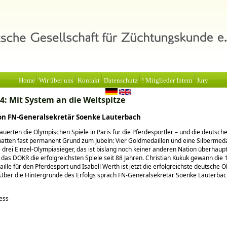
Home
Wir über uns
Kontakt
Datenschutz
! Mitglieder Intern
Jury
24: Mit System an die Weltspitze
von FN-Generalsekretär Soenke Lauterbach
auerten die Olympischen Spiele in Paris für die Pferdesportler – und die deutsch
atten fast permanent Grund zum Jubeln: Vier Goldmedaillen und eine Silbermedai
e drei Einzel-Olympiasieger, das ist bislang noch keiner anderen Nation überhaup
 das DOKR die erfolgreichsten Spiele seit 88 Jahren. Christian Kukuk gewann die 
lle für den Pferdesport und Isabell Werth ist jetzt die erfolgreichste deutsche O
. Über die Hintergründe des Erfolgs sprach FN-Generalsekretär Soenke Lauterbac
ress