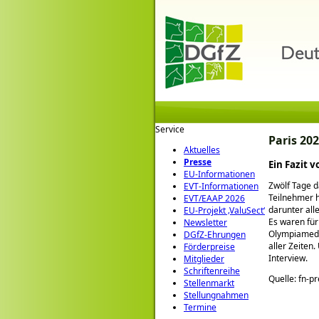
Service
Paris 20
Aktuelles
Presse
Ein Fazit 
EU-Informationen
Zwölf Tage d
EVT-Informationen
Teilnehmer h
EVT/EAAP 2026
darunter all
EU-Projekt ‚ValuSect‘
Es waren für
Newsletter
Olympiamedai
DGfZ-Ehrungen
aller Zeiten
Förderpreise
Interview.
Mitglieder
Schriftenreihe
Quelle: fn-p
Stellenmarkt
Stellungnahmen
Termine