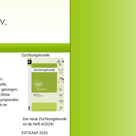
Züchtungskunde
en
lle,
t gelungen.
100ste
lympionikin
h im
Die neue Züchtungskunde
ist da Heft 4/2026!
EVT/EAAP 2026