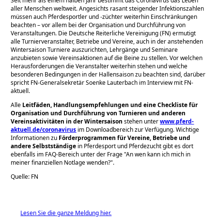
Seit mehr als einem halben Jahr bestimmt das Coronavirus das Leben
aller Menschen weltweit. Angesichts rasant steigender Infektionszahlen
müssen auch Pferdesportler und -züchter weiterhin Einschränkungen
beachten – vor allem bei der Organisation und Durchführung von
Veranstaltungen. Die Deutsche Reiterliche Vereinigung (FN) ermutigt
alle Turnierveranstalter, Betriebe und Vereine, auch in der anstehenden
Wintersaison Turniere auszurichten, Lehrgänge und Seminare
anzubieten sowie Vereinsaktionen auf die Beine zu stellen. Vor welchen
Herausforderungen die Veranstalter weiterhin stehen und welche
besonderen Bedingungen in der Hallensaison zu beachten sind, darüber
spricht FN-Generalsekretär Soenke Lauterbach im Interview mit FN-
aktuell.
Alle
Leitfäden, Handlungsempfehlungen und eine Checkliste für
Organisation und Durchführung von Turnieren und anderen
Vereinsaktivitäten in der Wintersaison
stehen unter
www.pferd-
aktuell.de/coronavirus
im Downloadbereich zur Verfügung. Wichtige
Informationen zu
Förderprogrammen für Vereine, Betriebe und
andere Selbstständige
in Pferdesport und Pferdezucht gibt es dort
ebenfalls im FAQ-Bereich unter der Frage
An wen kann ich mich in
meiner finanziellen Notlage wenden?
.
Quelle: FN
Lesen Sie die ganze Meldung hier.