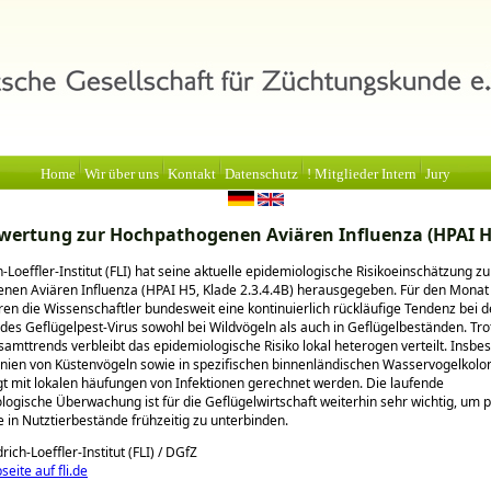
Home
Wir über uns
Kontakt
Datenschutz
! Mitglieder Intern
Jury
wertung zur Hochpathogenen Aviären Influenza (HPAI H
-Loeffler-Institut (FLI) hat seine aktuelle epidemiologische Risikoeinschätzung zu
en Aviären Influenza (HPAI H5, Klade 2.3.4.4B) herausgegeben. Für den Monat 
ren die Wissenschaftler bundesweit eine kontinuierlich rückläufige Tendenz bei 
es Geflügelpest-Virus sowohl bei Wildvögeln als auch in Geflügelbeständen. Tro
samttrends verbleibt das epidemiologische Risiko lokal heterogen verteilt. Insbe
nien von Küstenvögeln sowie in spezifischen binnenländischen Wasservogelkolo
t mit lokalen häufungen von Infektionen gerechnet werden. Die laufende
logische Überwachung ist für die Geflügelwirtschaft weiterhin sehr wichtig, um p
e in Nutztierbestände frühzeitig zu unterbinden.
rich-Loeffler-Institut (FLI) / DGfZ
eite auf fli.de