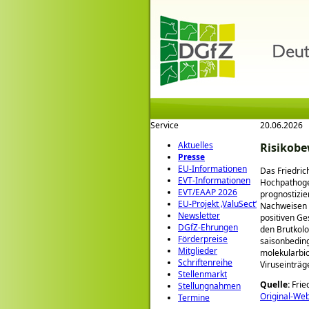
Service
20.06.2026
Aktuelles
Risikobe
Presse
EU-Informationen
Das Friedrich
EVT-Informationen
Hochpathogen
EVT/EAAP 2026
prognostizie
EU-Projekt ‚ValuSect‘
Nachweisen d
Newsletter
positiven Ge
DGfZ-Ehrungen
den Brutkolo
Förderpreise
saisonbeding
Mitglieder
molekularbio
Schriftenreihe
Viruseinträg
Stellenmarkt
Quelle:
Fried
Stellungnahmen
Original-Webs
Termine