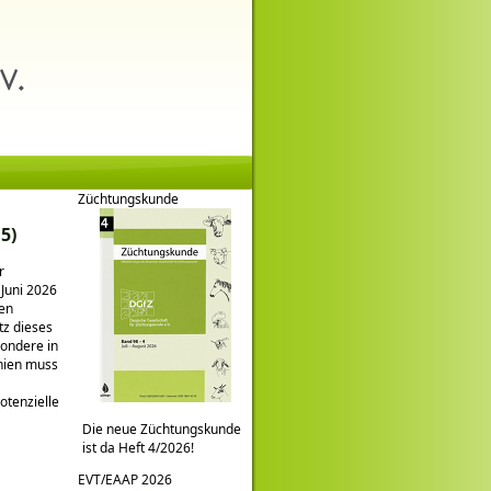
Züchtungskunde
5)
r
Juni 2026
den
tz dieses
sondere in
nien muss
otenzielle
Die neue Züchtungskunde
ist da Heft 4/2026!
EVT/EAAP 2026