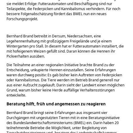
sie meldet Erfolge: Futterautomaten und Beschäftigung sind nur
Teilaspekte, die Federpicken und Kannibalismus verhindern. Für noch
bessere Folgenabschätzung fördert das BMEL nun ein neues
Forschungsprojekt.
Bernhard Brand betreibt in Dersum, Niedersachsen, eine
Legehennenhaltung mit großzügigem Freigelände und je einem
Wintergarten pro Stall. In diesem hat er Futterautomaten installiert, die
mit hofeigenem Weizen gefüllt sind. Daran können die Hennen ihr
Pickverhalten ausüben.
Die Teilnahme an einer regionalen Initiative brachte Brand zu der
Entscheidung, unkupierte Hennen einzustallen. Seine Erfahrungen
waren durchweg positiv: Es gab bisher kein Auftreten von Federpicken
oder Kannibalismus. Die Tiere werden im Betrieb Brand generell nur
aus einer Aufzucht zugekauft. Darin sieht der Landwirt einen möglichen
Grund, warum bisher keine Herde auffällige Verhaltensstörungen
entwickelte.
Beratung hilft, früh und angemessen zu reagieren
Bernhard Brand bringt seine Erfahrungen aus insgesamt vier
Durchgängen mit ungestutzten Tieren mit in eine Beratungsinitiative
des Bundeslandwirtschaftsministeriums (BMEL) ein. Darin haben 20
teilnehmende Betriebe die Möglichkeit, unter Begleitung von
Tierschutzberaterinnen und -beratern der Landwirtschaftskammer