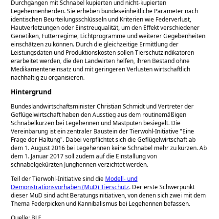
Durchgängen mit Schnabel kupierten und nicht-kupierten
Legehennenherden. Sie erheben bundeseinheitliche Parameter nach
identischen Beurteilungsschlüsseln und Kriterien wie Federverlust,
Hautverletzungen oder Einstreuqualität, um den Effekt verschiedener
Genetiken, Futterregime, Lichtprogramme und weiterer Gegebenheiten
einschätzen zu können. Durch die gleichzeitige Ermittlung der
Leistungsdaten und Produktionskosten sollen Tierschutzindikatoren
erarbeitet werden, die den Landwirten helfen, ihren Bestand ohne
Medikamenteneinsatz und mit geringeren Verlusten wirtschaftlich
nachhaltig zu organisieren.
Hintergrund
Bundeslandwirtschaftsminister Christian Schmidt und Vertreter der
Geflügelwirtschaft haben den Ausstieg aus dem routinemäßigen
Schnabelkürzen bei Legehennen und Mastputen besiegelt. Die
Vereinbarung ist ein zentraler Baustein der Tierwohl-Initiative
Eine
Frage der Haltung
. Dabei verpflichtet sich die Geflügelwirtschaft ab
dem 1. August 2016 bei Legehennen keine Schnäbel mehr zu kürzen. Ab
dem 1. Januar 2017 soll zudem auf die Einstallung von
schnabelgekürzten Junghennen verzichtet werden.
Teil der Tierwohl-Initiative sind die
Modell- und
Demonstrationsvorhaben (MuD) Tierschutz
. Der erste Schwerpunkt
dieser MuD sind acht Beratungsinitiativen, von denen sich zwei mit dem
Thema Federpicken und Kannibalismus bei Legehennen befassen.
Quelle: BLE