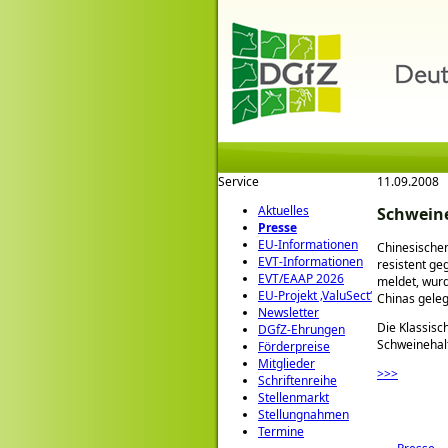
Service
11.09.2008
Aktuelles
Schweine
Presse
EU-Informationen
Chinesischen
EVT-Informationen
resistent ge
EVT/EAAP 2026
meldet, wurd
EU-Projekt ‚ValuSect‘
Chinas geleg
Newsletter
Die Klassisc
DGfZ-Ehrungen
Schweinehal
Förderpreise
Mitglieder
>>>
Schriftenreihe
Stellenmarkt
Stellungnahmen
Termine