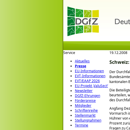
Service
19.12.2008
Aktuelles
Schweiz:
Presse
EU-Informationen
Der Durchfal
EVT-Informationen
Bundesämter
EVT/EAAP 2026
kantonalen B
EU-Projekt ‚ValuSect‘
Die Beteilig
Newsletter
beurteilen, 
DGfZ-Ehrungen
des Durchfal
Förderpreise
Mitglieder
Angfang Dez
Schriftenreihe
Vormarsch is
Stellenmarkt
Hühner von e
Stellungnahmen
Prozent zurü
Termine
Fragen zu Ca