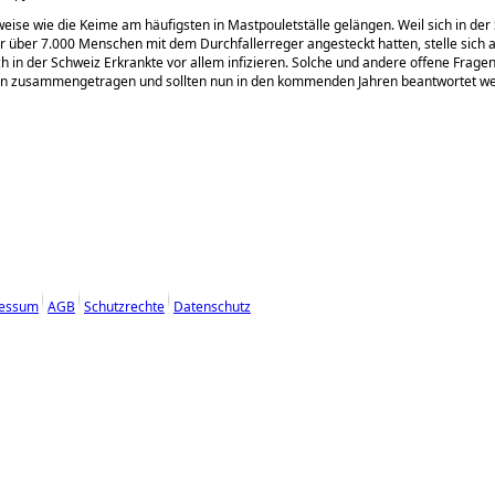
weise wie die Keime am häufigsten in Mastpouletställe gelängen. Weil sich in der
über 7.000 Menschen mit dem Durchfallerreger angesteckt hatten, stelle sich 
ch in der Schweiz Erkrankte vor allem infizieren. Solche und andere offene Frag
fen zusammengetragen und sollten nun in den kommenden Jahren beantwortet w
essum
AGB
Schutzrechte
Datenschutz