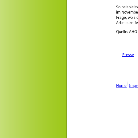
So beispiels
im November 
Frage, wo si
Arbeitstref
Quelle: AHO
Presse
Home
Impr