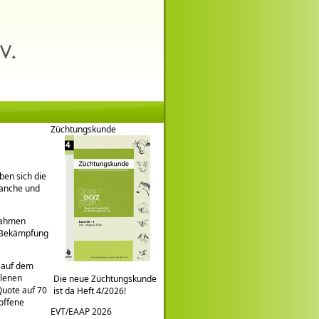
Züchtungskunde
ben sich die
ranche und
ßnahmen
e Bekämpfung
 auf dem
llenen
Die neue Züchtungskunde
Quote auf 70
ist da Heft 4/2026!
 offene
EVT/EAAP 2026