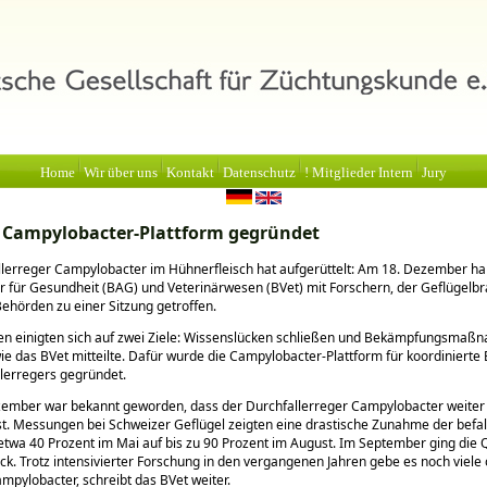
Home
Wir über uns
Kontakt
Datenschutz
! Mitglieder Intern
Jury
 Campylobacter-Plattform gegründet
lerreger Campylobacter im Hühnerfleisch hat aufgerüttelt: Am 18. Dezember ha
 für Gesundheit (BAG) und Veterinärwesen (BVet) mit Forschern, der Geflügelb
ehörden zu einer Sitzung getroffen.
ten einigten sich auf zwei Ziele: Wissenslücken schließen und Bekämpfungsma
wie das BVet mitteilte. Dafür wurde die Campylobacter-Plattform für koordiniert
lerregers gegründet.
ember war bekannt geworden, dass der Durchfallerreger Campylobacter weiter
t. Messungen bei Schweizer Geflügel zeigten eine drastische Zunahme der befa
twa 40 Prozent im Mai auf bis zu 90 Prozent im August. Im September ging die 
ck. Trotz intensivierter Forschung in den vergangenen Jahren gebe es noch viele
mpylobacter, schreibt das BVet weiter.