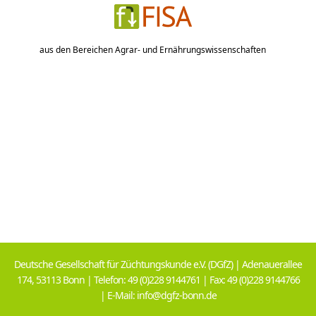
aus den Bereichen Agrar- und Ernährungswissenschaften
Deutsche Gesellschaft für Züchtungskunde e.V. (DGfZ) | Adenauerallee
174, 53113 Bonn | Telefon: 49 (0)228 9144761 | Fax: 49 (0)228 9144766
| E-Mail: info@dgfz-bonn.de