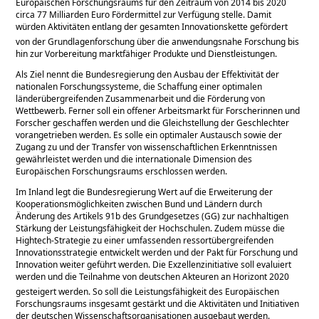
Europäischen Forschungsraums für den Zeitraum von 2014 bis 2020
circa 77 Milliarden Euro Fördermittel zur Verfügung stelle. Damit
würden Aktivitäten entlang der gesamten Innovationskette gefördert 
von der Grundlagenforschung über die anwendungsnahe Forschung bis
hin zur Vorbereitung marktfähiger Produkte und Dienstleistungen.
Als Ziel nennt die Bundesregierung den Ausbau der Effektivität der
nationalen Forschungssysteme, die Schaffung einer optimalen
länderübergreifenden Zusammenarbeit und die Förderung von
Wettbewerb. Ferner soll ein offener Arbeitsmarkt für Forscherinnen und
Forscher geschaffen werden und die Gleichstellung der Geschlechter
vorangetrieben werden. Es solle ein optimaler Austausch sowie der
Zugang zu und der Transfer von wissenschaftlichen Erkenntnissen
gewährleistet werden und die internationale Dimension des
Europäischen Forschungsraums erschlossen werden.
Im Inland legt die Bundesregierung Wert auf die Erweiterung der
Kooperationsmöglichkeiten zwischen Bund und Ländern durch
Änderung des Artikels 91b des Grundgesetzes (GG) zur nachhaltigen
Stärkung der Leistungsfähigkeit der Hochschulen. Zudem müsse die
Hightech-Strategie zu einer umfassenden ressortübergreifenden
Innovationsstrategie entwickelt werden und der Pakt für Forschung und
Innovation weiter geführt werden. Die Exzellenzinitiative soll evaluiert
werden und die Teilnahme von deutschen Akteuren an Horizont 2020
gesteigert werden. So soll die Leistungsfähigkeit des Europäischen
Forschungsraums insgesamt gestärkt und die Aktivitäten und Initiativen
der deutschen Wissenschaftsorganisationen ausgebaut werden.