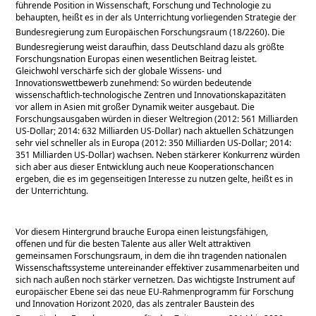
führende Position in Wissenschaft, Forschung und Technologie zu
behaupten, heißt es in der als Unterrichtung vorliegenden Strategie der
Bundesregierung zum Europäischen Forschungsraum (18/2260). Die
Bundesregierung weist daraufhin, dass Deutschland dazu als größte
Forschungsnation Europas einen wesentlichen Beitrag leistet.
Gleichwohl verschärfe sich der globale Wissens- und
Innovationswettbewerb zunehmend: So würden bedeutende
wissenschaftlich-technologische Zentren und Innovationskapazitäten
vor allem in Asien mit großer Dynamik weiter ausgebaut. Die
Forschungsausgaben würden in dieser Weltregion (2012: 561 Milliarden
US-Dollar; 2014: 632 Milliarden US-Dollar) nach aktuellen Schätzungen
sehr viel schneller als in Europa (2012: 350 Milliarden US-Dollar; 2014:
351 Milliarden US-Dollar) wachsen. Neben stärkerer Konkurrenz würden
sich aber aus dieser Entwicklung auch neue Kooperationschancen
ergeben, die es im gegenseitigen Interesse zu nutzen gelte, heißt es in
der Unterrichtung.
Vor diesem Hintergrund brauche Europa einen leistungsfähigen,
offenen und für die besten Talente aus aller Welt attraktiven
gemeinsamen Forschungsraum, in dem die ihn tragenden nationalen
Wissenschaftssysteme untereinander effektiver zusammenarbeiten und
sich nach außen noch stärker vernetzen. Das wichtigste Instrument auf
europäischer Ebene sei das neue EU-Rahmenprogramm für Forschung
und Innovation Horizont 2020, das als zentraler Baustein des