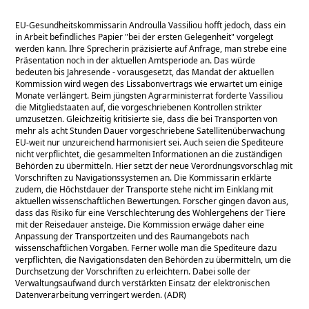
EU-Gesundheitskommissarin Androulla Vassiliou hofft jedoch, dass ein
in Arbeit befindliches Papier
bei der ersten Gelegenheit
vorgelegt
werden kann. Ihre Sprecherin präzisierte auf Anfrage, man strebe eine
Präsentation noch in der aktuellen Amtsperiode an. Das würde
bedeuten bis Jahresende - vorausgesetzt, das Mandat der aktuellen
Kommission wird wegen des Lissabonvertrags wie erwartet um einige
Monate verlängert. Beim jüngsten Agrarministerrat forderte Vassiliou
die Mitgliedstaaten auf, die vorgeschriebenen Kontrollen strikter
umzusetzen. Gleichzeitig kritisierte sie, dass die bei Transporten von
mehr als acht Stunden Dauer vorgeschriebene Satellitenüberwachung
EU-weit nur unzureichend harmonisiert sei. Auch seien die Spediteure
nicht verpflichtet, die gesammelten Informationen an die zuständigen
Behörden zu übermitteln. Hier setzt der neue Verordnungsvorschlag mit
Vorschriften zu Navigationssystemen an. Die Kommissarin erklärte
zudem, die Höchstdauer der Transporte stehe nicht im Einklang mit
aktuellen wissenschaftlichen Bewertungen. Forscher gingen davon aus,
dass das Risiko für eine Verschlechterung des Wohlergehens der Tiere
mit der Reisedauer ansteige. Die Kommission erwäge daher eine
Anpassung der Transportzeiten und des Raumangebots nach
wissenschaftlichen Vorgaben. Ferner wolle man die Spediteure dazu
verpflichten, die Navigationsdaten den Behörden zu übermitteln, um die
Durchsetzung der Vorschriften zu erleichtern. Dabei solle der
Verwaltungsaufwand durch verstärkten Einsatz der elektronischen
Datenverarbeitung verringert werden. (ADR)