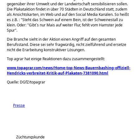
gegenüber ihrer Umwelt und der Landwirtschaft sensibilisieren sollen.
Die Plakataktion findet in über 70 Städten in Deutschland statt, zudem
als Ansichtskarten, im Web und auf den Social Media Kanälen. So heißt
es z.B. :
Steht das Schwein auf einem Bein, ist der Schweinestall zu
klein. Oder:
Gibt`s nur Mais auf weiter Flur, fehlt vom Hamster jede
Spur".
Die Branche sieht in der Aktion einen Angriff auf den gesamten
Berufsstand. Diese sei sehr fragwürdig, nicht zielführend und ersetze
nicht die Erarbeitung konstruktiver Lösungen.
Top agrar hat einige Reaktionen dazu zusammengestellt:
www.topagrar.com/news/Home-top-News-Bauernbashing-offiziell-
Hendricks-verbreitet-Kritik-auf-Plakaten-7381090.html
Quelle: DGfZ/topagrar
Presse
Züchtungskunde