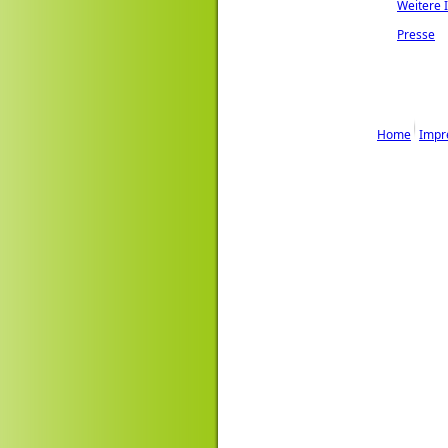
Weitere I
Presse
Home
Impr