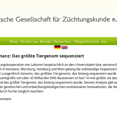
Home
Wir über uns
Kontakt
Datenschutz
! Mitglieder Intern
Jury
tanz: Das größte Tiergenom sequenziert
ungskooperation von Laboren hauptsächlich an den Universitäten bzw. wissensch
n in Konstanz, Würzburg, Hamburg und Wien gelang die vollständige Sequenzier
en Lungenfisch-Genoms, des größten Tiergenoms, das bislang sequenziert wurd
samtgröße von über 43 Milliarden DNS-Bausteinen ist fast 14-mal größer als da
 das größte Tiergenom, das bislang sequenziert wurde. Dessen Analyse gibt we
 die genetischen und entwicklungsbiologischen evolutionären Innovationen, die di
durch Fische möglich machten.
Konstanz