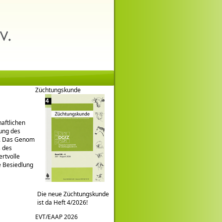
Züchtungskunde
aftlichen
ung des
e. Das Genom
s des
rtvolle
e Besiedlung
Die neue Züchtungskunde
ist da Heft 4/2026!
EVT/EAAP 2026