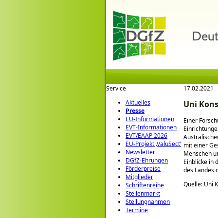
Service
17.02.2021
Aktuelles
Uni Kons
Presse
EU-Informationen
Einer Forsch
EVT-Informationen
Einrichtunge
EVT/EAAP 2026
Australisch
EU-Projekt ‚ValuSect‘
mit einer Ge
Newsletter
Menschen und
DGfZ-Ehrungen
Einblicke in
Förderpreise
des Landes 
Mitglieder
Quelle: Uni 
Schriftenreihe
Stellenmarkt
Stellungnahmen
Termine