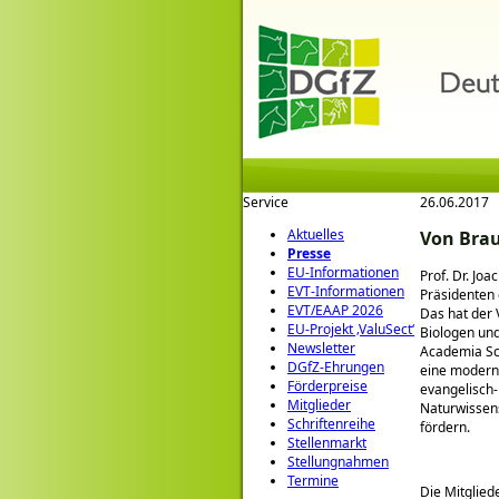
Service
26.06.2017
Aktuelles
Von Brau
Presse
EU-Informationen
Prof. Dr. Jo
EVT-Informationen
Präsidenten 
EVT/EAAP 2026
Das hat der 
EU-Projekt ‚ValuSect‘
Biologen und
Newsletter
Academia Sci
DGfZ-Ehrungen
eine moderne
Förderpreise
evangelisch-
Mitglieder
Naturwissen
Schriftenreihe
fördern.
Stellenmarkt
Stellungnahmen
Termine
Die Mitglied