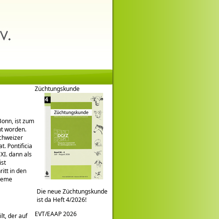
Züchtungskunde
Bonn, ist zum
nt worden.
Schweizer
. Pontificia
XI. dann als
ist
itt in den
bleme
Die neue Züchtungskunde
ist da Heft 4/2026!
EVT/EAAP 2026
lt, der auf