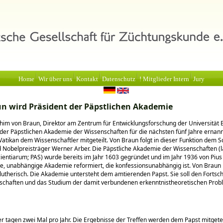
Home
Wir über uns
Kontakt
Datenschutz
! Mitglieder Intern
Jury
n wird Präsident der Päpstlichen Akademie
achim von Braun, Direktor am Zentrum für Entwicklungsforschung der Universität 
der Päpstlichen Akademie der Wissenschaften für die nächsten fünf Jahre ernan
Vatikan dem Wissenschaftler mitgeteilt. Von Braun folgt in dieser Funktion dem 
 Nobelpreisträger Werner Arber. Die Päpstliche Akademie der Wissenschaften (lat
entiarum; PAS) wurde bereits im Jahr 1603 gegründet und im Jahr 1936 von Pius 
, unabhängige Akademie reformiert, die konfessionsunabhängig ist. Von Braun 
lutherisch. Die Akademie untersteht dem amtierenden Papst. Sie soll den Fortschr
schaften und das Studium der damit verbundenen erkenntnistheoretischen Pro
er tagen zwei Mal pro Jahr. Die Ergebnisse der Treffen werden dem Papst mitgetei