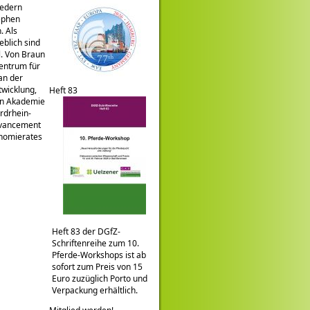
iedern
ephen
. Als
blich sind
l. Von Braun
entrum für
an der
twicklung,
Heft 83
hen Akademie
rdrhein-
dvancement
onomierates
Heft 83 der DGfZ-
Schriftenreihe zum 10.
Pferde-Workshops ist ab
sofort zum Preis von 15
Euro zuzüglich Porto und
Verpackung erhältlich.