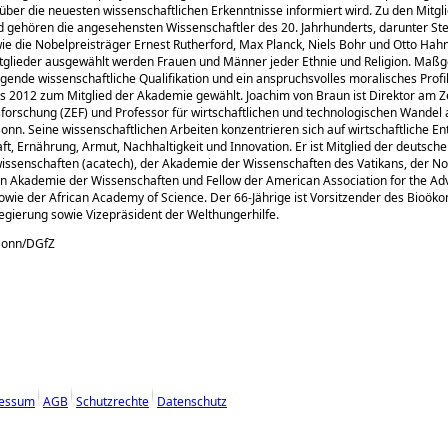
über die neuesten wissenschaftlichen Erkenntnisse informiert wird. Zu den Mitgl
 gehören die angesehensten Wissenschaftler des 20. Jahrhunderts, darunter St
e die Nobelpreisträger Ernest Rutherford, Max Planck, Niels Bohr und Otto Hahn
glieder ausgewählt werden Frauen und Männer jeder Ethnie und Religion. Maßge
gende wissenschaftliche Qualifikation und ein anspruchsvolles moralisches Profi
s 2012 zum Mitglied der Akademie gewählt. Joachim von Braun ist Direktor am Z
forschung (ZEF) und Professor für wirtschaftlichen und technologischen Wandel 
Bonn. Seine wissenschaftlichen Arbeiten konzentrieren sich auf wirtschaftliche En
ft, Ernährung, Armut, Nachhaltigkeit und Innovation. Er ist Mitglied der deutsc
issenschaften (acatech), der Akademie der Wissenschaften des Vatikans, der No
en Akademie der Wissenschaften und Fellow der American Association for the A
sowie der African Academy of Science. Der 66-Jährige ist Vorsitzender des Bioök
gierung sowie Vizepräsident der Welthungerhilfe.
 Bonn/DGfZ
essum
AGB
Schutzrechte
Datenschutz