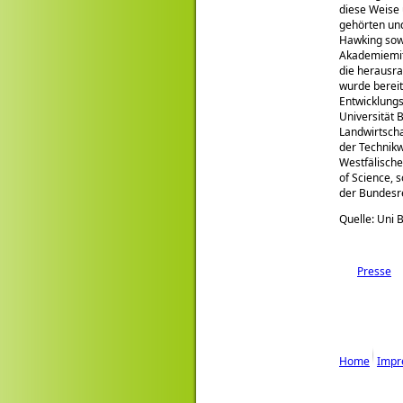
diese Weise 
gehörten und
Hawking sowi
Akademiemit
die herausra
wurde bereit
Entwicklungs
Universität 
Landwirtscha
der Technikw
Westfälisch
of Science, 
der Bundesre
Quelle: Uni
Presse
Home
Impr