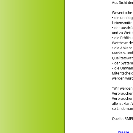
Aus Sicht d
Wesentliche 
• die unnöti
Lebensmittel
• der ausdrü
und zu Wett
• die Eröffnu
Wettbewerbs
• die Abkehr
Marken- und 
Qualitätswe
• der System
• die Umwan
Mitentschei
werden würd
Wir werden 
Verbraucher
Verbraucher
alle ist kla
so Lindemann
Quelle: BME
Presse