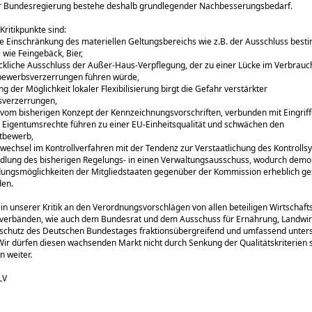
er Bundesregierung bestehe deshalb grundlegender Nachbesserungsbedarf.
Kritikpunkte sind:
ge Einschränkung des materiellen Geltungsbereichs wie z.B. der Ausschluss best
 wie Feingebäck, Bier,
ckliche Ausschluss der Außer-Haus-Verpflegung, der zu einer Lücke im Verbrauc
bewerbsverzerrungen führen würde,
ng der Möglichkeit lokaler Flexibilisierung birgt die Gefahr verstärkter
verzerrungen,
 vom bisherigen Konzept der Kennzeichnungsvorschriften, verbunden mit Eingriff
Eigentumsrechte führen zu einer EU-Einheitsqualität und schwächen den
ttbewerb,
wechsel im Kontrollverfahren mit der Tendenz zur Verstaatlichung des Kontrolls
dlung des bisherigen Regelungs- in einen Verwaltungsausschuss, wodurch demo
dungsmöglichkeiten der Mitgliedstaaten gegenüber der Kommission erheblich g
en.
in unserer Kritik an den Verordnungsvorschlägen von allen beteiligen Wirtschaft
verbänden, wie auch dem Bundesrat und dem Ausschuss für Ernährung, Landwir
schutz des Deutschen Bundestages fraktionsübergreifend und umfassend unterst
r: Wir dürfen diesen wachsenden Markt nicht durch Senkung der Qualitätskriterie
 weiter.
LV