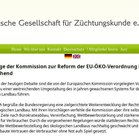
Home
Wir über uns
Kontakt
Datenschutz
! Mitglieder Intern
Jury
ge der Kommission zur Reform der EU-ÖKO-Verordnung 
chend
der heutigen Debatte sind die von der Europäischen Kommission vorgelegten Vo
zu einer weitreichenden Umgestaltung des in Jahren gewachsenen Systems für d
n Landbau führen.
h begrüße die Bundesregierung eine zielgerichtete Weiterentwicklung der Recht
ogischen Landbau. Mit ihren Vorschlägen verfehle die Kommission aber ihre selb
 Ziele nach Bürokratieabbau, Vereinfachung, Wettbewerbsstärkung und stärkere
 für Verbraucher. Durch die vorgesehenen Regelungen würde stattdessen Rechts
die Wettbewerbsstellung des ökologischen Landbaus nachhaltig geschwächt und d
baute Vertrauen der Verbraucher ohne Not aufs Spiel gesetzt.