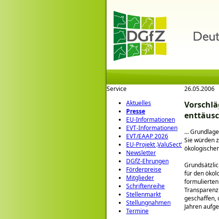
Service
26.05.2006
Aktuelles
Vorschlä
Presse
enttäus
EU-Informationen
EVT-Informationen
… Grundlage 
EVT/EAAP 2026
Sie würden 
EU-Projekt ‚ValuSect‘
ökologische
Newsletter
DGfZ-Ehrungen
Grundsätzlic
Förderpreise
für den ökol
Mitglieder
formulierten
Schriftenreihe
Transparenz
Stellenmarkt
geschaffen, 
Stellungnahmen
Jahren aufge
Termine