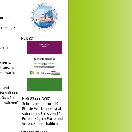
immter
herschutz
Heft 83
en in
ystems.
kratische
eschwächt
s- und
tschaft und
ützt. Für
Heft 83 der DGfZ-
n schwächen
,
Schriftenreihe zum 10.
Pferde-Workshops ist ab
sofort zum Preis von 15
Euro zuzüglich Porto und
Verpackung erhältlich.