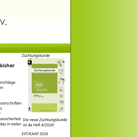
Züchtungskunde
bisher
rschläge.
en
svorschriften
st
r
unsicherheit
Die neue Züchtungskunde
as in vielen
ist da Heft 4/2026!
EVT/EAAP 2026