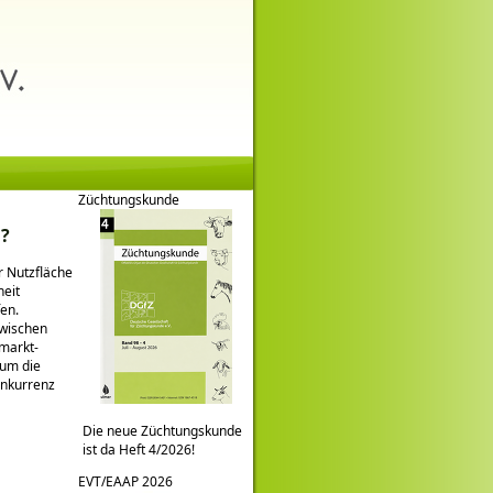
Züchtungskunde
n?
r Nutzfläche
heit
en.
zwischen
nmarkt-
 um die
onkurrenz
Die neue Züchtungskunde
ist da Heft 4/2026!
EVT/EAAP 2026