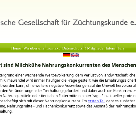
Home
Wir über uns
Kontakt
Datenschutz
! Mitglieder Intern
Jury
r) sind Milchkühe Nahrungskonkurrenten des Mensche
ergrund einer wachsende Weltbevölkerung, dem Verlust von landwirtschaftliche
 Klimawandel wird immer häufiger die Frage gestellt, wie die Ernährungssicher
t werden kann, ohne weitere negative Auswirkungen auf die Umwelt hervorzuruf
rden Veränderungen der Tierhaltung gefordert und dabei auch die Konkurrenz 
 Nahrungsmitteln oder tierischen Futtermitteln hinterfragt. Ein aktueller protei
beschäftigt sich mit dieser Nahrungskonkurrenz. Im
ersten Teil
geht es zunächst
ung, Nahrungsmittel- und Flächenkonkurrenz sowie das Ausmaß der Nahrungsk
haltung.