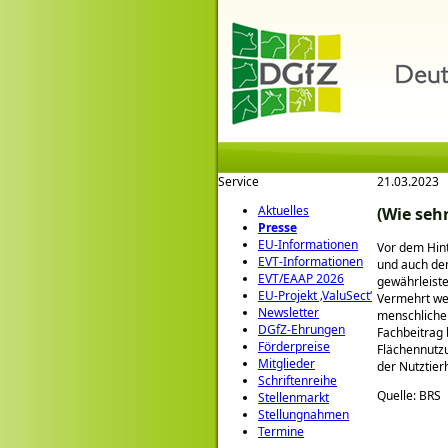
Service
21.03.2023
Aktuelles
(Wie seh
Presse
EU-Informationen
Vor dem Hint
EVT-Informationen
und auch dem
EVT/EAAP 2026
gewährleiste
EU-Projekt ‚ValuSect‘
Vermehrt we
Newsletter
menschlichen
DGfZ-Ehrungen
Fachbeitrag 
Förderpreise
Flächennutz
Mitglieder
der Nutztier
Schriftenreihe
Quelle: BRS
Stellenmarkt
Stellungnahmen
Termine