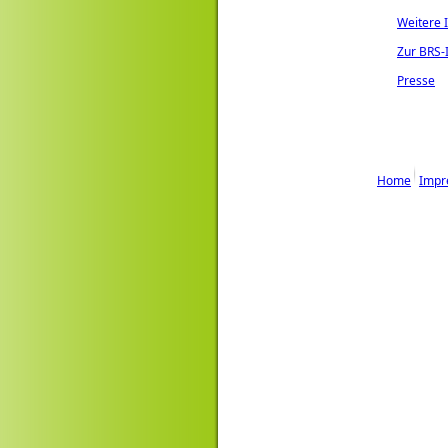
Weitere I
Zur BRS-I
Presse
Home
Impr