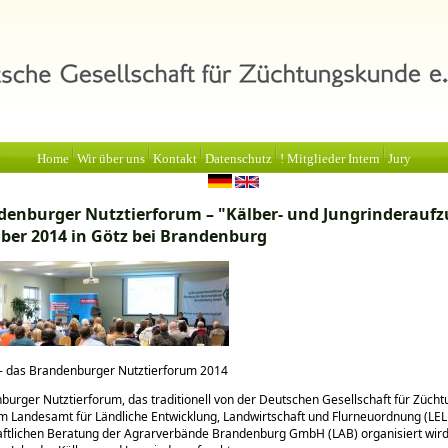
Home
Wir über uns
Kontakt
Datenschutz
! Mitglieder Intern
Jury
denburger Nutztierforum –
Kälber- und Jungrinderaufz
ber 2014 in Götz bei Brandenburg
 - das Brandenburger Nutztierforum 2014
urger Nutztierforum, das traditionell von der Deutschen Gesellschaft für Züch
om Landesamt für Ländliche Entwicklung, Landwirtschaft und Flurneuordnung (LEL
aftlichen Beratung der Agrarverbände Brandenburg GmbH (LAB) organisiert wir