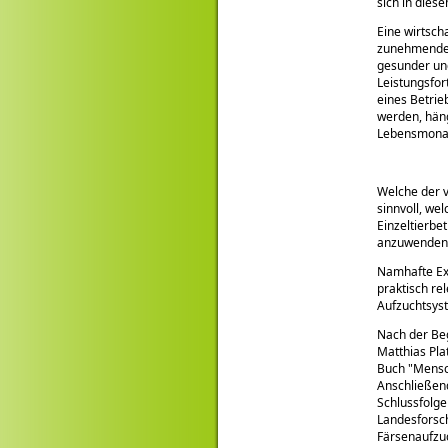
sich in dies
Eine wirtsch
zunehmenden
gesunder und
Leistungsfort
eines Betrie
werden, häng
Lebensmonat
Welche der v
sinnvoll, we
Einzeltierbe
anzuwenden, 
Namhafte Exp
praktisch re
Aufzuchtsyst
Nach der Be
Matthias Pla
Buch
Mensch
Anschließend
Schlussfolge
Landesforsch
Färsenaufzuc