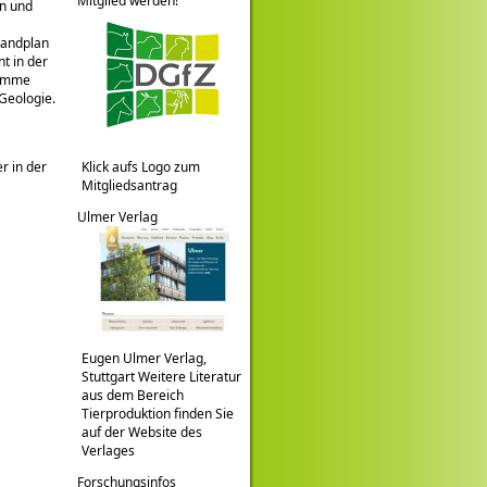
Mitglied werden!
en und
Landplan
t in der
ramme
Geologie.
r in der
Klick aufs Logo zum
Mitgliedsantrag
Ulmer Verlag
Eugen Ulmer Verlag,
Stuttgart Weitere Literatur
aus dem Bereich
Tierproduktion finden Sie
auf der Website des
Verlages
Forschungsinfos