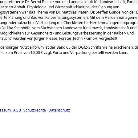
ng referierte Dr. Bernd Fischer von der Landesanstalt für Landwirtschaft, Forst
achsen-Anhalt. Physiologie und Wirtschaftlichkeit bei der Planung von
gssystemen war das Thema von Dr. Matthias Platen. Dr. Steffen Gündel von der 
erte Planung und Bau von Kälberhaltungssystemen. Mit dem Herdenmanagemen
 Jungrinderaufzucht in Verbindung mit Checklisten für Herdenmanagementprog
h Dr. Ilka Steinhöfel vom Sächsischen Landesamt für Umwelt, Landwirtschaft und 
Möglichkeiten zur Gesundheits- und Leistungsverbesserung in der Kälber- und
fzucht
wurden von Jürgen Plesse, Förster Technik GmbH, vorgestellt
enburger Nutztierforum ist der Band 65 der DGfZ-Schriftenreihe erschienen, de
lle zum Preis von 10,00 € zzgl. Porto und Verpackung bestellt werden kann.
essum
AGB
Schutzrechte
Datenschutz