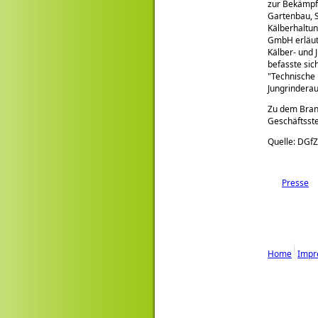
zur Bekämpfu
Gartenbau, S
Kälberhaltun
GmbH erläut
Kälber- und
befasste sic
Technische 
Jungrinderau
Zu dem Brand
Geschäftsste
Quelle: DGfZ
Presse
Home
Impr