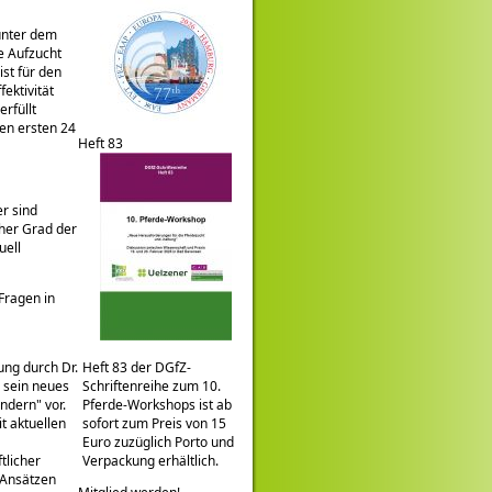
 unter dem
e Aufzucht
st für den
fektivität
rfüllt
den ersten 24
Heft 83
r sind
oher Grad der
uell
Fragen in
ng durch Dr.
Heft 83 der DGfZ-
g sein neues
Schriftenreihe zum 10.
ändern
vor.
Pferde-Workshops ist ab
t aktuellen
sofort zum Preis von 15
Euro zuzüglich Porto und
tlicher
Verpackung erhältlich.
 Ansätzen