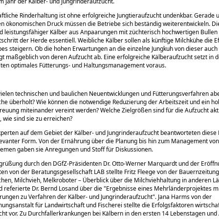
em Jahr der Kälber- und Jungrinderaufzucht.
aftliche Rinderhaltung ist ohne erfolgreiche Jungtieraufzucht undenkbar. Gerade
 ökonomischen Druck müssen die Betriebe sich beständig weiterentwickeln. Di
 leistungsfähiger Kälber aus Anpaarungen mit züchterisch hochwertigen Bullen i
schritt der Herde essentiell. Weibliche Kälber sollen als künftige Milchkühe die Ef
bes steigern. Ob die hohen Erwartungen an die einzelne Jungkuh von dieser auch e
t maßgeblich von deren Aufzucht ab. Eine erfolgreiche Kälberaufzucht setzt in 
en optimales Fütterungs- und Haltungsmanagement voraus.
ielen technischen und baulichen Neuentwicklungen und Fütterungsverfahren abe
lche überholt? Wie können die notwendige Reduzierung der Arbeitszeit und ein h
treuung miteinander vereint werden? Welche Zielgrößen sind für die Aufzucht akt
wie sind sie zu erreichen?
erten auf dem Gebiet der Kälber- und Jungrinderaufzucht beantworteten diese 
levanter Form. Von der Ernährung über die Planung bis hin zum Management von
emen gaben sie Anregungen und Stoff für Diskussionen.
grüßung durch den DGfZ-Präsidenten Dr. Otto-Werner Marquardt und der Eröffnu
ten von der Beratungsgesellschaft LAB stellte Fritz Fleege von der Bauernzeitun
en, Milchvieh, Melkroboter – Überblick über die Milchviehhaltung in anderen L
 referierte Dr. Bernd Losand über die
Ergebnisse eines Mehrländerprojektes mi
rungen zu Verfahren der Kälber- und Jungrinderaufzucht
. Jana Harms von der
ungsanstalt für Landwirtschaft und Fischerei stellte die Erfolgsfaktoren wirtschaf
ht vor. Zu Durchfallerkrankungen bei Kälbern in den ersten 14 Lebenstagen und