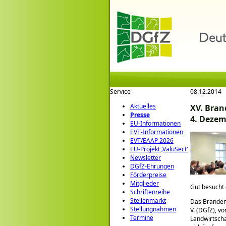
Service
08.12.2014
Aktuelles
XV. Bran
Presse
4. Dezem
EU-Informationen
EVT-Informationen
EVT/EAAP 2026
EU-Projekt ‚ValuSect‘
Newsletter
DGfZ-Ehrungen
Förderpreise
Mitglieder
Gut besucht
Schriftenreihe
Stellenmarkt
Das Brandenb
Stellungnahmen
V. (DGfZ), v
Termine
Landwirtsch