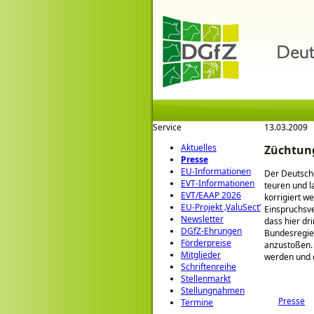
Service
13.03.2009
Aktuelles
Züchtung
Presse
EU-Informationen
Der Deutsche
EVT-Informationen
teuren und l
EVT/EAAP 2026
korrigiert w
EU-Projekt ‚ValuSect‘
Einspruchsve
Newsletter
dass hier dr
DGfZ-Ehrungen
Bundesregier
Förderpreise
anzustoßen.
Mitglieder
werden und d
Schriftenreihe
Stellenmarkt
Stellungnahmen
Presse
Termine