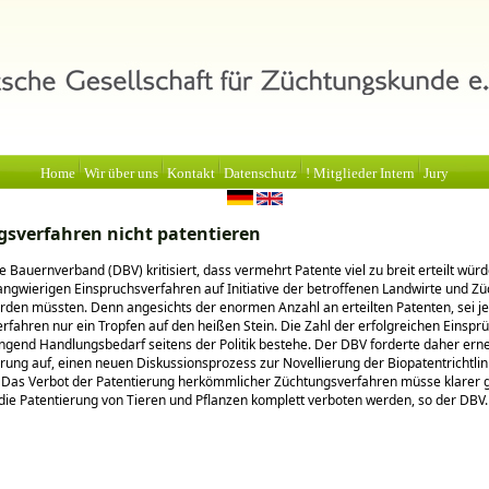
Home
Wir über uns
Kontakt
Datenschutz
! Mitglieder Intern
Jury
sverfahren nicht patentieren
 Bauernverband (DBV) kritisiert, dass vermehrt Patente viel zu breit erteilt würd
angwierigen Einspruchsverfahren auf Initiative der betroffenen Landwirte und Zü
erden müssten. Denn angesichts der enormen Anzahl an erteilten Patenten, sei j
rfahren nur ein Tropfen auf den heißen Stein. Die Zahl der erfolgreichen Einspr
ingend Handlungsbedarf seitens der Politik bestehe. Der DBV forderte daher erne
ung auf, einen neuen Diskussionsprozess zur Novellierung der Biopatentrichtlin
 Das Verbot der Patentierung herkömmlicher Züchtungsverfahren müsse klarer 
ie Patentierung von Tieren und Pflanzen komplett verboten werden, so der DBV