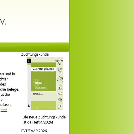
Züchtungskunde
en und in
chter
edes
üche belege,
ut die
ie
gefasst
.
>>>
Die neue Züchtungskunde
ist da Heft 4/2026!
EVT/EAAP 2026