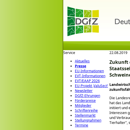
Service
22.08.2019
Aktuelles
Zukunft 
Presse
Staatsse
EU-Informationen
Schwein
EVT-Informationen
EVT/EAAP 2026
Landwirtsch
EU-Projekt ‚ValuSect‘
zukunftsfä
Newsletter
DGfZ-Ehrungen
Die Landesre
Förderpreise
hat das Land
Mitglieder
initiiert und
Schriftenreihe
Interessen 
Stellenmarkt
und Verbrauc
Stellungnahmen
Tierhalter
,
Termine