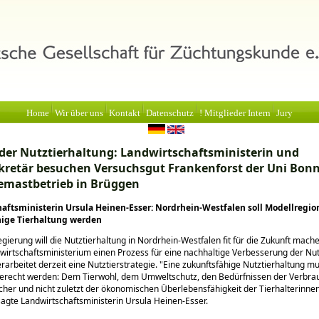
Home
Wir über uns
Kontakt
Datenschutz
! Mitglieder Intern
Jury
der Nutztierhaltung: Landwirtschaftsministerin und
kretär besuchen Versuchsgut Frankenforst der Uni Bon
emastbetrieb in Brüggen
aftsministerin Ursula Heinen-Esser: Nordrhein-Westfalen soll Modellregio
hige Tierhaltung werden
gierung will die Nutztierhaltung in Nordrhein-Westfalen fit für die Zukunft mach
wirtschaftsministerium einen Prozess für eine nachhaltige Verbesserung der Nut
 erarbeitet derzeit eine Nutztierstrategie.
Eine zukunftsfähige Nutztierhaltung mu
gerecht werden: Dem Tierwohl, dem Umweltschutz, den Bedürfnissen der Verbra
her und nicht zuletzt der ökonomischen Überlebensfähigkeit der Tierhalterinne
 sagte Landwirtschaftsministerin Ursula Heinen-Esser.