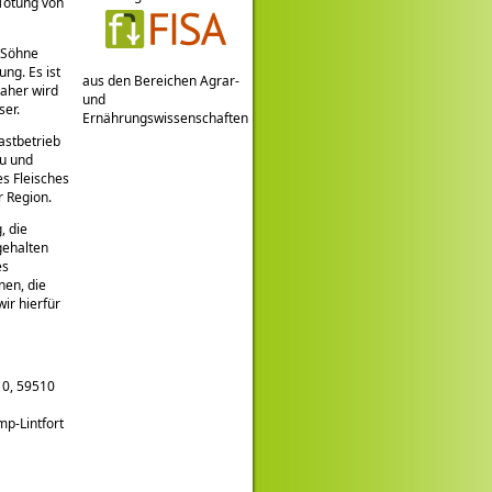
Tötung von
e Söhne
ung. Es ist
aus den Bereichen Agrar-
Daher wird
und
ser.
Ernährungswissenschaften
astbetrieb
eu und
s Fleisches
r Region.
, die
gehalten
es
nen, die
ir hierfür
10, 59510
mp-Lintfort