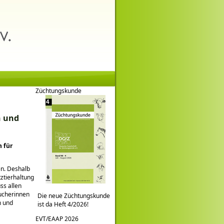
Züchtungskunde
n und
n für
en. Deshalb
ztierhaltung
ss allen
ucherinnen
Die neue Züchtungskunde
n und
ist da Heft 4/2026!
EVT/EAAP 2026