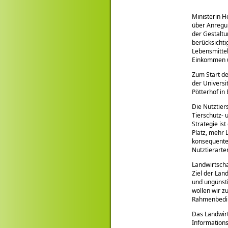
Ministerin H
über Anregun
der Gestaltu
berücksichti
Lebensmittel
Einkommen un
Zum Start de
der Universi
Pötterhof in
Die Nutztier
Tierschutz- 
Strategie is
Platz, mehr
konsequenten
Nutztierarte
Landwirtscha
Ziel der Lan
und ungünst
wollen wir z
Rahmenbedin
Das Landwir
Information