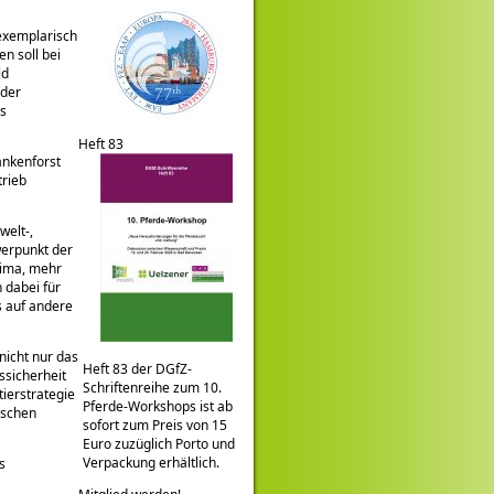
 exemplarisch
n soll bei
ld
 der
es
Heft 83
ankenforst
trieb
welt-,
werpunkt der
klima, mehr
 dabei für
s auf andere
nicht nur das
Heft 83 der DGfZ-
ssicherheit
Schriftenreihe zum 10.
ierstrategie
Pferde-Workshops ist ab
ischen
sofort zum Preis von 15
Euro zuzüglich Porto und
Verpackung erhältlich.
s