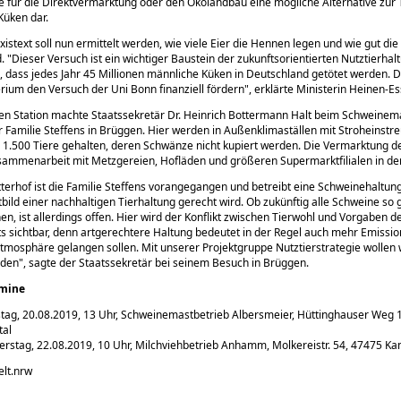
 für die Direktvermarktung oder den Ökolandbau eine mögliche Alternative zur 
Küken dar.
xistext soll nun ermittelt werden, wie viele Eier die Hennen legen und wie gut di
d.
Dieser Versuch ist ein wichtiger Baustein der zukunftsorientierten Nutztierhalt
, dass jedes Jahr 45 Millionen männliche Küken in Deutschland getötet werden. 
rium den Versuch der Uni Bonn finanziell fördern
, erklärte Ministerin Heinen-Es
en Station machte Staatssekretär Dr. Heinrich Bottermann Halt beim Schweinem
r Familie Steffens in Brüggen. Hier werden in Außenklimaställen mit Stroheinstr
 1.500 Tiere gehalten, deren Schwänze nicht kupiert werden. Die Vermarktung de
usammenarbeit mit Metzgereien, Hofläden und größeren Supermarktfilialen in de
terhof ist die Familie Steffens vorangegangen und betreibt eine Schweinehaltung
bild einer nachhaltigen Tierhaltung gerecht wird. Ob zukünftig alle Schweine so 
n, ist allerdings offen. Hier wird der Konflikt zwischen Tierwohl und Vorgaben d
 sichtbar, denn artgerechtere Haltung bedeutet in der Regel auch mehr Emissio
 Atmosphäre gelangen sollen. Mit unserer Projektgruppe Nutztierstrategie wollen w
nden
, sagte der Staatssekretär bei seinem Besuch in Brüggen.
rmine
tag, 20.08.2019, 13 Uhr, Schweinemastbetrieb Albersmeier, Hüttinghauser Weg 
tal
rstag, 22.08.2019, 10 Uhr, Milchviehbetrieb Anhamm, Molkereistr. 54, 47475 Ka
elt.nrw