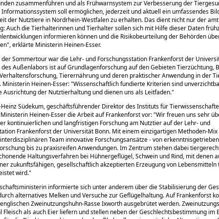
unden zusammenführen und als Frühwarnsystem zur Verbesserung der Tiergesu
 Informationssystem soll ermöglichen, jederzeit und aktuell ein umfassendes Bil
it der Nutztiere in Nordrhein-Westfalen zu erhalten. Das dient nicht nur der amt
 Auch die Tierhalterinnen und Tierhalter sollen sich mit Hilfe dieser Daten frühz
lentwicklungen informieren können und die Risikobeurteilung der Behörden übe
nen
, erklärte Ministerin Heinen-Esser.
n der Sommertour war die Lehr- und Forschungsstation Frankenforst der Universi
r des Außenlabors ist auf Grundlagenforschung auf den Gebieten Tierzüchtung, B
 Verhaltensforschung, Tierernährung und deren praktischer Anwendung in der Ti
. Ministerin Heinen-Esser:
Wissenschaftlich fundierte Kriterien sind unverzichtba
e Ausrichtung der Nutztierhaltung und dienen uns als Leitfaden.
rl-Heinz Südekum, geschäftsführender Direktor des Instituts für Tierwissenschaft
e Ministerin Heinen-Esser die Arbeit auf Frankenforst vor:
Wir freuen uns sehr üb
r kontinuierlichen und langfristigen Forschung am Nutztier auf der Lehr- und
ation Frankenforst der Universität Bonn. Mit einem einzigartigen Methoden-Mix
 interdisziplinären Team innovative Forschungsansätze - von erkenntnisgetriebe
orschung bis zu praxisreifen Anwendungen. Im Zentrum stehen dabei tiergerech
chonende Haltungsverfahren bei Hühnergeflügel, Schwein und Rind, mit denen a
iner zukunftsfähigen, gesellschaftlich akzeptierten Erzeugung von Lebensmitteln 
istet wird.
schaftsministerin informierte sich unter anderem über die Stabilisierung der Ge
urch alternatives Melken und Versuche zur Geflügelhaltung. Auf Frankenforst k
r englischen Zweinutzungshuhn-Rasse Ixworth ausgebrütet werden. Zweinutzung
l Fleisch als auch Eier liefern und stellen neben der Geschlechtsbestimmung im E