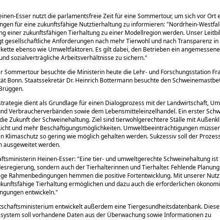
einen-Esser nutzt die parlamentsfreie Zeit für eine Sommertour, um sich vor Ort
gen für eine zukunftsfähige Nutztierhaltung zu informieren:
Nordrhein-Westfale
ng einer zukunftsfähigen Tierhaltung zu einer Modellregion werden. Unser Leitbi
gt gesellschaftliche Anforderungen nach mehr Tierwohl und nach Transparenz in
kette ebenso wie Umweltfaktoren. Es gilt dabei, den Betrieben ein angemessen
d sozialverträgliche Arbeitsverhältnisse zu sichern.
r Sommertour besuchte die Ministerin heute die Lehr- und Forschungsstation Fr
tät Bonn. Staatssekretär Dr. Heinrich Bottermann besuchte den Schweinemastbe
 Brüggen.
strategie dient als Grundlage für einen Dialogprozess mit der Landwirtschaft, Um
und Verbraucherverbänden sowie dem Lebensmitteleinzelhandel. Ein erster Sch
t die Zukunft der Schweinehaltung. Ziel sind tierwohlgerechtere Ställe mit Außen
 Licht und mehr Beschäftigungsmöglichkeiten. Umweltbeeinträchtigungen müssen
 Klimaschutz so gering wie möglich gehalten werden. Sukzessiv soll der Prozes
n ausgeweitet werden.
ftsministerin Heinen-Esser:
Eine tier- und umweltgerechte Schweinehaltung ist 
desregierung, sondern auch der Tierhalterinnen und Tierhalter. Fehlende Planung
ige Rahmenbedingungen hemmen die positive Fortentwicklung. Mit unserer Nutzt
ukunftsfähige Tierhaltung ermöglichen und dazu auch die erforderlichen ökonom
gungen entwickeln.
tschaftsministerium entwickelt außerdem eine Tiergesundheitsdatenbank. Diese
ssystem soll vorhandene Daten aus der Überwachung sowie Informationen zu