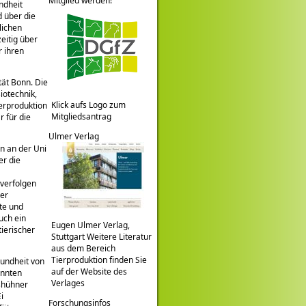
Mitglied werden!
ndheit
d über die
lichen
eitig über
r ihren
tät Bonn. Die
iotechnik,
Klick aufs Logo zum
erproduktion
Mitgliedsantrag
r für die
Ulmer Verlag
en an der Uni
er die
 verfolgen
ner
te und
uch ein
Eugen Ulmer Verlag,
tierischer
Stuttgart Weitere Literatur
aus dem Bereich
Tierproduktion finden Sie
sundheit von
auf der Website des
onnten
Verlages
shühner
i
Forschungsinfos