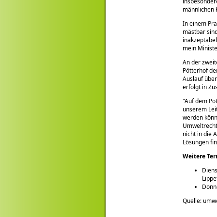
insbesondere
männlichen 
In einem Pra
mästbar sin
inakzeptabel
mein Ministe
An der zweit
Pötterhof de
Auslauf über
erfolgt in Z
Auf dem Pöt
unserem Leit
werden könne
Umweltrechts
nicht in die
Lösungen fi
Weitere Te
Diens
Lippe
Donne
Quelle: umw