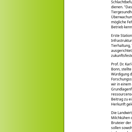
Schlachtbef
dienen.
Das
Tiergesundhe
Überwachung:
mögliche Feh
Betrieb ken
Erste Statio
Infrastruktu
Tierhaltung,
ausgerichtet
zukunftsfest
Prof. Dr. Ka
Bonn, stellt
Würdigung de
Forschungsst
wir in einem
Grundlagenf
ressourcens
Beitrag zu e
Herkunft gele
Die Landwirt
Milchkühen d
Bruteier de
sollen sowoh