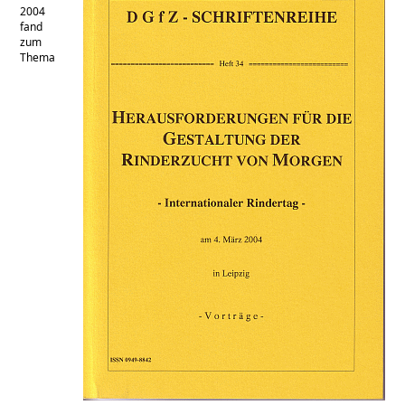
2004
fand
zum
Thema