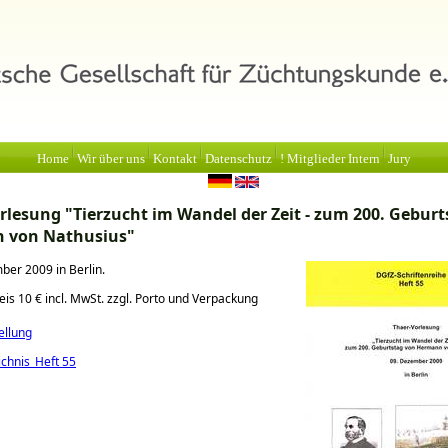
Home
Wir über uns
Kontakt
Datenschutz
! Mitglieder Intern
Jury
rlesung "Tierzucht im Wandel der Zeit - zum 200. Gebur
 von Nathusius"
er 2009 in Berlin.
reis 10 € incl. MwSt. zzgl. Porto und Verpackung
ellung
ichnis_Heft 55