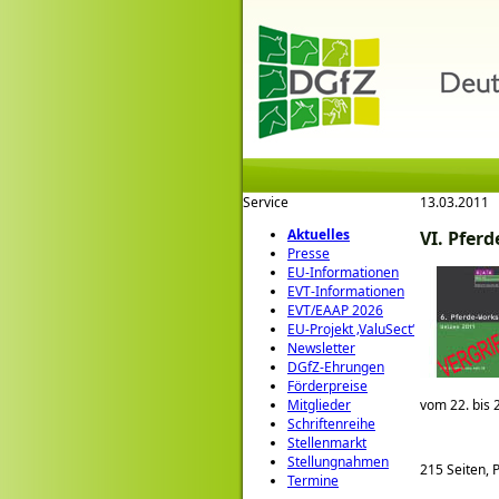
Service
13.03.2011
Aktuelles
VI. Pfer
Presse
EU-Informationen
EVT-Informationen
EVT/EAAP 2026
EU-Projekt ‚ValuSect‘
Newsletter
DGfZ-Ehrungen
Förderpreise
vom 22. bis 
Mitglieder
Schriftenreihe
Stellenmarkt
Stellungnahmen
215 Seiten, P
Termine