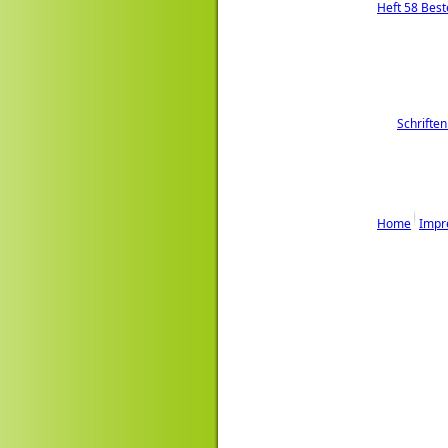
Heft 58 Best
Schriften
Home
Impr