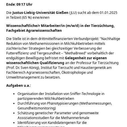
Ende: 09:17 Uhr
Die
Justus-Liebig-Universität Gießen
(JLU) sucht ab dem 01.01.2025
in Teilzeit (65 %) eine/einen
Wissenschaftliche/r Mitarbeiter/in (m/w/d) in der Tierzüchtung,
Fachgebiet Agrarwissenschaften
Die Stelle ist in dem drittmittelfinanzierten Verbundprojekt:
Nachhaltige
Reduktion von Methanemissionen in Milchkuhbetrieben mittels
züchterischer Strategien bei gleichzeitiger Verbesserung der
Futtereffizienz und Tiergesundheit –
MethaBreed" vorbehaltlich der
endgültigen Bewilligung befristet mit
Gelegenheit zur eigenen
wissenschaftlichen Qualifizierung
an der Professur für Tierzüchtung
(Prof. Dr. Sven König), Institut für Tierzucht und Haustiergenetik am
Fachbereich Agrarwissenschaften, Ökotrophologie und
Umweltmanagement zu besetzen.
Aufgaben u.a.:
Organisation der Installation von Sniffer-Technologie in
partizipierenden Milchkuhbetrieben
Durchführung von Phänotypisierungen (Methanmessungen,
Gesundheitsmonitoring)
Schätzung genetischer Parameter und genomweite
Assoziationsstudien für die Methanmerkmale
Identifizierung von Kandidatengenen für die