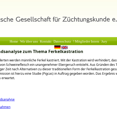
Home
Wir über uns
Kontakt
Datenschutz
! Mitglieder Intern
Jury
dsanalyse zum Thema Ferkelkastration
derten werden männliche Ferkel kastriert. Mit der Kastration wird verhindert, das
 von Schweinefleisch ein unangenehmer Ebergeruch entsteht. Aus Gründen des 
iger Zeit nach Alternativen zu dieser traditionellen Form der Ferkelkastration ges
ssion ist hierzu eine Studie (Pigcas) in Auftrag gegeben worden. Das Ergebnis 
s erwartet.
dsanalyse
gnahmen