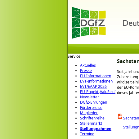
Service
Sachstan
Aktuelles
Presse
Seit Jahrhun
EU-Informationen
Zubereitung
EVT-Informationen
wird seit ein
EVT/EAAP 2026
der EU-Kommi
EU-Projekt ‚ValuSect‘
dieses Jahre
Newsletter
DGfZ-Ehrungen
Förderpreise
Mitglieder
Sachstan
Schriftenreihe
Stellenmarkt
Stellun
Stellungnahmen
Termine