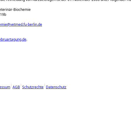
 Veterinär-Biochemie
 19b
emie@vetmed.fu-berlin.de
februartagung.de
.
essum
AGB
Schutzrechte
Datenschutz