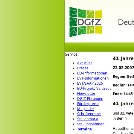
Service
40. Jahr
Aktuelles
22.02.2007
Presse
EU-Informationen
Region: Ber
EVT-Informationen
EVT/EAAP 2026
Beginn: 14:
EU-Projekt ‚ValuSect‘
Newsletter
Ende: 14:45
DGfZ-Ehrungen
40. Jahr
Förderpreise
Mitglieder
und 32. Vet
Schriftenreihe
in Berlin
Stellenmarkt
Stellungnahmen
Hauptthema w
Termine
Deadline für