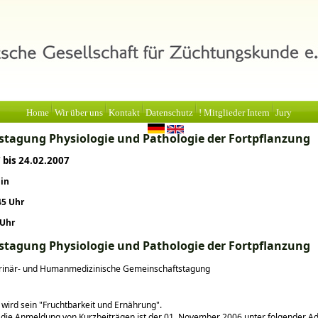
Home
Wir über uns
Kontakt
Datenschutz
! Mitglieder Intern
Jury
estagung Physiologie und Pathologie der Fortpflanzung
 bis 24.02.2007
lin
45 Uhr
 Uhr
estagung Physiologie und Pathologie der Fortpflanzung
erinär- und Humanmedizinische Gemeinschaftstagung
ird sein "Fruchtbarkeit und Ernährung".
 die Anmeldung von Kurzbeiträgen ist der 01. November 2006 unter folgender A