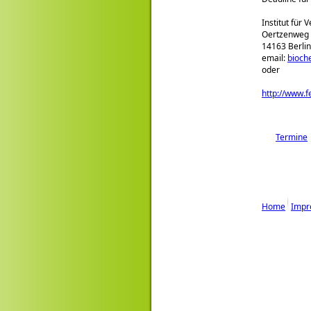
Institut für
Oertzenweg
14163 Berlin
email:
bioch
oder
http://www.
Termine
Home
Impr