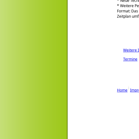
* Neue Tech
* Weitere Pe
Format: Das 
Zeitplan umf
Weitere I
Termine
Home
Impr