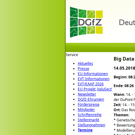
Service
Big Data
Aktuelles
14.05.2018
Presse
EU-Informationen
Beginn: 08:
EVT-Informationen
EVT/EAAP 2026
Ende: 08:26
EU-Projekt ‚ValuSect‘
Newsletter
Wann:
14. -
DGfZ-Ehrungen
der DuPont P
Förderpreise
Zeit:
14. - 1
Mitglieder
Ort:
Das Rosl
Schriftenreihe
Themen:
Stellenmarkt
* Genetische
Stellungnahmen
* Bewertung
Termine
* Modellieru