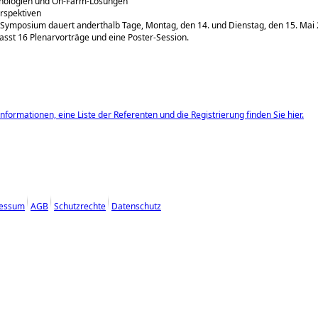
nologien und On-Farm-Lösungen
rspektiven
Symposium dauert anderthalb Tage, Montag, den 14. und Dienstag, den 15. Mai 
asst 16 Plenarvorträge und eine Poster-Session.
nformationen, eine Liste der Referenten und die Registrierung finden Sie hier.
essum
AGB
Schutzrechte
Datenschutz