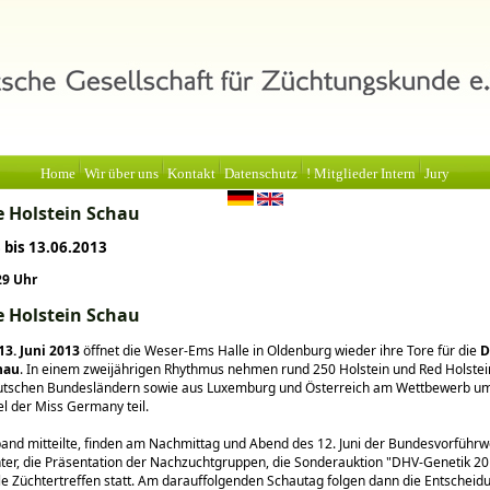
Home
Wir über uns
Kontakt
Datenschutz
! Mitglieder Intern
Jury
 Holstein Schau
 bis 13.06.2013
29 Uhr
 Holstein Schau
13. Juni 2013
öffnet die Weser-Ems Halle in Oldenburg wieder ihre Tore für die
D
hau
. In einem zweijährigen Rhythmus nehmen rund 250 Holstein und Red Holste
eutschen Bundesländern sowie aus Luxemburg und Österreich am Wettbewerb u
l der Miss Germany teil.
and mitteilte, finden am Nachmittag und Abend des 12. Juni der Bundesvorführ
ter, die Präsentation der Nachzuchtgruppen, die Sonderauktion
DHV-Genetik 2
le Züchtertreffen statt. Am darauffolgenden Schautag folgen dann die Entscheid