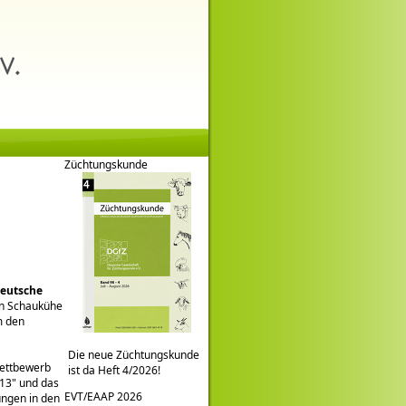
Züchtungskunde
eutsche
in Schaukühe
m den
Die neue Züchtungskunde
wettbewerb
ist da Heft 4/2026!
013
und das
EVT/EAAP 2026
ungen in den