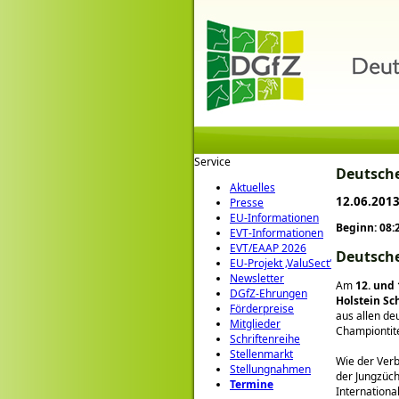
Service
Deutsche
Aktuelles
12.06.2013
Presse
EU-Informationen
Beginn: 08:
EVT-Informationen
EVT/EAAP 2026
Deutsche
EU-Projekt ‚ValuSect‘
Newsletter
Am
12. und 
DGfZ-Ehrungen
Holstein Sc
Förderpreise
aus allen d
Mitglieder
Championtite
Schriftenreihe
Stellenmarkt
Wie der Verb
Stellungnahmen
der Jungzüch
Termine
Internationa