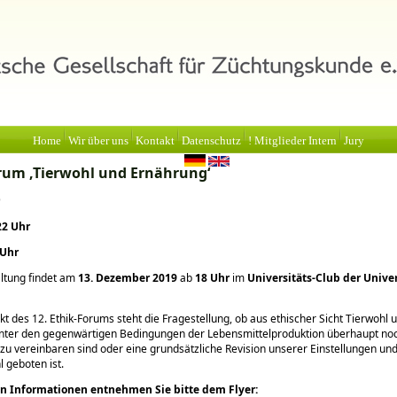
Home
Wir über uns
Kontakt
Datenschutz
! Mitglieder Intern
Jury
rum ‚Tierwohl und Ernährung‘
9
22 Uhr
 Uhr
ltung findet am
13. Dezember 2019
ab
18 Uhr
im
Universitäts-Club der Unive
kt des 12. Ethik-Forums steht die Fragestellung, ob aus ethischer Sicht Tierwohl 
nter den gegenwärtigen Bedingungen der Lebensmittelproduktion überhaupt no
zu vereinbaren sind oder eine grundsätzliche Revision unserer Einstellungen un
 geboten ist.
en Informationen entnehmen Sie bitte dem Flyer: