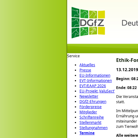
Service
Ethik-Fo
Aktuelles
13.12.201
Presse
EU-Informationen
Beginn: 08:
EVT-Informationen
EVT/EAAP 2026
Ende: 08:22
EU-Projekt ‚ValuSect‘
Newsletter
Die Veransta
DGfZ-Ehrungen
statt.
Förderpreise
Im Mittelpun
Mitglieder
Ernährung u
Schriftenreihe
miteinander 
Stellenmarkt
zum Tierwohl
Stellungnahmen
Termine
Alle weiter