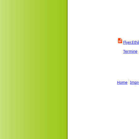
Flyer.Et
Termine
Home
Impr