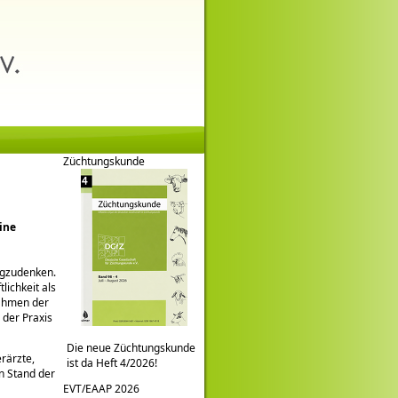
Züchtungskunde
ine
egzudenken.
lichkeit als
Rahmen der
 der Praxis
Die neue Züchtungskunde
rärzte,
ist da Heft 4/2026!
n Stand der
EVT/EAAP 2026