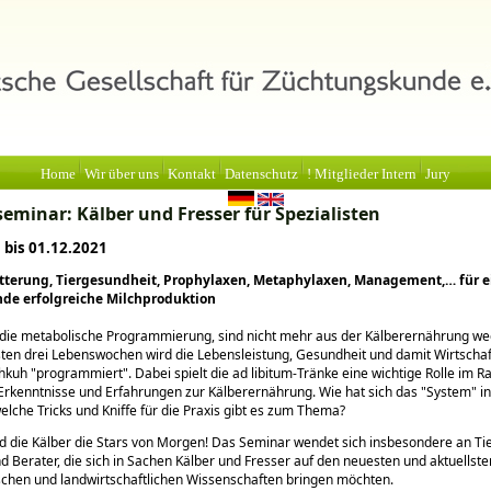
Home
Wir über uns
Kontakt
Datenschutz
! Mitglieder Intern
Jury
seminar: Kälber und Fresser für Spezialisten
 bis 01.12.2021
tterung, Tiergesundheit, Prophylaxen, Metaphylaxen, Management,… für e
de erfolgreiche Milchproduktion
e die metabolische Programmierung, sind nicht mehr aus der Kälberernährung w
sten drei Lebenswochen wird die Lebensleistung, Gesundheit und damit Wirtschaft
chkuh
programmiert
. Dabei spielt die ad libitum-Tränke eine wichtige Rolle im 
Erkenntnisse und Erfahrungen zur Kälberernährung. Wie hat sich das
System
in
elche Tricks und Kniffe für die Praxis gibt es zum Thema?
nd die Kälber die Stars von Morgen! Das Seminar wendet sich insbesondere an Tie
d Berater, die sich in Sachen Kälber und Fresser auf den neuesten und aktuellste
schen und landwirtschaftlichen Wissenschaften bringen möchten.