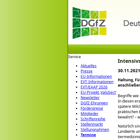
Service
Intensiv
Aktuelles
30.11.2021
Presse
EU-Informationen
Haltung, Fü
EVT-Informationen
anschließen
EVT/EAAP 2026
EU-Projekt ‚ValuSect‘
Begriffe wi
Newsletter
In diesen er
DGfZ-Ehrungen
spätere Mil
Förderpreise
praktischen 
Mitglieder
bewährt? – w
Schriftenreihe
Stellenmarkt
Natürlich si
Stellungnahmen
Landwirte un
Termine
tiermedizini