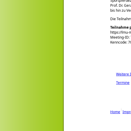
Sportpferdez
Prof. Dr. Ge
bis hin zu V
Die Teilnahm
Teilnahme 
https://lmu
Meeting-ID:
Kenncode: 7
Weitere 
Termine
Home
Impr