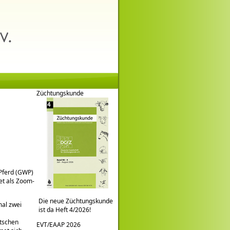
Züchtungskunde
 Pferd (GWP)
et als Zoom-
Die neue Züchtungskunde
al zwei
ist da Heft 4/2026!
utschen
EVT/EAAP 2026