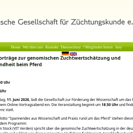
Home
Wir über uns
Kontakt
Datenschutz
! Mitglieder Intern
Jury
orträge zur genomischen Zuchtwertschätzung und
dheit beim Pferd
6
30 Uhr
 Uhr
tag,
11. Juni 2026
, lädt die Gesellschaft zur Förderung der Wissenschaft um das
nem Online-Vortragsabend ein. Die Veranstaltung beginnt um
18:30 Uhr
und find
nz statt.
Motto
Spannendes aus Wissenschaft und Praxis rund um das Pferd
stehen diesm
 dem Programm:
in Stock (VIT Verden) spricht über die genomische Zuchtwertschätzung in der de