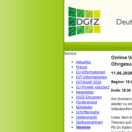
Service
Online V
Aktuelles
Ohrgesun
Presse
EU-Informationen
11.06.202
EVT-Informationen
Beginn: 18:
EVT/EAAP 2026
EU-Projekt ‚ValuSect‘
Ende: 18:30
Newsletter
DGfZ-Ehrungen
Am Donners
Förderpreise
wieder zu ei
Mitglieder
Videokonfere
Schriftenreihe
Stellenmarkt
Unter dem 
Stellungnahmen
Themen auf
Termine
PD Dr. Kathr