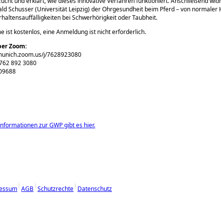
ucht und erklärt, wie dieses innovative Verfahren funktioniert. Anschließend wid
rald Schusser (Universität Leipzig) der Ohrgesundheit beim Pferd – von normaler 
erhaltensauffälligkeiten bei Schwerhörigkeit oder Taubheit.
e ist kostenlos, eine Anmeldung ist nicht erforderlich.
per Zoom:
-munich.zoom.us/j/7628923080
 762 892 3080
09688
Informationen zur GWP gibt es hier.
essum
AGB
Schutzrechte
Datenschutz