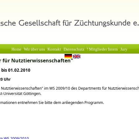
Home
Wir über uns
Kontakt
Datenschutz
! Mitglieder Intern
Jury
 für Nutztierwissenschaften"
 bis 01.02.2010
20 Uhr
 Nutztierwissenschaften
im WS 2009/10 des Departments für Nutztierwissensch
-Universität Göttingen.
rmationen entnehmen Sie bitte dem anliegenden Programm.
m WS 2009/2010