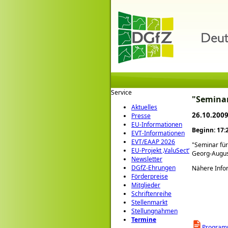
Service
"Seminar
Aktuelles
26.10.2009
Presse
EU-Informationen
Beginn: 17:
EVT-Informationen
EVT/EAAP 2026
Seminar für
EU-Projekt ‚ValuSect‘
Georg-August
Newsletter
DGfZ-Ehrungen
Nähere Info
Förderpreise
Mitglieder
Schriftenreihe
Stellenmarkt
Stellungnahmen
Termine
Program