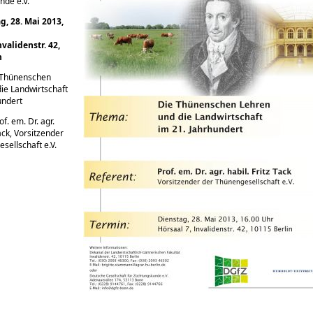
nde e.V.
g, 28. Mai 2013,
nvalidenstr. 42,
n
Thünenschen
ie Landwirtschaft
undert
f. em. Dr. agr.
Tack, Vorsitzender
sellschaft e.V.