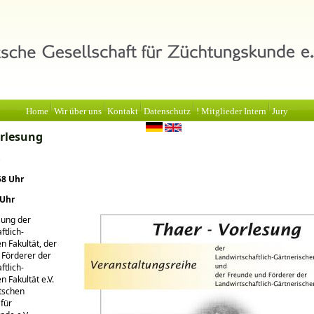
Home
Wir über uns
Kontakt
Datenschutz
! Mitglieder Intern
Jury
rlesung
3
58 Uhr
 Uhr
sung der
ftlich-
n Fakultät, der
 Förderer der
ftlich-
n Fakultät e.V.
tschen
 für