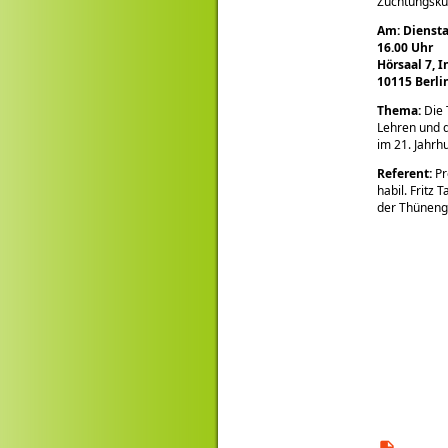
Züchtungsku
Am: Diensta
16.00 Uhr
Hörsaal 7, I
10115 Berli
Thema:
Die 
Lehren und d
im 21. Jahrh
Referent:
Pro
habil. Fritz 
der Thünenge