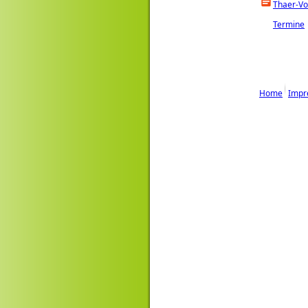
Thaer-Vo
Termine
Home
Impr