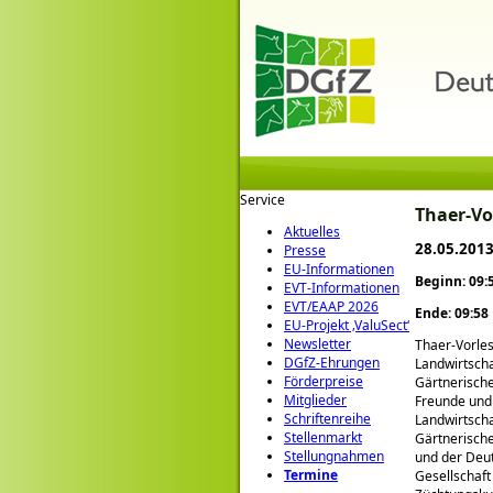
Service
Thaer-Vo
Aktuelles
28.05.201
Presse
EU-Informationen
Beginn: 09:
EVT-Informationen
EVT/EAAP 2026
Ende: 09:58
EU-Projekt ‚ValuSect‘
Newsletter
Thaer-Vorle
DGfZ-Ehrungen
Landwirtscha
Förderpreise
Gärtnerische
Mitglieder
Freunde und
Schriftenreihe
Landwirtscha
Stellenmarkt
Gärtnerische
Stellungnahmen
und der Deu
Termine
Gesellschaft