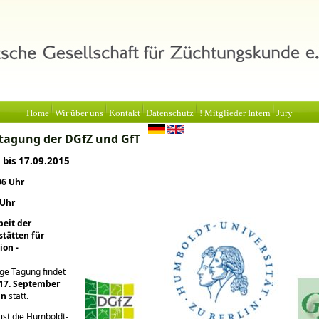
Home
Wir über uns
Kontakt
Datenschutz
! Mitglieder Intern
Jury
tagung der DGfZ und GfT
 bis 17.09.2015
06 Uhr
 Uhr
beit der
tätten für
ion -
ige Tagung findet
 17. September
in
statt.
 ist die Humboldt-