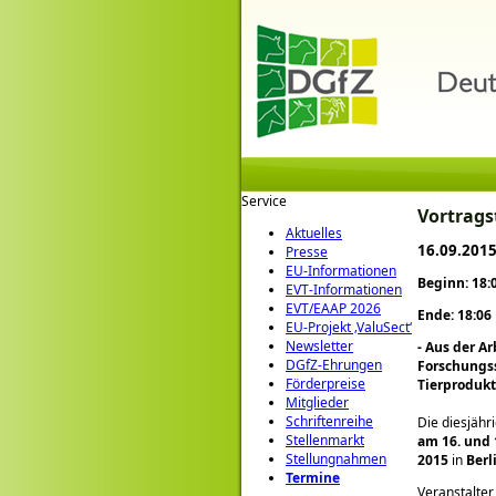
Service
Vortrags
Aktuelles
16.09.2015
Presse
EU-Informationen
Beginn: 18:
EVT-Informationen
EVT/EAAP 2026
Ende: 18:06
EU-Projekt ‚ValuSect‘
Newsletter
- Aus der Ar
DGfZ-Ehrungen
Forschungss
Förderpreise
Tierprodukt
Mitglieder
Schriftenreihe
Die diesjähr
Stellenmarkt
am 16. und
Stellungnahmen
2015
in
Berl
Termine
Veranstalter