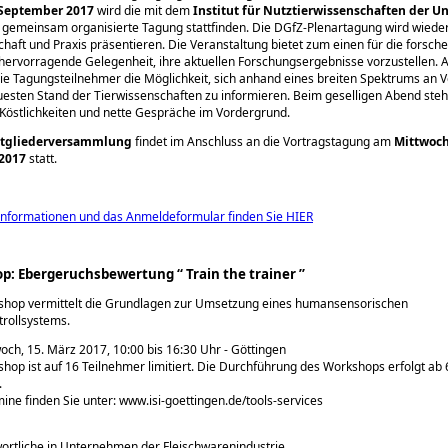
 September 2017
wird die mit dem
Institut für Nutztierwissenschaften der Un
gemeinsam organisierte Tagung stattfinden. Die DGfZ-Plenartagung wird wieder
haft und Praxis präsentieren. Die Veranstaltung bietet zum einen für die forsch
e hervorragende Gelegenheit, ihre aktuellen Forschungsergebnisse vorzustellen. 
die Tagungsteilnehmer die Möglichkeit, sich anhand eines breiten Spektrums an 
esten Stand der Tierwissenschaften zu informieren. Beim geselligen Abend ste
 Köstlichkeiten und nette Gespräche im Vordergrund.
tgliederversammlung
findet im Anschluss an die Vortragstagung am
Mittwoch
2017
statt.
Informationen und das Anmeldeformular finden Sie HIER
p: Ebergeruchsbewertung “ Train the trainer ”
shop vermittelt die Grundlagen zur Umsetzung eines humansensorischen
trollsystems.
och, 15. März 2017, 10:00 bis 16:30 Uhr - Göttingen
hop ist auf 16 Teilnehmer limitiert. Die Durchführung des Workshops erfolgt ab 
.
ine finden Sie unter: www.isi-goettingen.de/tools-services
ortliche in Unternehmen der Fleischwarenindustrie