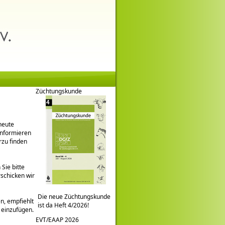
Züchtungskunde
heute
informieren
rzu finden
Sie bitte
rschicken wir
Die neue Züchtungskunde
en, empfiehlt
ist da Heft 4/2026!
r einzufügen.
EVT/EAAP 2026