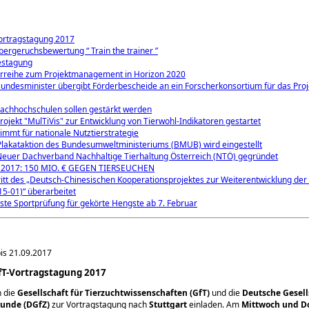
ortragstagung 2017
ergeruchsbewertung “ Train the trainer ”
estagung
reihe zum Projektmanagement in Horizon 2020
undesminister übergibt Förderbescheide an ein Forscherkonsortium für das Proj
Fachhochschulen sollen gestärkt werden
rojekt "MulTiVis" zur Entwicklung von Tierwohl-Indikatoren gestartet
immt für nationale Nutztierstrategie
Plakataktion des Bundesumweltministeriums (BMUB) wird eingestellt
 Neuer Dachverband Nachhaltige Tierhaltung Österreich (NTÖ) gegründet
2017: 150 MIO. € GEGEN TIERSEUCHEN
ritt des „Deutsch-Chinesischen Kooperationsprojektes zur Weiterentwicklung der 
5-01)“ überarbeitet
ste Sportprüfung für gekörte Hengste ab 7. Februar
is 21.09.2017
fT-Vortragstagung 2017
 die
Gesellschaft für Tierzuchtwissenschaften (GfT)
und die
Deutsche Gesell
unde (DGfZ)
zur Vortragstagung nach
Stuttgart
einladen. Am
Mittwoch und D