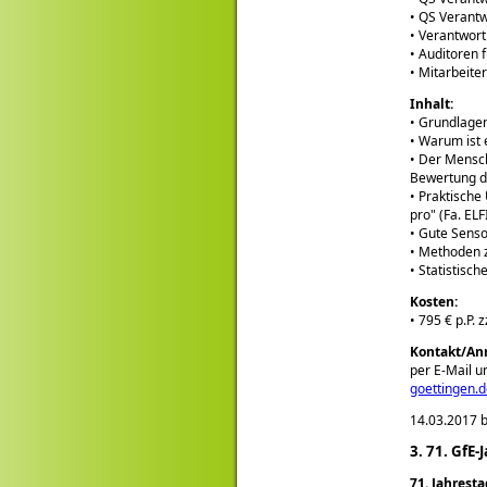
• QS Verantw
• Verantwor
• Auditoren 
• Mitarbeite
Inhalt:
• Grundlage
• Warum ist 
• Der Mensc
Bewertung d
• Praktische
pro
(Fa. ELF
• Gute Senso
• Methoden z
• Statistisc
Kosten:
• 795 € p.P. 
Kontakt/An
per E-Mail u
goettingen.
14.03.2017 b
3. 71. GfE
71. Jahrest