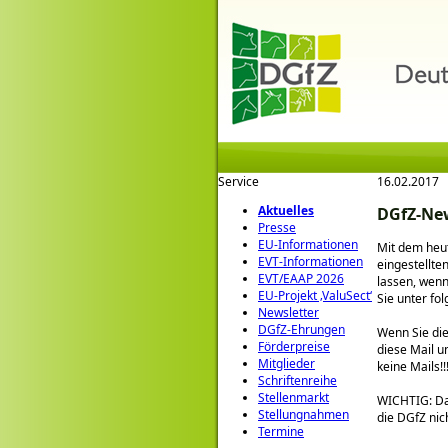
Service
16.02.2017
Aktuelles
DGfZ-New
Presse
EU-Informationen
Mit dem heut
EVT-Informationen
eingestellte
EVT/EAAP 2026
lassen, wenn
EU-Projekt ‚ValuSect‘
Sie unter fo
Newsletter
DGfZ-Ehrungen
Wenn Sie die
Förderpreise
diese Mail u
Mitglieder
keine Mails!!!
Schriftenreihe
Stellenmarkt
WICHTIG: Da 
Stellungnahmen
die DGfZ nic
Termine