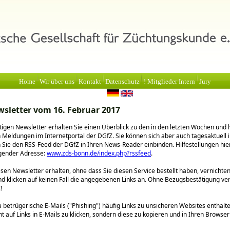
Home
Wir über uns
Kontakt
Datenschutz
! Mitglieder Intern
Jury
sletter vom 16. Februar 2017
igen Newsletter erhalten Sie einen Überblick zu den in den letzten Wochen und 
n Meldungen im Internetportal der DGfZ. Sie können sich aber auch tagesaktuell 
 Sie den RSS-Feed der DGfZ in Ihren News-Reader einbinden. Hilfestellungen hie
lgender Adresse:
www.zds-bonn.de/index.php?rssfeed
.
sen Newsletter erhalten, ohne dass Sie diesen Service bestellt haben, vernichten 
nd klicken auf keinen Fall die angegebenen Links an. Ohne Bezugsbestätigung ve
!
betrügerische E-Mails (
Phishing
) häufig Links zu unsicheren Websites enthalt
ht auf Links in E-Mails zu klicken, sondern diese zu kopieren und in Ihren Browse