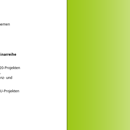
Themen
narreihe
20-Projekten
.
anz- und
EU-Projekten