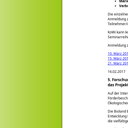
Marie
Verbu
Die einzeln
Anmeldung zu
Teilnehmer/i
KoWi kann le
Seminarreih
Anmeldung z
10. März 20
15. März 20
21. März 20
16.02.2017
5. Forschu
das Proje
Auf der Inte
Förderbesche
Ökologische
Die Bioland
Entwicklung 
die vielfält