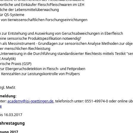
ortliche und Einkäufer Fleisch/Fleischwaren im LEH
tliche der Lebensmittelüberwachung
für QS-Systeme
r von tierwissenschaftlichen Forschungseinrichtungen
n zur Entstehung und Auswirkung von Geruchsabweichungen in Eberfleisch
eine sensorische Produktspezifikation notwendig?
h als Messinstrument - Grundlagen zur sensorischen Analyse Methoden zur obje
er menschlichen Riechleistung
 Unterweisung in die Durchführung standardisierter Riechtests mittels Testkit
se
I Analytik)
rische Praxis (GSP)
ur Ebergeruchsdetektion in Fleisch- und Fettproben
he Kennzahlen zur Leistungskontrolle von Prüfpers
zzgl. MwSt
meldung:
nter:
academy@isi-goettingen.de
, telefonisch unter: 0551-49974-0 oder online ü
de
is 16.03.2017
-Jahrestagung
agung 2017