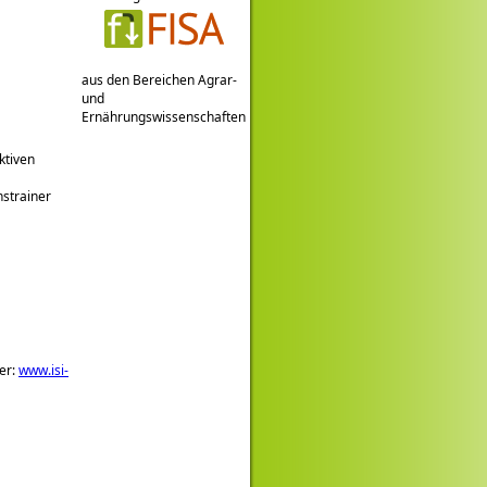
aus den Bereichen Agrar-
und
Ernährungswissenschaften
ktiven
nstrainer
ber:
www.isi-