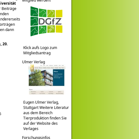
Mitglied werden!
iversität
 Beiträge
enden
Andererseits
Vorträgen
hen dann
, 20.
Klick aufs Logo zum
Mitgliedsantrag
Ulmer Verlag
Eugen Ulmer Verlag,
Stuttgart Weitere Literatur
aus dem Bereich
6
Tierproduktion finden Sie
auf der Website des
Verlages
Forschungsinfos