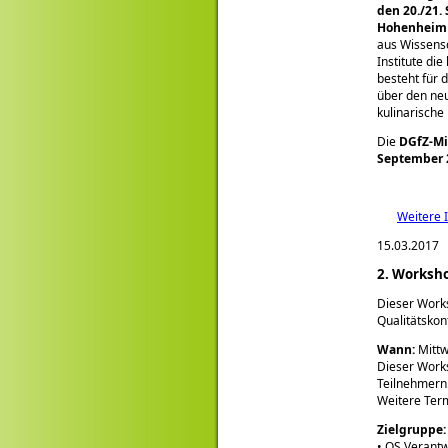
den 20./21.
Hohenheim
aus Wissensc
Institute di
besteht für 
über den neu
kulinarische
Die
DGfZ-Mi
September 
Weitere 
15.03.2017
2. Worksho
Dieser Work
Qualitätskon
Wann:
Mittw
Dieser Works
Teilnehmern
Weitere Term
Zielgruppe:
• QS Verantw