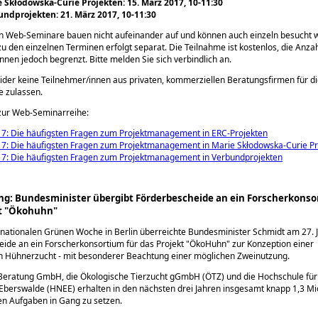
 Skłodowska-Curie Projekten: 15. März 2017, 10-11:30
ndprojekten: 21. März 2017, 10-11:30
en Web-Seminare bauen nicht aufeinander auf und können auch einzeln besucht 
 den einzelnen Terminen erfolgt separat. Die Teilnahme ist kostenlos, die Anza
nnen jedoch begrenzt. Bitte melden Sie sich verbindlich an.
ider keine Teilnehmer/innen aus privaten, kommerziellen Beratungsfirmen für d
e zulassen.
ur Web-Seminarreihe:
17: Die häufigsten Fragen zum Projektmanagement in ERC-Projekten
17: Die häufigsten Fragen zum Projektmanagement in Marie Skłodowska-Curie Pr
17: Die häufigsten Fragen zum Projektmanagement in Verbundprojekten
ng: Bundesminister übergibt Förderbescheide an ein Forscherkonso
kt "Ökohuhn"
rnationalen Grünen Woche in Berlin überreichte Bundesminister Schmidt am 27. 
ide an ein Forscherkonsortium für das Projekt
ÖkoHuhn
zur Konzeption einer
n Hühnerzucht - mit besonderer Beachtung einer möglichen Zweinutzung.
 Beratung GmbH, die Ökologische Tierzucht gGmbH (ÖTZ) und die Hochschule für
Eberswalde (HNEE) erhalten in den nächsten drei Jahren insgesamt knapp 1,3 Mi
igen Aufgaben in Gang zu setzen.