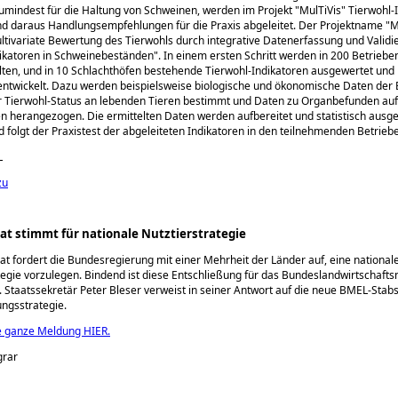
umindest für die Haltung von Schweinen, werden im Projekt
MulTiVis
Tierwohl-
nd daraus Handlungsempfehlungen für die Praxis abgeleitet. Der Projektname
M
ltivariate Bewertung des Tierwohls durch integrative Datenerfassung und Validi
dikatoren in Schweinebeständen
. In einem ersten Schritt werden in 200 Betrieben
ten, und in 10 Schlachthöfen bestehende Tierwohl-Indikatoren ausgewertet und
entwickelt. Dazu werden beispielsweise biologische und ökonomische Daten der 
er Tierwohl-Status an lebenden Tieren bestimmt und Daten zu Organbefunden au
n herangezogen. Die ermittelten Daten werden aufbereitet und statistisch ausge
 folgt der Praxistest der abgeleiteten Indikatoren in den teilnehmenden Betrieb
L
zu
at stimmt für nationale Nutztierstrategie
t fordert die Bundesregierung mit einer Mehrheit der Länder auf, eine national
tegie vorzulegen. Bindend ist diese Entschließung für das Bundeslandwirtschaft
. Staatssekretär Peter Bleser verweist in seiner Antwort auf die neue BMEL-Stabs
ungsstrategie.
e ganze Meldung HIER.
grar