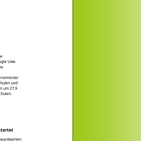
ne
sagte Uwe
ma
tersemester
chulen und
en um 27,9
chulen.
startet
 beantworten