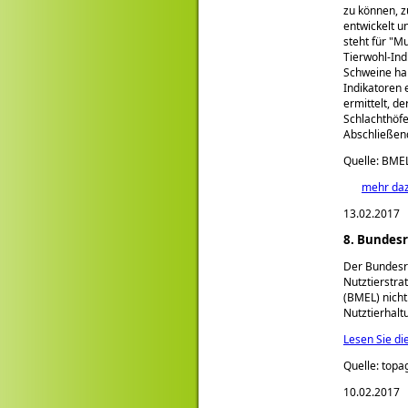
zu können, z
entwickelt u
steht für
Mu
Tierwohl-In
Schweine hal
Indikatoren 
ermittelt, d
Schlachthöfe
Abschließend
Quelle: BME
mehr da
13.02.2017
8. Bundesr
Der Bundesra
Nutztierstra
(BMEL) nicht
Nutztierhalt
Lesen Sie di
Quelle: topa
10.02.2017