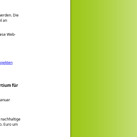
werden. Die
hl an
iese Web-
ojekten
rtium für
Januar
 nachhaltige
o. Euro um