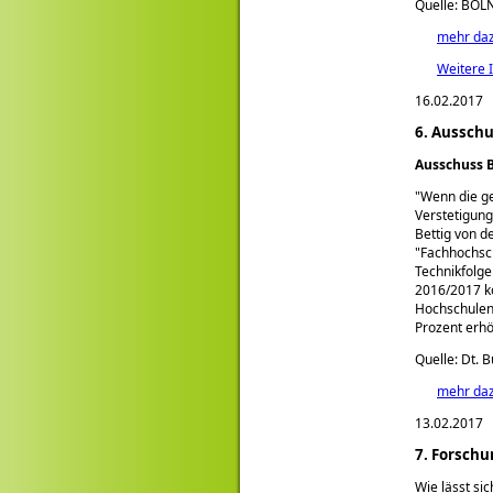
Quelle: BÖL
mehr da
Weitere 
16.02.2017
6. Ausschu
Ausschuss 
Wenn die ge
Verstetigung
Bettig von d
Fachhochsc
Technikfolge
2016/2017 ko
Hochschulen
Prozent erhö
Quelle: Dt. 
mehr da
13.02.2017
7. Forschu
Wie lässt si