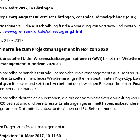
is 16. März 2017, in Göttingen
ung:
Georg-August-Universität Göttingen, Zentrales Hörsaalgebäude (ZHG)
rmationen z.B. die Ausschreibung für die Anmeldung von Vortrags- und Poster-
er:
www.gfe-frankfurt.de/jahrestagung.html
is 21.03.2017
minarreihe zum Projektmanagement in Horizon 2020
tionsstelle EU der Wissenschaftsorganisationen (KoWi)
bietet eine
Web-Semi
tmanagement in Horizon 2020
an
inarreihe behandelt zentrale Themen des Projektmanagements aus Horizon 20
 drei Einzelterminen. Jedes Web-Seminar greift einen bestimmten Projekttyp bzw
 gezielt heraus und setzt sich vertieft mit den jeweiligen Besonderheiten im Fin
gement auseinander.
narreihe richtet sich an Personen, die mit der administrativen Abwicklung von 
020 betraut sind und bereits erste Erfahrungen gesammelt haben, insbesondere
er/innen, Drittmittelsachbearbeiter/innen und EU-Referent/innen.
ten Fragen zum Projektmanagement in…
rojekten: 10. März 2017, 10-11:30