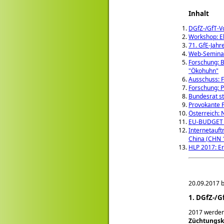
Inhalt
DGfZ-/GfT-V
Workshop: Eb
71. GfE-Jahr
Web-Seminar
Forschung: B
"Ökohuhn"
Ausschuss: 
Forschung: P
Bundesrat st
Provokante 
Österreich:
EU-BUDGET 
Internetauft
China (CHN 1
HLP 2017: Er
20.09.2017 b
1. DGfZ-/G
2017 werden
Züchtungsk