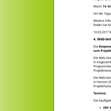
Wann:
14. b
Ort der Tag
Weitere Info
finden Sie hi
10.03.2017 b
4. Web-Se
Die
Koopera
zum Projek
Die Web-Sem
in insgesamt
Programmteil
Projektmana
Die Web-Semi
in Horizon 2
Projektmanag
Termine:
Die häufigs
ERC-P