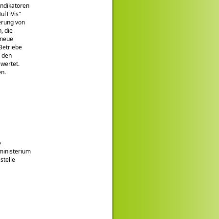
Indikatoren
ulTiVis
erung von
, die
 neue
Betriebe
f den
wertet.
en.
e
sministerium
stelle