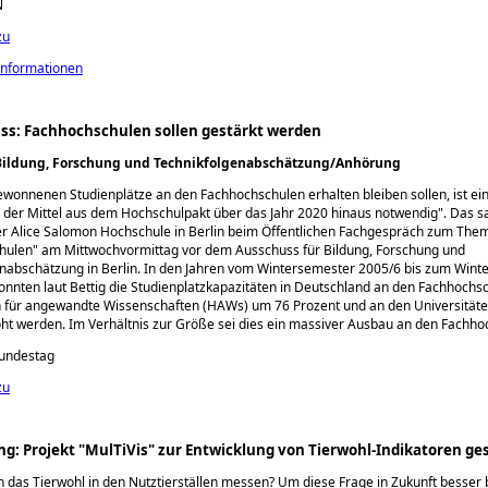
N
zu
Informationen
ss: Fachhochschulen sollen gestärkt werden
Bildung, Forschung und Technikfolgenabschätzung/Anhörung
wonnenen Studienplätze an den Fachhochschulen erhalten bleiben sollen, ist ei
 der Mittel aus dem Hochschulpakt über das Jahr 2020 hinaus notwendig
. Das 
er Alice Salomon Hochschule in Berlin beim Öffentlichen Fachgespräch zum The
hulen
am Mittwochvormittag vor dem Ausschuss für Bildung, Forschung und
nabschätzung in Berlin. In den Jahren vom Wintersemester 2005/6 bis zum Win
nnten laut Bettig die Studienplatzkapazitäten in Deutschland an den Fachhochs
 für angewandte Wissenschaften (HAWs) um 76 Prozent und an den Universität
ht werden. Im Verhältnis zur Größe sei dies ein massiver Ausbau an den Fachho
Bundestag
zu
ng: Projekt "MulTiVis" zur Entwicklung von Tierwohl-Indikatoren ge
ch das Tierwohl in den Nutztierställen messen? Um diese Frage in Zukunft besser