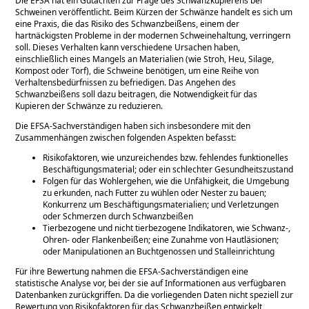
Die EFSA hat ein Gutachten zur Frage des Schwanzkupierens bei
Schweinen veröffentlicht. Beim Kürzen der Schwänze handelt es sich um
eine Praxis, die das Risiko des Schwanzbeißens, einem der
hartnäckigsten Probleme in der modernen Schweinehaltung, verringern
soll. Dieses Verhalten kann verschiedene Ursachen haben,
einschließlich eines Mangels an Materialien (wie Stroh, Heu, Silage,
Kompost oder Torf), die Schweine benötigen, um eine Reihe von
Verhaltensbedürfnissen zu befriedigen. Das Angehen des
Schwanzbeißens soll dazu beitragen, die Notwendigkeit für das
Kupieren der Schwänze zu reduzieren.
Die EFSA-Sachverständigen haben sich insbesondere mit den
Zusammenhängen zwischen folgenden Aspekten befasst:
Risikofaktoren, wie unzureichendes bzw. fehlendes funktionelles
Beschäftigungsmaterial; oder ein schlechter Gesundheitszustand
Folgen für das Wohlergehen, wie die Unfähigkeit, die Umgebung
zu erkunden, nach Futter zu wühlen oder Nester zu bauen;
Konkurrenz um Beschäftigungsmaterialien; und Verletzungen
oder Schmerzen durch Schwanzbeißen
Tierbezogene und nicht tierbezogene Indikatoren, wie Schwanz-,
Ohren- oder Flankenbeißen; eine Zunahme von Hautläsionen;
oder Manipulationen an Buchtgenossen und Stalleinrichtung
Für ihre Bewertung nahmen die EFSA-Sachverständigen eine
statistische Analyse vor, bei der sie auf Informationen aus verfügbaren
Datenbanken zurückgriffen. Da die vorliegenden Daten nicht speziell zur
Bewertung von Risikofaktoren für das Schwanzbeißen entwickelt