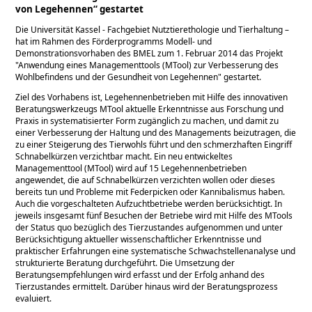
von Legehennen“ gestartet
Die Universität Kassel - Fachgebiet Nutztierethologie und Tierhaltung –
hat im Rahmen des Förderprogramms Modell- und
Demonstrationsvorhaben des BMEL zum 1. Februar 2014 das Projekt
Anwendung eines Managementtools (MTool) zur Verbesserung des
Wohlbefindens und der Gesundheit von Legehennen
gestartet.
Ziel des Vorhabens ist, Legehennenbetrieben mit Hilfe des innovativen
Beratungswerkzeugs MTool aktuelle Erkenntnisse aus Forschung und
Praxis in systematisierter Form zugänglich zu machen, und damit zu
einer Verbesserung der Haltung und des Managements beizutragen, die
zu einer Steigerung des Tierwohls führt und den schmerzhaften Eingriff
Schnabelkürzen verzichtbar macht. Ein neu entwickeltes
Managementtool (MTool) wird auf 15 Legehennenbetrieben
angewendet, die auf Schnabelkürzen verzichten wollen oder dieses
bereits tun und Probleme mit Federpicken oder Kannibalismus haben.
Auch die vorgeschalteten Aufzuchtbetriebe werden berücksichtigt. In
jeweils insgesamt fünf Besuchen der Betriebe wird mit Hilfe des MTools
der Status quo bezüglich des Tierzustandes aufgenommen und unter
Berücksichtigung aktueller wissenschaftlicher Erkenntnisse und
praktischer Erfahrungen eine systematische Schwachstellenanalyse und
strukturierte Beratung durchgeführt. Die Umsetzung der
Beratungsempfehlungen wird erfasst und der Erfolg anhand des
Tierzustandes ermittelt. Darüber hinaus wird der Beratungsprozess
evaluiert.