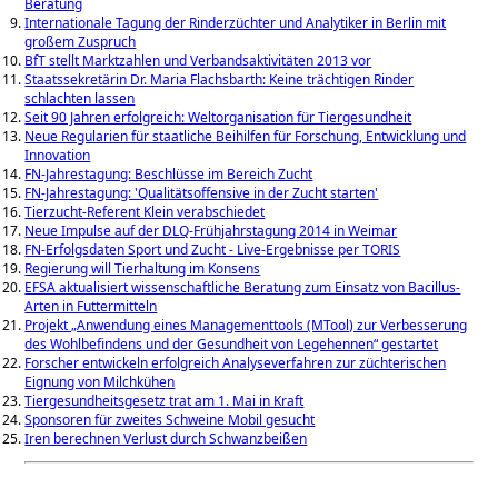
Beratung
Internationale Tagung der Rinderzüchter und Analytiker in Berlin mit
großem Zuspruch
BfT stellt Marktzahlen und Verbandsaktivitäten 2013 vor
Staatssekretärin Dr. Maria Flachsbarth: Keine trächtigen Rinder
schlachten lassen
Seit 90 Jahren erfolgreich: Weltorganisation für Tiergesundheit
Neue Regularien für staatliche Beihilfen für Forschung, Entwicklung und
Innovation
FN-Jahrestagung: Beschlüsse im Bereich Zucht
FN-Jahrestagung: 'Qualitätsoffensive in der Zucht starten'
Tierzucht-Referent Klein verabschiedet
Neue Impulse auf der DLQ-Frühjahrstagung 2014 in Weimar
FN-Erfolgsdaten Sport und Zucht - Live-Ergebnisse per TORIS
Regierung will Tierhaltung im Konsens
EFSA aktualisiert wissenschaftliche Beratung zum Einsatz von Bacillus-
Arten in Futtermitteln
Projekt „Anwendung eines Managementtools (MTool) zur Verbesserung
des Wohlbefindens und der Gesundheit von Legehennen“ gestartet
Forscher entwickeln erfolgreich Analyseverfahren zur züchterischen
Eignung von Milchkühen
Tiergesundheitsgesetz trat am 1. Mai in Kraft
Sponsoren für zweites Schweine Mobil gesucht
Iren berechnen Verlust durch Schwanzbeißen