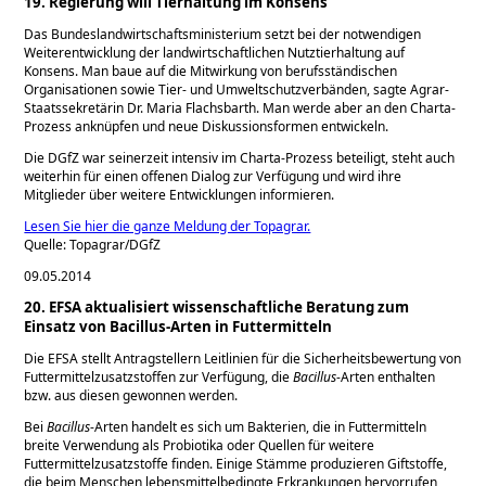
19. Regierung will Tierhaltung im Konsens
Das Bundeslandwirtschaftsministerium setzt bei der notwendigen
Weiterentwicklung der landwirtschaftlichen Nutztierhaltung auf
Konsens. Man baue auf die Mitwirkung von berufsständischen
Organisationen sowie Tier- und Umweltschutzverbänden, sagte Agrar-
Staatssekretärin Dr. Maria Flachsbarth. Man werde aber an den Charta-
Prozess anknüpfen und neue Diskussionsformen entwickeln.
Die DGfZ war seinerzeit intensiv im Charta-Prozess beteiligt, steht auch
weiterhin für einen offenen Dialog zur Verfügung und wird ihre
Mitglieder über weitere Entwicklungen informieren.
Lesen Sie hier die ganze Meldung der Topagrar.
Quelle: Topagrar/DGfZ
09.05.2014
20. EFSA aktualisiert wissenschaftliche Beratung zum
Einsatz von Bacillus-Arten in Futtermitteln
Die EFSA stellt Antragstellern Leitlinien für die Sicherheitsbewertung von
Futtermittelzusatzstoffen zur Verfügung, die
Bacillus
-Arten enthalten
bzw. aus diesen gewonnen werden.
Bei
Bacillus
-Arten handelt es sich um Bakterien, die in Futtermitteln
breite Verwendung als Probiotika oder Quellen für weitere
Futtermittelzusatzstoffe finden. Einige Stämme produzieren Giftstoffe,
die beim Menschen lebensmittelbedingte Erkrankungen hervorrufen