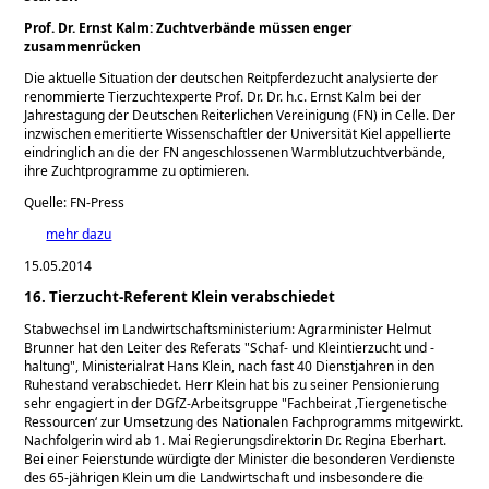
Prof. Dr. Ernst Kalm: Zuchtverbände müssen enger
zusammenrücken
Die aktuelle Situation der deutschen Reitpferdezucht analysierte der
renommierte Tierzuchtexperte Prof. Dr. Dr. h.c. Ernst Kalm bei der
Jahrestagung der Deutschen Reiterlichen Vereinigung (FN) in Celle. Der
inzwischen emeritierte Wissenschaftler der Universität Kiel appellierte
eindringlich an die der FN angeschlossenen Warmblutzuchtverbände,
ihre Zuchtprogramme zu optimieren.
Quelle: FN-Press
mehr dazu
15.05.2014
16. Tierzucht-Referent Klein verabschiedet
Stabwechsel im Landwirtschaftsministerium: Agrarminister Helmut
Brunner hat den Leiter des Referats
Schaf- und Kleintierzucht und -
haltung
, Ministerialrat Hans Klein, nach fast 40 Dienstjahren in den
Ruhestand verabschiedet. Herr Klein hat bis zu seiner Pensionierung
sehr engagiert in der DGfZ-Arbeitsgruppe
Fachbeirat ‚Tiergenetische
Ressourcen‘ zur Umsetzung des Nationalen Fachprogramms mitgewirkt.
Nachfolgerin wird ab 1. Mai Regierungsdirektorin Dr. Regina Eberhart.
Bei einer Feierstunde würdigte der Minister die besonderen Verdienste
des 65-jährigen Klein um die Landwirtschaft und insbesondere die