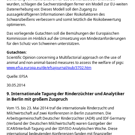
wurden, schlagen die Sachverständigen ferner ein Modell zur EU-weiten
Datenerhebung vor. Dieses Modell soll den Zugang zu
aussagekräftigeren Informationen über Risikofaktoren des
Schwanzbeißens verbessern und somit letztlich die Risikobewertung
optimieren.
Das vorliegende Gutachten soll die Bemühungen der Europäischen
Kommission im Hinblick auf die Umsetzung von Mindestanforderungen
für den Schutz von Schweinen unterstützen.
Gutachten:
Scientific Opinion concerning a Multifactorial approach on the use of
animal and non-animal-based measures to assess the welfare of pigs:
www.efsa.europa.eu/de/efsajournal/pub/3702.htm
Quelle: EFSA
30.05.2014
9. Internationale Tagung der Rinderzüchter und Analytiker
in Berlin mit großem Zuspruch
Vom 15. bis 23. Mai 2014 traf die internationale Rinderzucht und
Milchwirtschaft auf zwei Konferenzen in Berlin zusammen. Die
Arbeitsgemeinschaft Deutscher Rinderzüchter (ADR) und IDF Germany
(Verband der Deutschen Milchwirtschaft) waren Gastgeber der
ICAR/Interbull-Tagung und der IDF/ISO Analytischen Woche. Diese
international bedeutenden Konferenzen fanden mit finanzieller