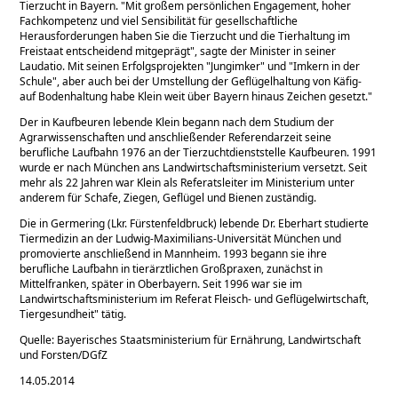
Tierzucht in Bayern.
Mit großem persönlichen Engagement, hoher
Fachkompetenz und viel Sensibilität für gesellschaftliche
Herausforderungen haben Sie die Tierzucht und die Tierhaltung im
Freistaat entscheidend mitgeprägt
, sagte der Minister in seiner
Laudatio. Mit seinen Erfolgsprojekten
Jungimker
und
Imkern in der
Schule
, aber auch bei der Umstellung der Geflügelhaltung von Käfig-
auf Bodenhaltung habe Klein weit über Bayern hinaus Zeichen gesetzt.
Der in Kaufbeuren lebende Klein begann nach dem Studium der
Agrarwissenschaften und anschließender Referendarzeit seine
berufliche Laufbahn 1976 an der Tierzuchtdienststelle Kaufbeuren. 1991
wurde er nach München ans Landwirtschaftsministerium versetzt. Seit
mehr als 22 Jahren war Klein als Referatsleiter im Ministerium unter
anderem für Schafe, Ziegen, Geflügel und Bienen zuständig.
Die in Germering (Lkr. Fürstenfeldbruck) lebende Dr. Eberhart studierte
Tiermedizin an der Ludwig-Maximilians-Universität München und
promovierte anschließend in Mannheim. 1993 begann sie ihre
berufliche Laufbahn in tierärztlichen Großpraxen, zunächst in
Mittelfranken, später in Oberbayern. Seit 1996 war sie im
Landwirtschaftsministerium im Referat Fleisch- und Geflügelwirtschaft,
Tiergesundheit" tätig.
Quelle: Bayerisches Staatsministerium für Ernährung, Landwirtschaft
und Forsten/DGfZ
14.05.2014