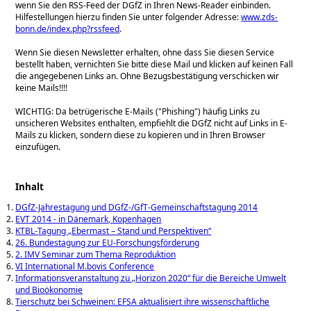
wenn Sie den RSS-Feed der DGfZ in Ihren News-Reader einbinden.
Hilfestellungen hierzu finden Sie unter folgender Adresse:
www.zds-
bonn.de/index.php?rssfeed
.
Wenn Sie diesen Newsletter erhalten, ohne dass Sie diesen Service
bestellt haben, vernichten Sie bitte diese Mail und klicken auf keinen Fall
die angegebenen Links an. Ohne Bezugsbestätigung verschicken wir
keine Mails!!!!
WICHTIG: Da betrügerische E-Mails (
Phishing
) häufig Links zu
unsicheren Websites enthalten, empfiehlt die DGfZ nicht auf Links in E-
Mails zu klicken, sondern diese zu kopieren und in Ihren Browser
einzufügen.
Inhalt
DGfZ-Jahrestagung und DGfZ-/GfT-Gemeinschaftstagung 2014
EVT 2014 - in Dänemark, Kopenhagen
KTBL-Tagung „Ebermast – Stand und Perspektiven“
26. Bundestagung zur EU-Forschungsförderung
2. IMV Seminar zum Thema Reproduktion
VI International M.bovis Conference
Informationsveranstaltung zu „Horizon 2020“ für die Bereiche Umwelt
und Bioökonomie
Tierschutz bei Schweinen: EFSA aktualisiert ihre wissenschaftliche