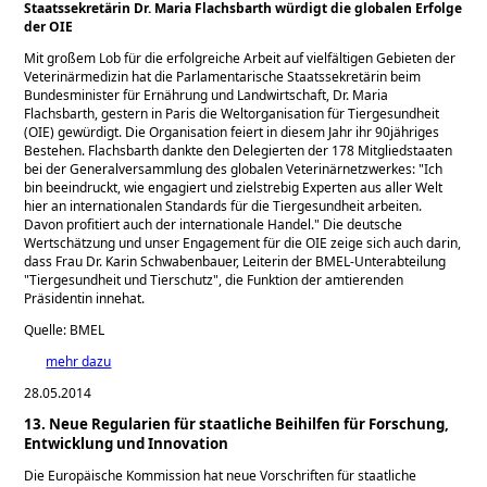
Staatssekretärin Dr. Maria Flachsbarth würdigt die globalen Erfolge
der OIE
Mit großem Lob für die erfolgreiche Arbeit auf vielfältigen Gebieten der
Veterinärmedizin hat die Parlamentarische Staatssekretärin beim
Bundesminister für Ernährung und Landwirtschaft, Dr. Maria
Flachsbarth, gestern in Paris die Weltorganisation für Tiergesundheit
(OIE) gewürdigt. Die Organisation feiert in diesem Jahr ihr 90jähriges
Bestehen. Flachsbarth dankte den Delegierten der 178 Mitgliedstaaten
bei der Generalversammlung des globalen Veterinärnetzwerkes:
Ich
bin beeindruckt, wie engagiert und zielstrebig Experten aus aller Welt
hier an internationalen Standards für die Tiergesundheit arbeiten.
Davon profitiert auch der internationale Handel.
Die deutsche
Wertschätzung und unser Engagement für die OIE zeige sich auch darin,
dass Frau Dr. Karin Schwabenbauer, Leiterin der BMEL-Unterabteilung
Tiergesundheit und Tierschutz
, die Funktion der amtierenden
Präsidentin innehat.
Quelle: BMEL
mehr dazu
28.05.2014
13. Neue Regularien für staatliche Beihilfen für Forschung,
Entwicklung und Innovation
Die Europäische Kommission hat neue Vorschriften für staatliche