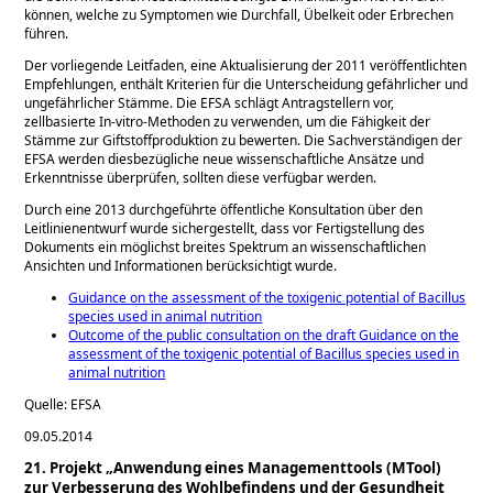
können, welche zu Symptomen wie Durchfall, Übelkeit oder Erbrechen
führen.
Der vorliegende Leitfaden, eine Aktualisierung der 2011 veröffentlichten
Empfehlungen, enthält Kriterien für die Unterscheidung gefährlicher und
ungefährlicher Stämme. Die EFSA schlägt Antragstellern vor,
zellbasierte In-vitro-Methoden zu verwenden, um die Fähigkeit der
Stämme zur Giftstoffproduktion zu bewerten. Die Sachverständigen der
EFSA werden diesbezügliche neue wissenschaftliche Ansätze und
Erkenntnisse überprüfen, sollten diese verfügbar werden.
Durch eine 2013 durchgeführte öffentliche Konsultation über den
Leitlinienentwurf wurde sichergestellt, dass vor Fertigstellung des
Dokuments ein möglichst breites Spektrum an wissenschaftlichen
Ansichten und Informationen berücksichtigt wurde.
Guidance on the assessment of the toxigenic potential of Bacillus
species used in animal nutrition
Outcome of the public consultation on the draft Guidance on the
assessment of the toxigenic potential of Bacillus species used in
animal nutrition
Quelle: EFSA
09.05.2014
21. Projekt „Anwendung eines Managementtools (MTool)
zur Verbesserung des Wohlbefindens und der Gesundheit