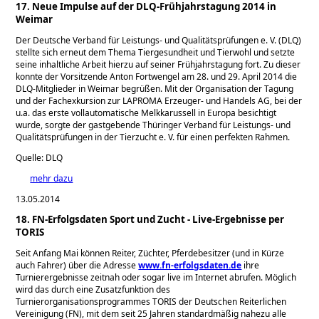
17. Neue Impulse auf der DLQ-Frühjahrstagung 2014 in
Weimar
Der Deutsche Verband für Leistungs- und Qualitätsprüfungen e. V. (DLQ)
stellte sich erneut dem Thema Tiergesundheit und Tierwohl und setzte
seine inhaltliche Arbeit hierzu auf seiner Frühjahrstagung fort. Zu dieser
konnte der Vorsitzende Anton Fortwengel am 28. und 29. April 2014 die
DLQ-Mitglieder in Weimar begrüßen. Mit der Organisation der Tagung
und der Fachexkursion zur LAPROMA Erzeuger- und Handels AG, bei der
u.a. das erste vollautomatische Melkkarussell in Europa besichtigt
wurde, sorgte der gastgebende Thüringer Verband für Leistungs- und
Qualitätsprüfungen in der Tierzucht e. V. für einen perfekten Rahmen.
Quelle: DLQ
mehr dazu
13.05.2014
18. FN-Erfolgsdaten Sport und Zucht - Live-Ergebnisse per
TORIS
Seit Anfang Mai können Reiter, Züchter, Pferdebesitzer (und in Kürze
auch Fahrer) über die Adresse
www.fn-erfolgsdaten.de
ihre
Turnierergebnisse zeitnah oder sogar live im Internet abrufen. Möglich
wird das durch eine Zusatzfunktion des
Turnierorganisationsprogrammes TORIS der Deutschen Reiterlichen
Vereinigung (FN), mit dem seit 25 Jahren standardmäßig nahezu alle