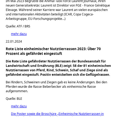
Im Mai 2023 begrüßte die Animal Task Force Laurent Journaux, ihren
neuen Generalsekretär. Laurent ist Direktor von FGE - France Génétique
Elevage. Während seiner Karriere war Laurent an vielen europäischen
und internationalen Aktivitäten beteiligt (ICAR, Copa Cogeca-
Arbeitsgruppe, EU-Forschungsprojekte…)
Quelle: ATF / BRS
mehr dazu
22.01.2024
Rote Liste einheimischer Nutztierrassen 2023: Über 70
Prozent als gefährdet eingestuft
Die Rote Liste gefährdeter Nutztierrassen der Bundesanstalt für
Landwirtschaft und Ernährung (BLE) zeigt: 58 der 81 einheimischen
Nutztierrassen von Pferd, Rind, Schwein, Schaf und Ziege sind als
gefährdet eingestuft. Positiv entwickelten sich die Geflügelrassen.
Bei Rindern, Schweinen und Ziegen gab es keine Änderungen. Bei den
Pferden wurde die Rasse Beberbecker als einheimische Rasse
aufgenommen.
Quelle: BLE
mehr dazu
Die Poster sowie die Broschüre „Einheimische Nutztierrassen in