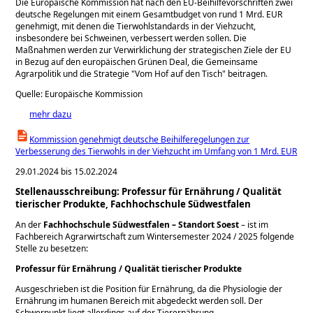
Die Europäische Kommission hat nach den EU-Beihilfevorschriften zwei
deutsche Regelungen mit einem Gesamtbudget von rund 1 Mrd. EUR
genehmigt, mit denen die Tierwohlstandards in der Viehzucht,
insbesondere bei Schweinen, verbessert werden sollen. Die
Maßnahmen werden zur Verwirklichung der strategischen Ziele der EU
in Bezug auf den europäischen Grünen Deal, die Gemeinsame
Agrarpolitik und die Strategie
Vom Hof auf den Tisch
beitragen.
Quelle: Europäische Kommission
mehr dazu
Kommission genehmigt deutsche Beihilferegelungen zur
Verbesserung des Tierwohls in der Viehzucht im Umfang von 1 Mrd. EUR
29.01.2024 bis 15.02.2024
Stellenausschreibung: Professur für Ernährung / Qualität
tierischer Produkte, Fachhochschule Südwestfalen
An der
Fachhochschule Südwestfalen – Standort Soest
– ist im
Fachbereich Agrarwirtschaft zum Wintersemester 2024 / 2025 folgende
Stelle zu besetzen:
Professur für Ernährung / Qualität tierischer Produkte
Ausgeschrieben ist die Position für Ernährung, da die Physiologie der
Ernährung im humanen Bereich mit abgedeckt werden soll. Der
Schwerpunkt liegt allerdings auf der Tierernährung.