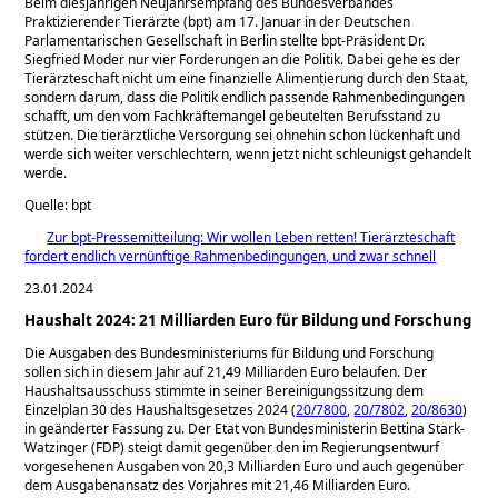
Beim diesjährigen Neujahrsempfang des Bundesverbandes
Praktizierender Tierärzte (bpt) am 17. Januar in der Deutschen
Parlamentarischen Gesellschaft in Berlin stellte bpt-Präsident Dr.
Siegfried Moder nur vier Forderungen an die Politik. Dabei gehe es der
Tierärzteschaft nicht um eine finanzielle Alimentierung durch den Staat,
sondern darum, dass die Politik endlich passende Rahmenbedingungen
schafft, um den vom Fachkräftemangel gebeutelten Berufsstand zu
stützen. Die tierärztliche Versorgung sei ohnehin schon lückenhaft und
werde sich weiter verschlechtern, wenn jetzt nicht schleunigst gehandelt
werde.
Quelle: bpt
Zur bpt-Pressemitteilung: Wir wollen Leben retten! Tierärzteschaft
fordert endlich vernünftige Rahmenbedingungen, und zwar schnell
23.01.2024
Haushalt 2024: 21 Milliarden Euro für Bildung und Forschung
Die Ausgaben des Bundesministeriums für Bildung und Forschung
sollen sich in diesem Jahr auf 21,49 Milliarden Euro belaufen. Der
Haushaltsausschuss stimmte in seiner Bereinigungssitzung dem
Einzelplan 30 des Haushaltsgesetzes 2024 (
20/7800
,
20/7802
,
20/8630
)
in geänderter Fassung zu. Der Etat von Bundesministerin Bettina Stark-
Watzinger (FDP) steigt damit gegenüber den im Regierungsentwurf
vorgesehenen Ausgaben von 20,3 Milliarden Euro und auch gegenüber
dem Ausgabenansatz des Vorjahres mit 21,46 Milliarden Euro.