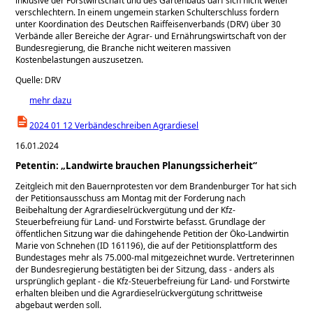
inklusive der Forstwirtschaft und des Gartenbaus darf sich nicht weiter
verschlechtern. In einem ungemein starken Schulterschluss fordern
unter Koordination des Deutschen Raiffeisenverbands (DRV) über 30
Verbände aller Bereiche der Agrar- und Ernährungswirtschaft von der
Bundesregierung, die Branche nicht weiteren massiven
Kostenbelastungen auszusetzen.
Quelle: DRV
mehr dazu
2024 01 12 Verbändeschreiben Agrardiesel
16.01.2024
Petentin: „Landwirte brauchen Planungssicherheit“
Zeitgleich mit den Bauernprotesten vor dem Brandenburger Tor hat sich
der Petitionsausschuss am Montag mit der Forderung nach
Beibehaltung der Agrardieselrückvergütung und der Kfz-
Steuerbefreiung für Land- und Forstwirte befasst. Grundlage der
öffentlichen Sitzung war die dahingehende Petition der Öko-Landwirtin
Marie von Schnehen (ID 161196), die auf der Petitionsplattform des
Bundestages mehr als 75.000-mal mitgezeichnet wurde. Vertreterinnen
der Bundesregierung bestätigten bei der Sitzung, dass - anders als
ursprünglich geplant - die Kfz-Steuerbefreiung für Land- und Forstwirte
erhalten bleiben und die Agrardieselrückvergütung schrittweise
abgebaut werden soll.