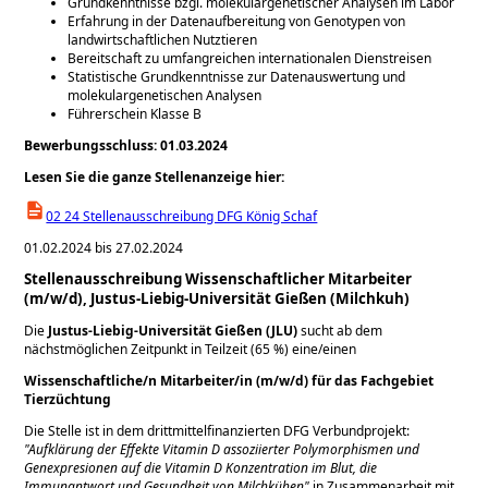
Grundkenntnisse bzgl. molekulargenetischer Analysen im Labor
Erfahrung in der Datenaufbereitung von Genotypen von
landwirtschaftlichen Nutztieren
Bereitschaft zu umfangreichen internationalen Dienstreisen
Statistische Grundkenntnisse zur Datenauswertung und
molekulargenetischen Analysen
Führerschein Klasse B
Bewerbungsschluss: 01.03.2024
Lesen Sie die ganze Stellenanzeige hier:
02 24 Stellenausschreibung DFG König Schaf
01.02.2024 bis 27.02.2024
Stellenausschreibung Wissenschaftlicher Mitarbeiter
(m/w/d), Justus-Liebig-Universität Gießen (Milchkuh)
Die
Justus-Liebig-Universität Gießen (JLU)
sucht ab dem
nächstmöglichen Zeitpunkt in Teilzeit (65 %) eine/einen
Wissenschaftliche/n Mitarbeiter/in (m/w/d) für das Fachgebiet
Tierzüchtung
Die Stelle ist in dem drittmittelfinanzierten DFG Verbundprojekt:
Aufklärung der Effekte Vitamin D assoziierter Polymorphismen und
Genexpresionen auf die Vitamin D Konzentration im Blut, die
Immunantwort und Gesundheit von Milchkühen
in Zusammenarbeit mit