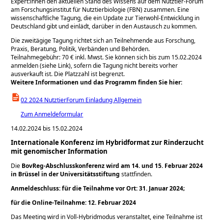
Expert:innen den aktuellen Stand des Wissens auf dem Nutztier-Forum
am Forschungsinstitut für Nutztierbiologie (FBN) zusammen. Eine
wissenschaftliche Tagung, die ein Update zur Tierwohl-Entwicklung in
Deutschland gibt und einlädt, darüber in den Austausch zu kommen.
Die zweitägige Tagung richtet sich an Teilnehmende aus Forschung,
Praxis, Beratung, Politik, Verbänden und Behörden.
Teilnahmegebühr: 70 € inkl. Mwst. Sie können sich bis zum 15.02.2024
anmelden (siehe Link), sofern die Tagung nicht bereits vorher
ausverkauft ist. Die Platzzahl ist begrenzt.
Weitere Informationen und das Programm finden Sie hier:
02 2024 NutztierForum Einladung Allgemein
Zum Anmeldeformular
14.02.2024 bis 15.02.2024
Internationale Konferenz im Hybridformat zur Rinderzucht
mit genomischer Information
Die
BovReg-Abschlusskonferenz wird am 14. und 15. Februar 2024
in Brüssel in der Universitätsstiftung
stattfinden.
Anmeldeschluss: für die Teilnahme vor Ort: 31. Januar 2024;
für die Online-Teilnahme: 12. Februar 2024
Das Meeting wird in Voll-Hybridmodus veranstaltet, eine Teilnahme ist