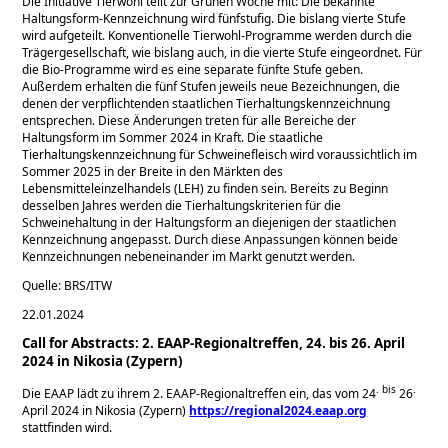
Die Initiative Tierwohl teilt zur Grünen Woche mit: Die bekannte
Haltungsform-Kennzeichnung wird fünfstufig. Die bislang vierte Stufe
wird aufgeteilt. Konventionelle Tierwohl-Programme werden durch die
Trägergesellschaft, wie bislang auch, in die vierte Stufe eingeordnet. Für
die Bio-Programme wird es eine separate fünfte Stufe geben.
Außerdem erhalten die fünf Stufen jeweils neue Bezeichnungen, die
denen der verpflichtenden staatlichen Tierhaltungskennzeichnung
entsprechen. Diese Änderungen treten für alle Bereiche der
Haltungsform im Sommer 2024 in Kraft. Die staatliche
Tierhaltungskennzeichnung für Schweinefleisch wird voraussichtlich im
Sommer 2025 in der Breite in den Märkten des
Lebensmitteleinzelhandels (LEH) zu finden sein. Bereits zu Beginn
desselben Jahres werden die Tierhaltungskriterien für die
Schweinehaltung in der Haltungsform an diejenigen der staatlichen
Kennzeichnung angepasst. Durch diese Anpassungen können beide
Kennzeichnungen nebeneinander im Markt genutzt werden.
Quelle: BRS/ITW
22.01.2024
Call for Abstracts: 2. EAAP-Regionaltreffen, 24. bis 26. April
2024 in Nikosia (Zypern)
. bis
.
Die EAAP lädt zu ihrem 2. EAAP-Regionaltreffen ein, das vom 24
26
April 2024 in Nikosia (Zypern)
https://regional2024.eaap.org
stattfinden wird.