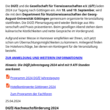
Die
DGfZ
und die
Gesellschaft für Tierwissenschaften e.V. (GfT)
laden
2024 zur Tagung nach Göttingen ein. Am
18. und 19. September
, wird
die mit dem
Department für Nutztierwissenschaften der Georg-
August-Universität Göttingen
ge­meinsam orga­nisierte Veranstaltung
statt­finden. Die DGfZ-Plenartagung wird wieder Beiträge aus Wis­
senschaft und Praxis prä­sentieren. Beim geselligen Abend stehen dann
ku­linarische Köstlichkei­ten und nette Gesprä­che im Vordergrund.
Aufgrund einer Messe in Hannover empfehlen wir Ihnen, sich jetzt
schon um Übernachtungsmöglichkeiten zu kümmern. Anliegend finden
Sie Hotelvorschläge, bei denen ein Kontingent für die Veranstaltung
besteht.
ZUR ANMELDUNG UND WEITEREN INFORMATIONEN
Hinweis: Die DGfZ-Jahrestagung 2024 wird mit 9 ATF-Stunden
anerkannt.
Programm 2024 DGfZ Jahrestagung
Hotelkontingente Göttingen 2024
Zum Programm der Fachforen
25.04.2024
DGfZ-Nachwuchsförderung 2024