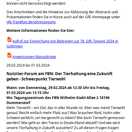
können nicht berücksichtigt werden!
Das Anschreiben und die Hinweise zur Abfassung der Abstracts und
Präsentationen finden Sie in Kürze auch auf der GfE-Homepage unter
gfe-frankfurt.de/jahrestagung
.
Weitere Informationen finden Sie hier:
Aufruf zur Einreichung von Beiträgen zur 78. GfE-Tagung 2024 in
Göttingen
Anweisungen Manuskripte
29.02.2024 bis 01.03.2024
Nutztier-Forum am FBN: Der Tierhaltung eine Zukunft
geben - Schwerpunkt Tierwohl
Wann: von Donnerstag, 29.02.2024 ab 12.30 Uhr bis Freitag,
01.03.2024 um 13.15 Uhr
Wo: Tagungszentrum des FBN Wilhelm-Stahl-Allee 2 18196
Dummerstorf
Mehr Tierwohl – ein Ziel, das in aller Munde ist. Aber was meint Tierwohl
genau? Reicht einfach mehr Platz aus? Was brauchen Rind, Huhn oder
Schwein wirklich, um tiergerecht zu leben? Wie kann Tierwohl gemessen
werden? Wie geht es den Tieren in Deutschland aktuell? Und wie wird
unsere Tierhaltung in Zukunft aussehen? Zu all diesen Fragen tragen