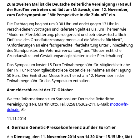
Zum zweiten Mal ist die Deutsche Reiterliche Vereinigung (FN) auf
der EuroTier vertreten und lädt am Mittwoch, dem 12. November,
zum Fachsymposium
Mit Perspektive in die Zukunft
ein.
Die Fachtagung beginnt um 9.30 Uhr und endet gegen 13 Uhr. In
verschiedenen Vorträgen und Referaten geht es u.a. um Themen wie
Moderne Pferdefütterung: pferdegerecht und betriebswirtschaftlich -
Einflüsse des Grundfuttermanagements auf die Wirtschaftlichkeit
,
Anforderungen an eine fachgerechte Pferdehaltung unter Einbeziehung
des Standpunktes der Veterinärverwaltung
und
Steuerrechtliche
Grundansätze und Gestaltungsmöglichkeiten in der Pferdehaltung
.
Das Symposium kostet 15 Euro Teilnahmegebühr für Mitgliedsbetriebe
der FN. Für Nicht-Mitgliedsbetriebe kostet die Teilnahme an der Tagung
50 Euro. Der Eintritt zur Messe EuroTier ist am 12. November in der
Teilnahmegebühr für das Symposium enthalten.
Anmeldeschluss ist der 27. Oktober.
Weitere Informationen zum Symposium: Deutsche Reiterliche
Vereinigung (FN), Martin Otto, Tel. 02581/6362-211, E-Mail:
motto@fn-
dokr.de
.
Bo
11.11.2014
4. German Genetic-Pressekonferenz auf der EuroTier
Am
Dienstag, den 11. November 2014 von 14.30 Uhr - 15.15 Uhr, lädt