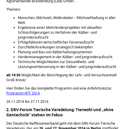
Agrarverbände Brandenburg (LAB) GmbH.
Themen:
Menschen, Milchvieh, Melkroboter – Milchviehhaltung in aller
Welt
Ergebnisse eines Mehrländerprojektes mit aktuellen
Schlussfolgerungen zu Verfahren der Kälber- und
Jungrinderaufzucht
Erfolgsfaktoren wirtschaftlicher Färsenaufzucht
Durchfallerkrankungen strategisch bekämpfen
Planung und Bau von Kälberhaltungssystemen
Herdenmanagement in der Kälber- und Jungrinderaufzucht
Technische Möglichkeiten zur Gesundheits- und
Leistungsverbesserung in der Kälber- und Jungrinderaufzucht
ab 14:30
Möglichkeit der Besichtigung der Lehr- und Versuchsanstalt
Groß Kreutz
Hier finden Sie das komplette Programm und eine Anfahrtsskizze:
Programm NTF 2014
26.11.2014 bis 27.11.2014
2. DRV-Forum Tierische Veredelung: Tierwohl und „ohne
Gentechnik“ stehen im Fokus
Der Deutsche Raiffeisenverband geht mit dem DRV-Forum Tierische
Veredelung, das am
26. und 27. November 2014 in Berlin
stattfindet,