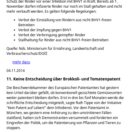
Schutz der Rinder vor einer Infektion mit BHV1 in Kraft. Bereits ab 1.
November dürfen infizierte Rinder nur noch im Stall gehalten und nicht
mehr verkauft werden. Es gelten folgende Regelungen:
Verbot der Einstallung von Rindern aus nicht BHV1-freien
Betrieben
Verbot der Impfung gegen BHV1
Verbot der Verbringung geimpfter Rinder
Stallhaltung für Rinder aus nicht BHV1-freien Betrieben
Quelle: Nds. Ministerium für Ernährung, Landwirtschaft und
Verbraucherschutz/DGfZ
mehr dazu
04.11.2014
11. Keine Entscheidung über Brokkoli- und Tomatenpatent
Die Beschwerdekammer des Europäischen Patentamtes hat gestern
kein Urteil darüber gefällt, ob konventionell gezüchtete Gemüsesorten
weiter patentiert bleiben dürfen. Erst in drei bis fünf Monaten werde die
schriftliche Entscheidung mitgeteilt, sagte Ruth Tippe von der Initiative
Kein Patent auf Leben!
dem Infodienst. Vor dem Patentamt in
München, wo gestern eine Anhörung zu den umstrittenen Fällen
stattfand, hatten sich Demonstranten versammelt und forderten ein
Eingreifen der Politik, um die Patentierung von Pflanzen und Tieren zu
stoppen.