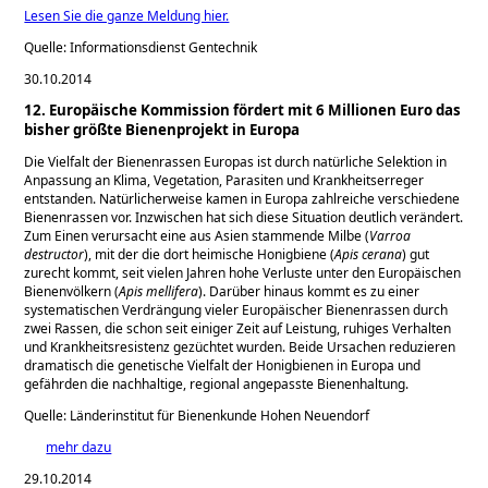
Lesen Sie die ganze Meldung hier.
Quelle: Informationsdienst Gentechnik
30.10.2014
12. Europäische Kommission fördert mit 6 Millionen Euro das
bisher größte Bienenprojekt in Europa
Die Vielfalt der Bienenrassen Europas ist durch natürliche Selektion in
Anpassung an Klima, Vegetation, Parasiten und Krankheitserreger
entstanden. Natürlicherweise kamen in Europa zahlreiche verschiedene
Bienenrassen vor. Inzwischen hat sich diese Situation deutlich verändert.
Zum Einen verursacht eine aus Asien stammende Milbe (
Varroa
destructor
), mit der die dort heimische Honigbiene (
Apis cerana
) gut
zurecht kommt, seit vielen Jahren hohe Verluste unter den Europäischen
Bienenvölkern (
Apis mellifera
). Darüber hinaus kommt es zu einer
systematischen Verdrängung vieler Europäischer Bienenrassen durch
zwei Rassen, die schon seit einiger Zeit auf Leistung, ruhiges Verhalten
und Krankheitsresistenz gezüchtet wurden. Beide Ursachen reduzieren
dramatisch die genetische Vielfalt der Honigbienen in Europa und
gefährden die nachhaltige, regional angepasste Bienenhaltung.
Quelle: Länderinstitut für Bienenkunde Hohen Neuendorf
mehr dazu
29.10.2014