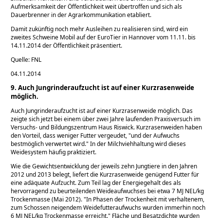
Aufmerksamkeit der Öffentlichkeit weit übertroffen und sich als
Dauerbrenner in der Agrarkommunikation etabliert.
Damit zukünftig noch mehr Ausleihen zu realisieren sind, wird ein
zweites Schweine Mobil auf der EuroTier in Hannover vom 11.11. bis
14.11.2014 der Öffentlichkeit präsentiert.
Quelle: FNL
04.11.2014
9. Auch Jungrinderaufzucht ist auf einer Kurzrasenweide
möglich.
Auch Jungrinderaufzucht ist auf einer Kurzrasenweide möglich. Das
zeigte sich jetzt bei einem über zwei Jahre laufenden Praxisversuch im
Versuchs- und Bildungszentrum Haus Riswick. Kurzrasenweiden haben
den Vorteil, dass weniger Futter vergeudet,
und der Aufwuchs
bestmöglich verwertet wird.
In der Milchviehhaltung wird dieses
Weidesystem häufig praktiziert.
Wie die Gewichtsentwicklung der jeweils zehn Jungtiere in den Jahren
2012 und 2013 belegt, liefert die Kurzrasenweide genügend Futter für
eine adäquate Aufzucht. Zum Teil lag der Energiegehalt des als
hervorragend zu beurteilenden Weideaufwuchses bei etwa 7 MJ NEL/kg
Trockenmasse (Mai 2012).
In Phasen der Trockenheit mit verhaltenem,
zum Schossen neigendem Weidefutteraufwuchs wurden immerhin noch
6 MJ NEL/kg Trockenmasse erreicht.
Fläche und Besatzdichte wurden