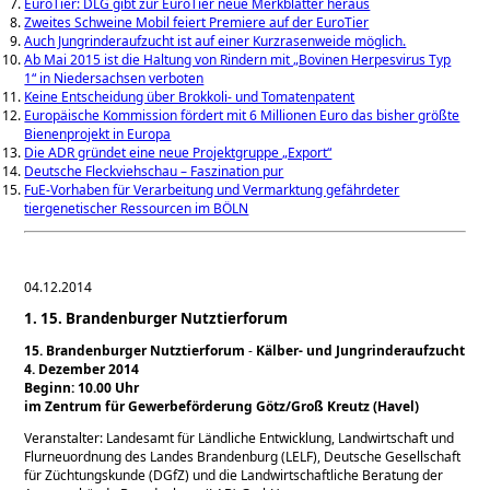
EuroTier: DLG gibt zur EuroTier neue Merkblätter heraus
Zweites Schweine Mobil feiert Premiere auf der EuroTier
Auch Jungrinderaufzucht ist auf einer Kurzrasenweide möglich.
Ab Mai 2015 ist die Haltung von Rindern mit „Bovinen Herpesvirus Typ
1“ in Niedersachsen verboten
Keine Entscheidung über Brokkoli- und Tomatenpatent
Europäische Kommission fördert mit 6 Millionen Euro das bisher größte
Bienenprojekt in Europa
Die ADR gründet eine neue Projektgruppe „Export“
Deutsche Fleckviehschau – Faszination pur
FuE-Vorhaben für Verarbeitung und Vermarktung gefährdeter
tiergenetischer Ressourcen im BÖLN
04.12.2014
1. 15. Brandenburger Nutztierforum
15. Brandenburger Nutztierforum
-
Kälber- und Jungrinderaufzucht
4. Dezember 2014
Beginn:
10.00 Uhr
im Zentrum für Gewerbeförderung Götz/Groß Kreutz (Havel)
Veranstalter: Landesamt für Ländliche Entwicklung, Landwirtschaft und
Flurneuordnung des Landes Brandenburg (LELF), Deutsche Gesellschaft
für Züchtungskunde (DGfZ) und die Landwirtschaftliche Beratung der