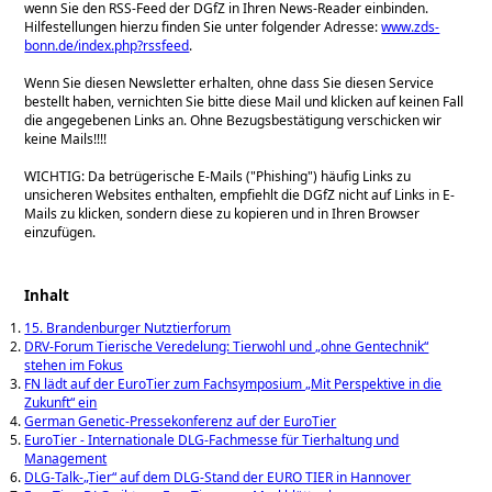
wenn Sie den RSS-Feed der DGfZ in Ihren News-Reader einbinden.
Hilfestellungen hierzu finden Sie unter folgender Adresse:
www.zds-
bonn.de/index.php?rssfeed
.
Wenn Sie diesen Newsletter erhalten, ohne dass Sie diesen Service
bestellt haben, vernichten Sie bitte diese Mail und klicken auf keinen Fall
die angegebenen Links an. Ohne Bezugsbestätigung verschicken wir
keine Mails!!!!
WICHTIG: Da betrügerische E-Mails (
Phishing
) häufig Links zu
unsicheren Websites enthalten, empfiehlt die DGfZ nicht auf Links in E-
Mails zu klicken, sondern diese zu kopieren und in Ihren Browser
einzufügen.
Inhalt
15. Brandenburger Nutztierforum
DRV-Forum Tierische Veredelung: Tierwohl und „ohne Gentechnik“
stehen im Fokus
FN lädt auf der EuroTier zum Fachsymposium „Mit Perspektive in die
Zukunft“ ein
German Genetic-Pressekonferenz auf der EuroTier
EuroTier - Internationale DLG-Fachmesse für Tierhaltung und
Management
DLG-Talk-„Tier“ auf dem DLG-Stand der EURO TIER in Hannover