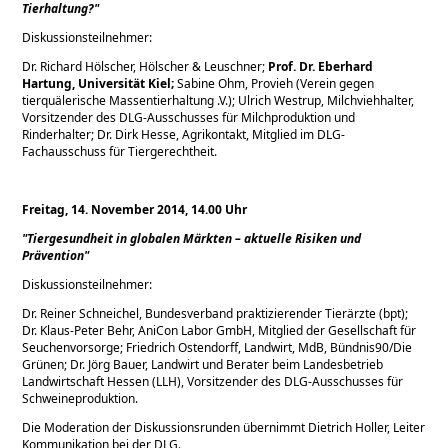
Tierhaltung?
Diskussionsteilnehmer:
Dr. Richard Hölscher, Hölscher & Leuschner;
Prof. Dr. Eberhard
Hartung, Universität Kiel;
Sabine Ohm, Provieh (Verein gegen
tierquälerische Massentierhaltung .V.); Ulrich Westrup, Milchviehhalter,
Vorsitzender des DLG-Ausschusses für Milchproduktion und
Rinderhalter; Dr. Dirk Hesse, Agrikontakt, Mitglied im DLG-
Fachausschuss für Tiergerechtheit.
Freitag, 14. November 2014, 14.00 Uhr
Tiergesundheit in globalen Märkten – aktuelle Risiken und
Prävention
Diskussionsteilnehmer:
Dr. Reiner Schneichel, Bundesverband praktizierender Tierärzte (bpt);
Dr. Klaus-Peter Behr, AniCon Labor GmbH, Mitglied der Gesellschaft für
Seuchenvorsorge; Friedrich Ostendorff, Landwirt, MdB, Bündnis90/Die
Grünen; Dr. Jörg Bauer, Landwirt und Berater beim Landesbetrieb
Landwirtschaft Hessen (LLH), Vorsitzender des DLG-Ausschusses für
Schweineproduktion.
Die Moderation der Diskussionsrunden übernimmt Dietrich Holler, Leiter
Kommunikation bei der DLG.