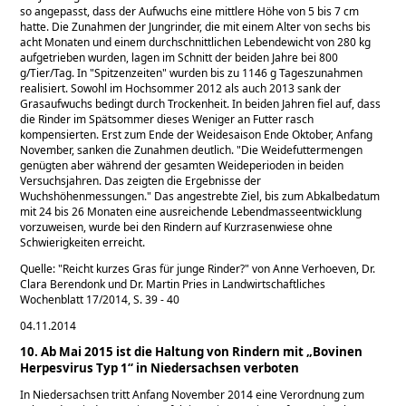
so angepasst, dass der Aufwuchs eine mittlere Höhe von 5 bis 7 cm
hatte. Die Zunahmen der Jungrinder, die mit einem Alter von sechs bis
acht Monaten und einem durchschnittlichen Lebendewicht von 280 kg
aufgetrieben wurden, lagen im Schnitt der beiden Jahre bei 800
g/Tier/Tag. In
Spitzenzeiten
wurden bis zu 1146 g Tageszunahmen
realisiert. Sowohl im Hochsommer 2012 als auch 2013 sank der
Grasaufwuchs bedingt durch Trockenheit. In beiden Jahren fiel auf, dass
die Rinder im Spätsommer dieses Weniger an Futter rasch
kompensierten. Erst zum Ende der Weidesaison Ende Oktober, Anfang
November, sanken die Zunahmen deutlich.
Die Weidefuttermengen
genügten aber während der gesamten Weideperioden in beiden
Versuchsjahren. Das zeigten die Ergebnisse der
Wuchshöhenmessungen.
Das angestrebte Ziel, bis zum Abkalbedatum
mit 24 bis 26 Monaten eine ausreichende Lebendmasseentwicklung
vorzuweisen, wurde bei den Rindern auf Kurzrasenwiese ohne
Schwierigkeiten erreicht.
Quelle:
Reicht kurzes Gras für junge Rinder?
von Anne Verhoeven, Dr.
Clara Berendonk und Dr. Martin Pries in Landwirtschaftliches
Wochenblatt 17/2014, S. 39 - 40
04.11.2014
10. Ab Mai 2015 ist die Haltung von Rindern mit „Bovinen
Herpesvirus Typ 1“ in Niedersachsen verboten
In Niedersachsen tritt Anfang November 2014 eine Verordnung zum