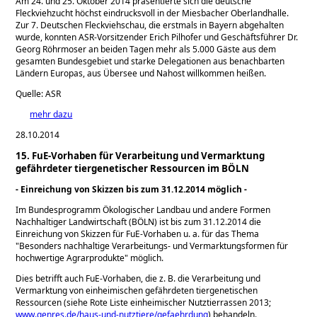
Am 24. und 25. Oktober 2014 präsentierte sich die deutsche
Fleckviehzucht höchst eindrucksvoll in der Miesbacher Oberlandhalle.
Zur 7. Deutschen Fleckviehschau, die erstmals in Bayern abgehalten
wurde, konnten ASR-Vorsitzender Erich Pilhofer und Geschäftsführer Dr.
Georg Röhrmoser an beiden Tagen mehr als 5.000 Gäste aus dem
gesamten Bundesgebiet und starke Delegationen aus benachbarten
Ländern Europas, aus Übersee und Nahost willkommen heißen.
Quelle: ASR
mehr dazu
28.10.2014
15. FuE-Vorhaben für Verarbeitung und Vermarktung
gefährdeter tiergenetischer Ressourcen im BÖLN
- Einreichung von Skizzen bis zum 31.12.2014 möglich -
Im Bundesprogramm Ökologischer Landbau und andere Formen
Nachhaltiger Landwirtschaft (BÖLN) ist bis zum 31.12.2014 die
Einreichung von Skizzen für FuE-Vorhaben u. a. für das Thema
Besonders nachhaltige Verarbeitungs- und Vermarktungsformen für
hochwertige Agrarprodukte
möglich.
Dies betrifft auch FuE-Vorhaben, die z. B. die Verarbeitung und
Vermarktung von einheimischen gefährdeten tiergenetischen
Ressourcen (siehe Rote Liste einheimischer Nutztierrassen 2013;
www.genres.de/haus-und-nutztiere/gefaehrdung
) behandeln.