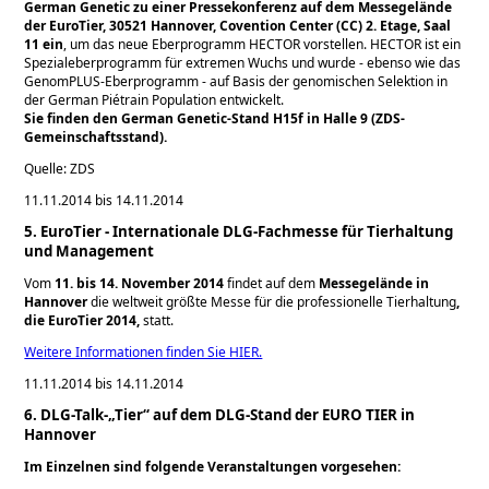
German Genetic zu einer Pressekonferenz auf dem Messegelände
der EuroTier, 30521 Hannover, Covention Center (CC) 2. Etage, Saal
11 ein
, um das neue Eberprogramm HECTOR vorstellen. HECTOR ist ein
Spezialeberprogramm für extremen Wuchs und wurde - ebenso wie das
GenomPLUS-Eberprogramm - auf Basis der genomischen Selektion in
der German Piétrain Population entwickelt.
Sie finden den German Genetic-Stand H15f in Halle 9 (ZDS-
Gemeinschaftsstand).
Quelle: ZDS
11.11.2014 bis 14.11.2014
5. EuroTier - Internationale DLG-Fachmesse für Tierhaltung
und Management
Vom
11. bis 14. November 2014
findet auf dem
Messegelände in
Hannover
die weltweit größte Messe für die professionelle Tierhaltung
,
die EuroTier 2014,
statt.
Weitere Informationen finden Sie HIER.
11.11.2014 bis 14.11.2014
6. DLG-Talk-„Tier“ auf dem DLG-Stand der EURO TIER in
Hannover
Im Einzelnen sind folgende Veranstaltungen vorgesehen: