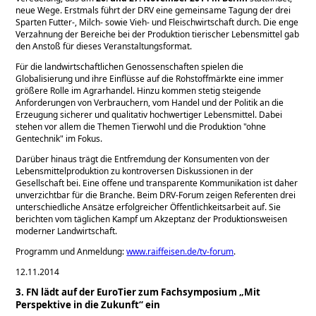
neue Wege. Erstmals führt der DRV eine gemeinsame Tagung der drei
Sparten Futter-, Milch- sowie Vieh- und Fleischwirtschaft durch. Die enge
Verzahnung der Bereiche bei der Produktion tierischer Lebensmittel gab
den Anstoß für dieses Veranstaltungsformat.
Für die landwirtschaftlichen Genossenschaften spielen die
Globalisierung und ihre Einflüsse auf die Rohstoffmärkte eine immer
größere Rolle im Agrarhandel. Hinzu kommen stetig steigende
Anforderungen von Verbrauchern, vom Handel und der Politik an die
Erzeugung sicherer und qualitativ hochwertiger Lebensmittel. Dabei
stehen vor allem die Themen Tierwohl und die Produktion
ohne
Gentechnik
im Fokus.
Darüber hinaus trägt die Entfremdung der Konsumenten von der
Lebensmittelproduktion zu kontroversen Diskussionen in der
Gesellschaft bei. Eine offene und transparente Kommunikation ist daher
unverzichtbar für die Branche. Beim DRV-Forum zeigen Referenten drei
unterschiedliche Ansätze erfolgreicher Öffentlichkeitsarbeit auf. Sie
berichten vom täglichen Kampf um Akzeptanz der Produktionsweisen
moderner Landwirtschaft.
Programm und Anmeldung:
www.raiffeisen.de/tv-forum
.
12.11.2014
3. FN lädt auf der EuroTier zum Fachsymposium „Mit
Perspektive in die Zukunft“ ein