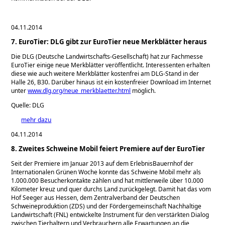
04.11.2014
7. EuroTier: DLG gibt zur EuroTier neue Merkblätter heraus
Die DLG (Deutsche Landwirtschafts-Gesellschaft) hat zur Fachmesse
EuroTier einige neue Merkblätter veröffentlicht. Interessenten erhalten
diese wie auch weitere Merkblätter kostenfrei am DLG-Stand in der
Halle 26, B30. Darüber hinaus ist ein kostenfreier Download im Internet
unter
www.dlg.org/neue_merkblaetter.html
möglich.
Quelle: DLG
mehr dazu
04.11.2014
8. Zweites Schweine Mobil feiert Premiere auf der EuroTier
Seit der Premiere im Januar 2013 auf dem ErlebnisBauernhof der
Internationalen Grünen Woche konnte das Schweine Mobil mehr als
1.000.000 Besucherkontakte zählen und hat mittlerweile über 10.000
Kilometer kreuz und quer durchs Land zurückgelegt. Damit hat das vom
Hof Seeger aus Hessen, dem Zentralverband der Deutschen
Schweineproduktion (ZDS) und der Fördergemeinschaft Nachhaltige
Landwirtschaft (FNL) entwickelte Instrument für den verstärkten Dialog
zwischen Tierhaltern und Verbrauchern alle Erwartungen an die